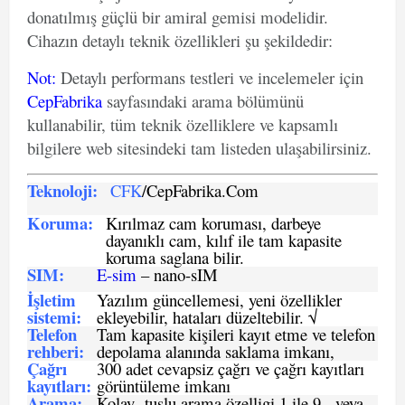
donatılmış güçlü bir amiral gemisi modelidir.
Cihazın detaylı teknik özellikleri şu şekildedir:
Not
:
Detaylı performans testleri ve incelemeler için
CepFabrika
sayfasındaki arama bölümünü
kullanabilir, tüm teknik özelliklere ve kapsamlı
bilgilere web sitesindeki tam listeden ulaşabilirsiniz.
Teknoloji:
CFK
/CepFabrika.Com
Koruma:
Kırılmaz cam koruması, darbeye
dayanıklı cam, kılıf ile tam kapasite
koruma saglana bilir.
SIM
:
E-sim
– nano-sIM
İşletim
Yazılım güncellemesi, yeni özellikler
sistemi
:
ekleyebilir, hataları düzeltebilir. √
Telefon
Tam kapasite kişileri kayıt etme ve telefon
rehberi
:
depolama alanında saklama imkanı,
Çağrı
300 adet cevapsiz çağrı ve çağrı kayıtları
kayıtları
:
görüntüleme imkanı
Arama:
Kolay tuşlu arama özelligi 1 ile 9, veya