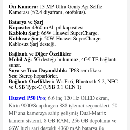
Ön Kamera:
13 MP Ultra Geniş Açı Selfie
Kamerası (f/2.4 diyafram, otofokus).
Batarya ve Şarj
Kapasite:
4360 mAh pil kapasitesi.
Kablolu Şarj:
66W Huawei SuperCharge.
Kablosuz Şarj:
50W Huawei SuperCharge
Kablosuz Şarj desteği.
Bağlantı ve Diğer Özellikler
Mobil Ağ:
5G desteği bulunmaz, 4G/LTE bağlantı
sunar.
Suya ve Toza Dayanıklılık:
IP68 sertifikası.
Ses:
Stereo hoparlörler.
Bağlantı Özellikleri:
Wi-Fi 6, Bluetooth 5.2, NFC
ve USB Type-C (USB 3.1 GEN 1)
Huawei P50 Pro
; 6.6 inç 120 Hz OLED ekran,
Kirin 9000/Snapdragon 888 işlemci seçenekleri, 50
MP ana kameraya sahip gelişmiş Dual-Matrix
kamera sistemi, 8 GB RAM, 256 GB depolama ve
66W hızlı şarj destekli 4360 mAh batarya ile