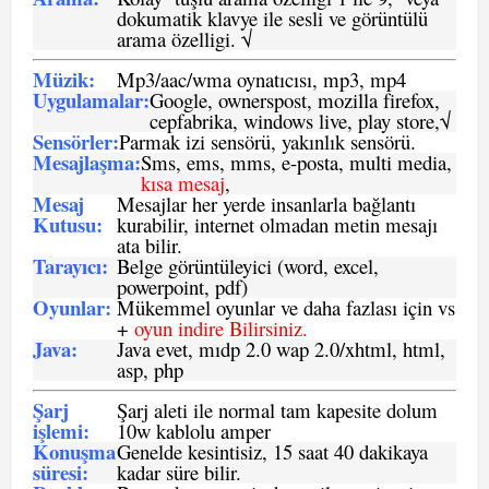
dokumatik klavye ile sesli ve görüntülü
arama özelligi. √
Müzik:
Mp3/aac/wma oynatıcısı, mp3, mp4
Uygulamalar:
Google, ownerspost, mozilla firefox,
cepfabrika, windows live, play store,√
Sensö
rler
:
Parmak izi sensörü, yakınlık sensörü.
Mesajlaşma
:
Sms, ems, mms, e-posta, multi media,
kısa mesaj
,
Mesaj
Mesajlar her yerde insanlarla bağlantı
Kutusu:
kurabilir, internet olmadan metin mesajı
ata bilir.
Tarayıcı
:
Belge görüntüleyici (word, excel,
powerpoint, pdf)
Oyunlar
:
Mükemmel oyunlar ve daha fazlası için vs
+
oyun indire Bilirsiniz.
Java
:
Java evet, mıdp 2.0 wap 2.0/xhtml, html,
asp, php
Şarj
Şarj aleti ile normal tam kapesite dolum
işlemi
:
10w kablolu amper
Konuşma
Genelde kesintisiz, 15 saat 40 dakikaya
süresi
:
kadar süre bilir.