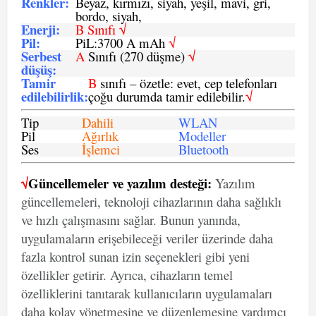
Renkler:
Beyaz, kırmızı, siyah, yeşil, mavi, gri,
bordo, siyah,
Enerji
:
B Sınıfı √
Pil
:
PiL:3700 A mAh
√
Serbest
A
Sınıfı (270 düşme)
√
düşüş
:
Tamir
B
sınıfı – özetle: evet, cep telefonları
edilebilirlik
:
çoğu durumda tamir edilebilir.
√
Tip
Dahili
WLAN
Pil
Ağırlık
Modeller
Ses
İşlemci
Bluetooth
√
Güncellemeler ve yazılım desteği:
Yazılım
güncellemeleri, teknoloji cihazlarının daha sağlıklı
ve hızlı çalışmasını sağlar. Bunun yanında,
uygulamaların erişebileceği veriler üzerinde daha
fazla kontrol sunan izin seçenekleri gibi yeni
özellikler getirir. Ayrıca, cihazların temel
özelliklerini tanıtarak kullanıcıların uygulamaları
daha kolay yönetmesine ve düzenlemesine yardımcı