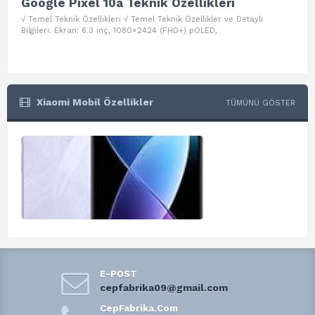
Google Pixel 10a Teknik Özellikleri
Go
√ Temel Teknik Özellikleri √ Temel Teknik Özellikler ve Detaylı
√ Te
Bilgileri. Ekran: 6.3 inç, 1080×2424 (FHD+) pOLED,
ve D
Xiaomi Mobil Özellikler
TÜMÜNÜ GÖSTER
E-POST
cepfabrika09@gmail.com
CepFabrika.Com