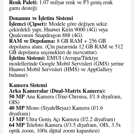
Renk Paleti:
1.07 milyar renk ve P3 geniş renk
gamı desteği.
Donanım ve İşletim Sistemi
İşlemci (Çipset):
Modele göre değişen sekiz
çekirdekli yapı; Huawei Kirin 9000 (4G) veya
Qualcomm Snapdragon 888 (4G).
RAM ve Depolama:
8 GB RAM + 256 GB
depolama alanı. (Çin pazarında 12 GB RAM ve 512
GB depolama seçenekleri de mevcuttur).
İşletim Sistemi:
EMUI (Avrupa/Türkiye
modellerinde Google Mobil Servisleri (GMS) yerine
Huawei Mobil Servisleri (HMS) ve AppGallery
bulunur)
Kamera Sistemi
Arka Kameralar (Dual-Matrix Kamera):
50 MP
Ana Kamera (True-Chroma, f/1.8 diyafram,
OIS)
40 MP
Mono (Siyah/Beyaz) Kamera (f/1.6
diyafram)
13 MP
Ultra Geniş Açı Kamera (f/2.2 diyafram)
64 MP
Telefoto Kamera (f/3.5 diyafram, OIS, 3.5x
optik zoom, 100x dijital zoom kapasitesi)