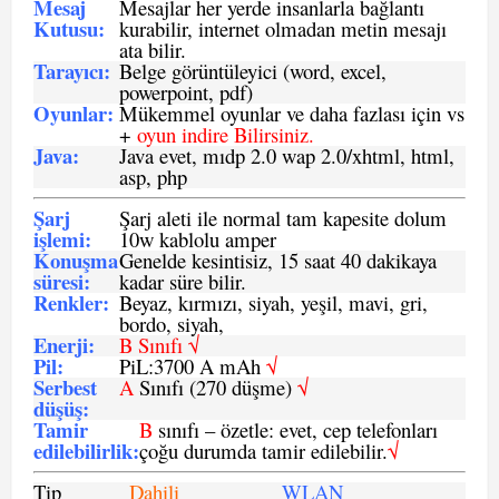
Mesaj
Mesajlar her yerde insanlarla bağlantı
Kutusu:
kurabilir, internet olmadan metin mesajı
ata bilir.
Tarayıcı
:
Belge görüntüleyici (word, excel,
powerpoint, pdf)
Oyunlar
:
Mükemmel oyunlar ve daha fazlası için vs
+
oyun indire Bilirsiniz.
Java
:
Java evet, mıdp 2.0 wap 2.0/xhtml, html,
asp, php
Şarj
Şarj aleti ile normal tam kapesite dolum
işlemi
:
10w kablolu amper
Konuşma
Genelde kesintisiz, 15 saat 40 dakikaya
süresi
:
kadar süre bilir.
Renkler:
Beyaz, kırmızı, siyah, yeşil, mavi, gri,
bordo, siyah,
Enerji
:
B Sınıfı √
Pil
:
PiL:3700 A mAh
√
Serbest
A
Sınıfı (270 düşme)
√
düşüş
:
Tamir
B
sınıfı – özetle: evet, cep telefonları
edilebilirlik
:
çoğu durumda tamir edilebilir.
√
Tip
Dahili
WLAN