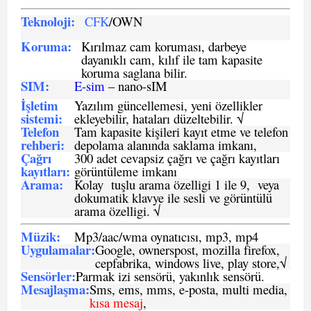
Teknoloji:
CFK
/OWN
Koruma:
Kırılmaz cam koruması, darbeye
dayanıklı cam, kılıf ile tam kapasite
koruma saglana bilir.
SIM
:
E-sim
– nano-sIM
İşletim
Yazılım güncellemesi, yeni özellikler
sistemi
:
ekleyebilir, hataları düzeltebilir. √
Telefon
Tam kapasite kişileri kayıt etme ve telefon
rehberi
:
depolama alanında saklama imkanı,
Çağrı
300 adet cevapsiz çağrı ve çağrı kayıtları
kayıtları
:
görüntüleme imkanı
Arama:
Kolay tuşlu arama özelligi 1 ile 9, veya
dokumatik klavye ile sesli ve görüntülü
arama özelligi. √
Müzik:
Mp3/aac/wma oynatıcısı, mp3, mp4
Uygulamalar:
Google, ownerspost, mozilla firefox,
cepfabrika, windows live, play store,√
Sensö
rler
:
Parmak izi sensörü, yakınlık sensörü.
Mesajlaşma
:
Sms, ems, mms, e-posta, multi media,
kısa mesaj
,