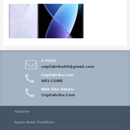
E-POST
cepfabrika09@gmail.com
CepFabrika.Com
WELCOME
Web Site Adresi
CepFabrika.Com
Haberler
Apple Mobil Özellikleri