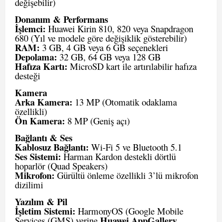
değişebilir)
Donanım & Performans
İşlemci:
Huawei Kirin 810, 820 veya Snapdragon
680 (Yıl ve modele göre değişiklik gösterebilir)
RAM:
3 GB, 4 GB veya 6 GB seçenekleri
Depolama:
32 GB, 64 GB veya 128 GB
Hafıza Kartı:
MicroSD kart ile artırılabilir hafıza
desteği
Kamera
Arka Kamera:
13 MP (Otomatik odaklama
özellikli)
Ön Kamera:
8 MP (Geniş açı)
Bağlantı & Ses
Kablosuz Bağlantı:
Wi-Fi 5 ve Bluetooth 5.1
Ses Sistemi:
Harman Kardon destekli dörtlü
hoparlör (Quad Speakers)
Mikrofon:
Gürültü önleme özellikli 3’lü mikrofon
dizilimi
Yazılım & Pil
İşletim Sistemi:
HarmonyOS (Google Mobile
Huawei AppGallery
Services (GMS) yerine