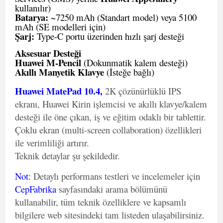
kullanılır)
Batarya:
~7250 mAh (Standart model) veya 5100
mAh (SE modelleri için)
Şarj:
Type-C portu üzerinden hızlı şarj desteği
Aksesuar Desteği
Huawei M-Pencil
(Dokunmatik kalem desteği)
Akıllı Manyetik Klavye
(İsteğe bağlı)
Huawei MatePad 10.4,
2K çözünürlüklü IPS
ekranı, Huawei Kirin işlemcisi ve akıllı klavye/kalem
desteği ile öne çıkan, iş ve eğitim odaklı bir tablettir.
Çoklu ekran (multi-screen collaboration) özellikleri
ile verimliliği artırır.
Teknik detaylar şu şekildedir.
Not
:
Detaylı performans testleri ve incelemeler için
CepFabrika
sayfasındaki arama bölümünü
kullanabilir, tüm teknik özelliklere ve kapsamlı
bilgilere web sitesindeki tam listeden ulaşabilirsiniz.