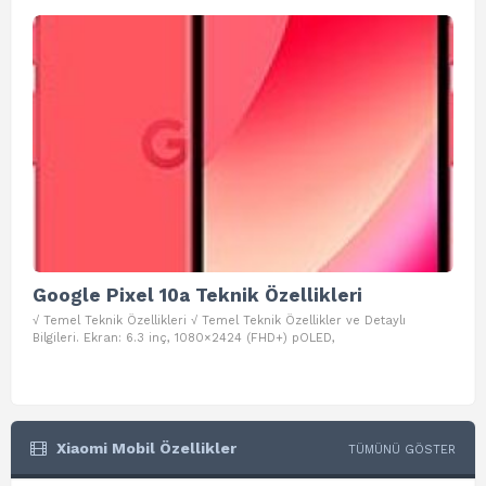
Google Pixel 10a Teknik Özellikleri
Go
√ Temel Teknik Özellikleri √ Temel Teknik Özellikler ve Detaylı
√ Te
Bilgileri. Ekran: 6.3 inç, 1080×2424 (FHD+) pOLED,
ve D
Xiaomi Mobil Özellikler
TÜMÜNÜ GÖSTER