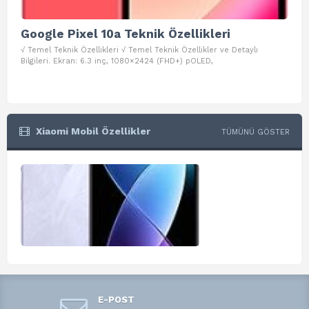
Google Pixel 10a Teknik Özellikleri
Go
√ Temel Teknik Özellikleri √ Temel Teknik Özellikler ve Detaylı
√ Te
Bilgileri. Ekran: 6.3 inç, 1080×2424 (FHD+) pOLED,
ve D
Xiaomi Mobil Özellikler
TÜMÜNÜ GÖSTER
E-POST