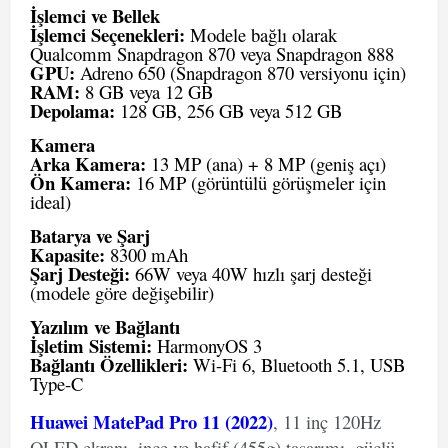
İşlemci ve Bellek
İşlemci Seçenekleri:
Modele bağlı olarak
Qualcomm Snapdragon 870 veya Snapdragon 888
GPU:
Adreno 650 (Snapdragon 870 versiyonu için)
RAM:
8 GB veya 12 GB
Depolama:
128 GB, 256 GB veya 512 GB
Kamera
Arka Kamera:
13 MP (ana) + 8 MP (geniş açı)
Ön Kamera:
16 MP (görüntülü görüşmeler için
ideal)
Batarya ve Şarj
Kapasite:
8300 mAh
Şarj Desteği:
66W veya 40W hızlı şarj desteği
(modele göre değişebilir)
Yazılım ve Bağlantı
İşletim Sistemi:
HarmonyOS 3
Bağlantı Özellikleri:
Wi-Fi 6, Bluetooth 5.1, USB
Type-C
Huawei MatePad Pro 11 (2022)
, 11 inç 120Hz
OLED ekranı, ince ve hafif (455g) tasarımı, güçlü