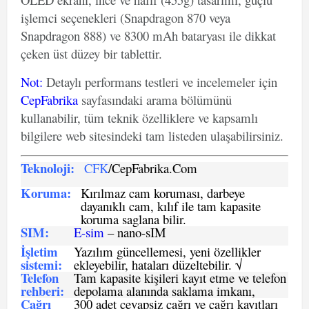
işlemci seçenekleri (Snapdragon 870 veya
Snapdragon 888) ve 8300 mAh bataryası ile dikkat
çeken üst düzey bir tablettir.
Not
:
Detaylı performans testleri ve incelemeler için
CepFabrika
sayfasındaki arama bölümünü
kullanabilir, tüm teknik özelliklere ve kapsamlı
bilgilere web sitesindeki tam listeden ulaşabilirsiniz.
Teknoloji:
CFK
/CepFabrika.Com
Koruma:
Kırılmaz cam koruması, darbeye
dayanıklı cam, kılıf ile tam kapasite
koruma saglana bilir.
SIM
:
E-sim
– nano-sIM
İşletim
Yazılım güncellemesi, yeni özellikler
sistemi
:
ekleyebilir, hataları düzeltebilir. √
Telefon
Tam kapasite kişileri kayıt etme ve telefon
rehberi
:
depolama alanında saklama imkanı,
Çağrı
300 adet cevapsiz çağrı ve çağrı kayıtları