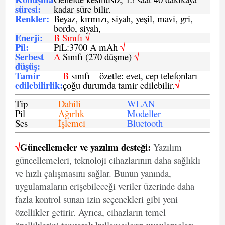
süresi
:
kadar süre bilir.
Renkler:
Beyaz, kırmızı, siyah, yeşil, mavi, gri,
bordo, siyah,
Enerji
:
B Sınıfı √
Pil
:
PiL:3700 A mAh
√
Serbest
A
Sınıfı (270 düşme)
√
düşüş
:
Tamir
B
sınıfı – özetle: evet, cep telefonları
edilebilirlik
:
çoğu durumda tamir edilebilir.
√
Tip
Dahili
WLAN
Pil
Ağırlık
Modeller
Ses
İşlemci
Bluetooth
√
Güncellemeler ve yazılım desteği:
Yazılım
güncellemeleri, teknoloji cihazlarının daha sağlıklı
ve hızlı çalışmasını sağlar. Bunun yanında,
uygulamaların erişebileceği veriler üzerinde daha
fazla kontrol sunan izin seçenekleri gibi yeni
özellikler getirir. Ayrıca, cihazların temel