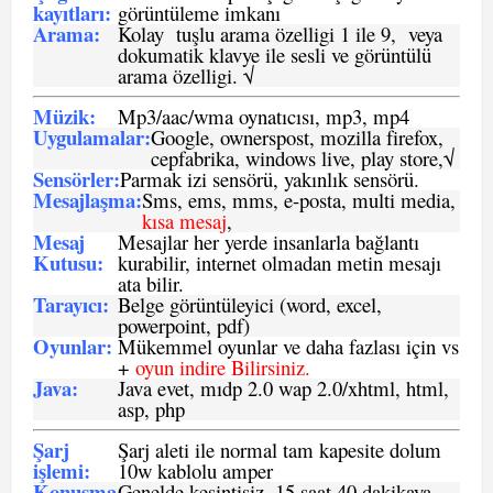
kayıtları
:
görüntüleme imkanı
Arama:
Kolay tuşlu arama özelligi 1 ile 9, veya
dokumatik klavye ile sesli ve görüntülü
arama özelligi. √
Müzik:
Mp3/aac/wma oynatıcısı, mp3, mp4
Uygulamalar:
Google, ownerspost, mozilla firefox,
cepfabrika, windows live, play store,√
Sensö
rler
:
Parmak izi sensörü, yakınlık sensörü.
Mesajlaşma
:
Sms, ems, mms, e-posta, multi media,
kısa mesaj
,
Mesaj
Mesajlar her yerde insanlarla bağlantı
Kutusu:
kurabilir, internet olmadan metin mesajı
ata bilir.
Tarayıcı
:
Belge görüntüleyici (word, excel,
powerpoint, pdf)
Oyunlar
:
Mükemmel oyunlar ve daha fazlası için vs
+
oyun indire Bilirsiniz.
Java
:
Java evet, mıdp 2.0 wap 2.0/xhtml, html,
asp, php
Şarj
Şarj aleti ile normal tam kapesite dolum
işlemi
:
10w kablolu amper
Konuşma
Genelde kesintisiz, 15 saat 40 dakikaya