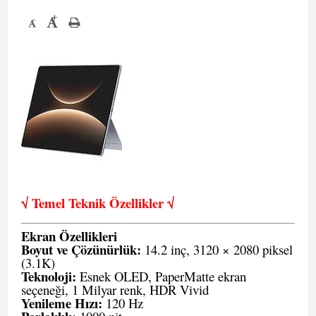
+
-
√ Temel Teknik Öze
llikler √
Ekran Özellikleri
Boyut ve Çözünürlük:
14.2 inç, 3120 × 2080 piksel
(3.1K)
Teknoloji:
Esnek OLED, PaperMatte ekran
seçeneği, 1 Milyar renk, HDR Vivid
Yenileme Hızı:
120 Hz