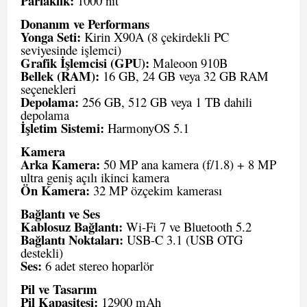
Parlaklık:
1000 nit
Donanım ve Performans
Yonga Seti:
Kirin X90A (8 çekirdekli PC
seviyesinde işlemci)
Grafik İşlemcisi (GPU):
Maleoon 910B
Bellek (RAM):
16 GB, 24 GB veya 32 GB RAM
seçenekleri
Depolama:
256 GB, 512 GB veya 1 TB dahili
depolama
İşletim Sistemi:
HarmonyOS 5.1
Kamera
Arka Kamera:
50 MP ana kamera (f/1.8) + 8 MP
ultra geniş açılı ikinci kamera
Ön Kamera:
32 MP özçekim kamerası
Bağlantı ve Ses
Kablosuz Bağlantı:
Wi-Fi 7 ve Bluetooth 5.2
Bağlantı Noktaları:
USB-C 3.1 (USB OTG
destekli)
Ses:
6 adet stereo hoparlör
Pil ve Tasarım
Pil Kapasitesi:
12900 mAh