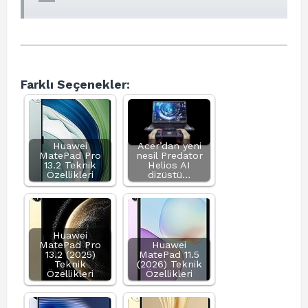
Farklı Seçenekler:
Huawei
Acer’dan yeni
MatePad Pro
nesil Predator
13.2 Teknik
Helios AI
Özellikleri
dizüstü…
Huawei
MatePad Pro
Huawei
13.2 (2025)
MatePad 11.5
Teknik
(2026) Teknik
Özellikleri
Özellikleri