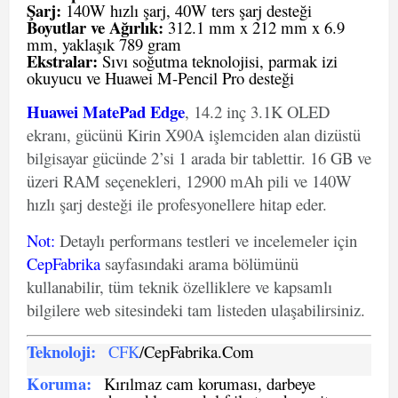
Şarj:
140W hızlı şarj, 40W ters şarj desteği
Boyutlar ve Ağırlık:
312.1 mm x 212 mm x 6.9
mm, yaklaşık 789 gram
Ekstralar:
Sıvı soğutma teknolojisi, parmak izi
okuyucu ve Huawei M-Pencil Pro desteği
Huawei MatePad Edge
, 14.2 inç 3.1K OLED
ekranı, gücünü Kirin X90A işlemciden alan dizüstü
bilgisayar gücünde 2’si 1 arada bir tablettir. 16 GB ve
üzeri RAM seçenekleri, 12900 mAh pili ve 140W
hızlı şarj desteği ile profesyonellere hitap eder.
Not
:
Detaylı performans testleri ve incelemeler için
CepFabrika
sayfasındaki arama bölümünü
kullanabilir, tüm teknik özelliklere ve kapsamlı
bilgilere web sitesindeki tam listeden ulaşabilirsiniz.
Teknoloji:
CFK
/CepFabrika.Com
Koruma:
Kırılmaz cam koruması, darbeye