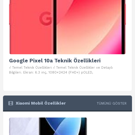
Google Pixel 10a Teknik Özellikleri
Go
√ Temel Teknik Özellikleri √ Temel Teknik Özellikler ve Detaylı
√ Te
Bilgileri. Ekran: 6.3 inç, 1080×2424 (FHD+) pOLED,
ve D
Xiaomi Mobil Özellikler
TÜMÜNÜ GÖSTER