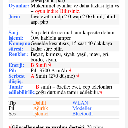
Oyunlar
:
Mükemmel oyunlar ve daha fazlası için vs
+
oyun indire Bilirsiniz.
Java
:
Java evet, mıdp 2.0 wap 2.0/xhtml, html,
asp, php
Şarj
Şarj aleti ile normal tam kapesite dolum
işlemi
:
10w kablolu amper
Konuşma
Genelde kesintisiz, 15 saat 40 dakikaya
süresi
:
kadar süre bilir.
Renkler:
Beyaz, kırmızı, siyah, yeşil, mavi, gri,
bordo, siyah,
Enerji
:
B Sınıfı √
Pil
:
PiL:3700 A mAh
√
Serbest
A
Sınıfı (270 düşme)
√
düşüş
:
Tamir
B
sınıfı – özetle: evet, cep telefonları
edilebilirlik
:
çoğu durumda tamir edilebilir.
√
Tip
Dahili
WLAN
Pil
Ağırlık
Modeller
Ses
İşlemci
Bluetooth
√
Güncellemeler ve yazılım desteği:
Yazılım