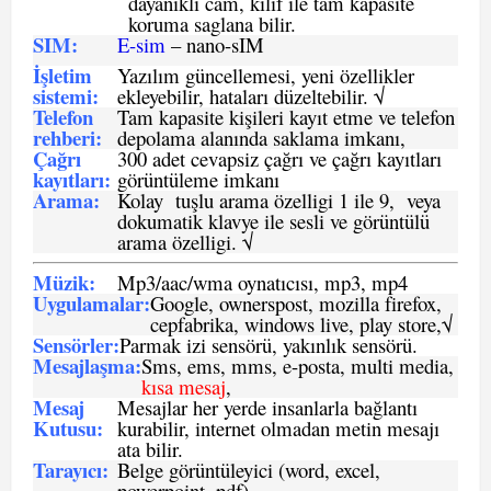
dayanıklı cam, kılıf ile tam kapasite
koruma saglana bilir.
SIM
:
E-sim
– nano-sIM
İşletim
Yazılım güncellemesi, yeni özellikler
sistemi
:
ekleyebilir, hataları düzeltebilir. √
Telefon
Tam kapasite kişileri kayıt etme ve telefon
rehberi
:
depolama alanında saklama imkanı,
Çağrı
300 adet cevapsiz çağrı ve çağrı kayıtları
kayıtları
:
görüntüleme imkanı
Arama:
Kolay tuşlu arama özelligi 1 ile 9, veya
dokumatik klavye ile sesli ve görüntülü
arama özelligi. √
Müzik:
Mp3/aac/wma oynatıcısı, mp3, mp4
Uygulamalar:
Google, ownerspost, mozilla firefox,
cepfabrika, windows live, play store,√
Sensö
rler
:
Parmak izi sensörü, yakınlık sensörü.
Mesajlaşma
:
Sms, ems, mms, e-posta, multi media,
kısa mesaj
,
Mesaj
Mesajlar her yerde insanlarla bağlantı
Kutusu:
kurabilir, internet olmadan metin mesajı
ata bilir.
Tarayıcı
:
Belge görüntüleyici (word, excel,
powerpoint, pdf)