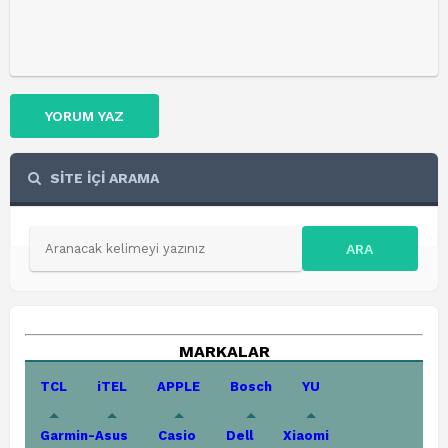
YORUM YAZ
SİTE İÇİ ARAMA
ARA
MARKALAR
TCL
iTEL
APPLE
Bosch
YU
Garmin-Asus
Casio
Dell
Xiaomi