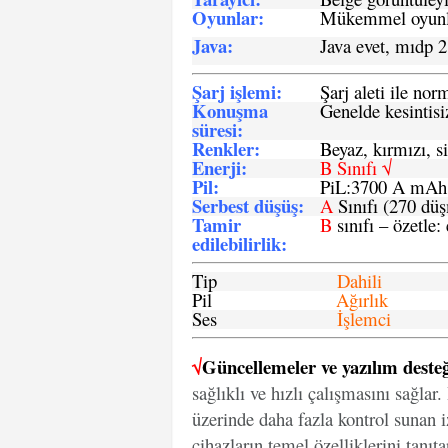
Oyunlar
:
Mükemmel oyunlar
Java
:
Java evet, mıdp 2
Şarj işlemi
:
Şarj aleti ile n
Konuşma
Genelde kesintisiz
süresi
:
Renkler:
Beyaz, kırmızı, si
Enerji
:
B Sınıfı √
Pil
:
PiL:3700 A mA
Serbest düşüş
:
A
Sınıfı (270 dü
Tamir
B
sınıfı – özetle:
edilebilirlik
:
Tip
Dahili
Pil
Ağırlık
Ses
İşlemci
√
Güncellemeler ve yazılım desteğ
sağlıklı ve hızlı çalışmasını sağlar
üzerinde daha fazla kontrol sunan iz
cihazların temel özelliklerini tanıt