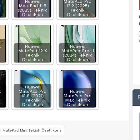
Huawei
MatePad Pro
o
MatePad 11.5
12.2 (2025)
(2025) Teknik
Teknik
Özellikleri
Özellikleri
Google Pixel 10 Pro Teknik
Özellikleri
√ Temel Teknik Özellikleri √ Temel Teknik
Özellikler ve Detaylı Bilgileri. Ekran: 6.3 inç,
1280 x 2856 piksel, 120 Hz LTPO
o
Huawei
Huawei
MatePad 12 X
MatePad Pro 11
Teknik
(2024) Teknik
Özellikleri
Özellikleri
Huawei
o
MatePad Pro
Huawei
10.8 (2021)
MatePad Pro
Teknik
Max Teknik
Özellikleri
Özellikleri
 MatePad Mini Teknik Özellikleri