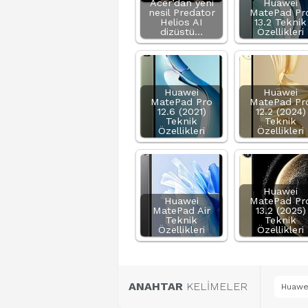
Acer’dan yeni
Huawei
nesil Predator
MatePad Pr
Helios AI
13.2 Teknik
dizüstü…
Özellikleri
Huawei
Huawei
MatePad Pro
MatePad Pr
12.6 (2021)
12.2 (2024)
Teknik
Teknik
Özellikleri
Özellikleri
Huawei
Huawei
MatePad Pr
MatePad Air
13.2 (2025)
Teknik
Teknik
Özellikleri
Özellikleri
ANAHTAR
KELİMELER
Huawei