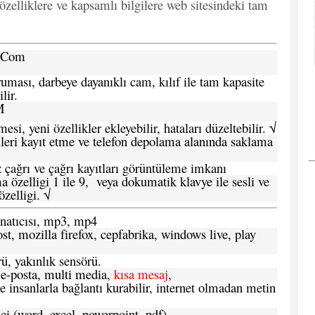
özelliklere ve kapsamlı bilgilere web sitesindeki tam
a.Com
ması, darbeye dayanıklı cam, kılıf ile tam kapasite
lir.
M
si, yeni özellikler ekleyebilir, hataları düzeltebilir. √
leri kayıt etme ve telefon depolama alanında saklama
 çağrı ve çağrı kayıtları görüntüleme imkanı
 özelligi 1 ile 9, veya dokumatik klavye ile sesli ve
zelligi. √
atıcısı, mp3, mp4
t, mozilla firefox, cepfabrika, windows live, play
ü, yakınlık sensörü.
e-posta, multi media,
kısa mesaj
,
e insanlarla bağlantı kurabilir, internet olmadan metin
ci (word, excel, powerpoint, pdf)