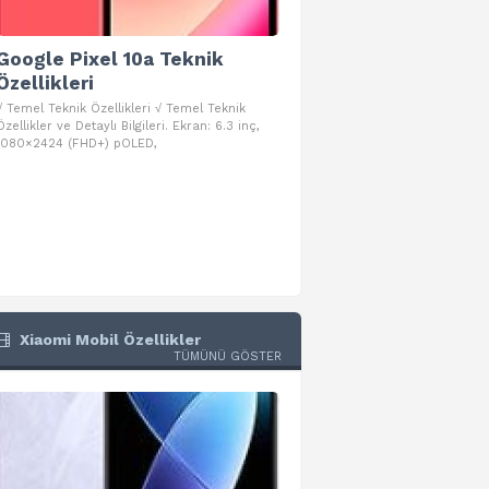
Google Pixel 10a Teknik
Google Pixel 10 Pro 
Özellikleri
Teknik Özellikleri
√ Temel Teknik Özellikleri √ Temel Teknik
√ Temel Teknik Özellikleri √ Goog
Özellikler ve Detaylı Bilgileri. Ekran: 6.3 inç,
Pro Fold Teknik Özellikleri ve Detay
1080×2424 (FHD+) pOLED,
İşlemci: Google Tensor G5
Xiaomi Mobil Özellikler
TÜMÜNÜ GÖSTER