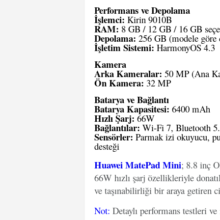
Performans ve Depolama
İşlemci:
Kirin 9010B
RAM:
8 GB / 12 GB / 16 GB seçe
Depolama:
256 GB (modele göre d
İşletim Sistemi:
HarmonyOS 4.3
Kamera
Arka Kameralar:
50 MP (Ana Kam
Ön Kamera:
32 MP
Batarya ve Bağlantı
Batarya Kapasitesi:
6400 mAh
Hızlı Şarj:
66W
Bağlantılar:
Wi-Fi 7, Bluetooth 5
Sensörler:
Parmak izi okuyucu, pus
desteği
Huawei MatePad Mini
; 8.8 inç 
66W hızlı şarj özellikleriyle donat
ve taşınabilirliği bir araya getiren 
Not
:
Detaylı performans testleri ve