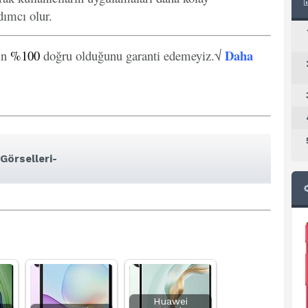
ımcı olur.
Daha
in
%100
doğru olduğunu garanti edemeyiz.√
Görselleri-
Huawei