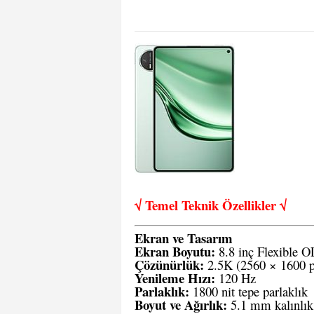
√ Temel Teknik Öze
llikler √
Ekran ve Tasarım
Ekran Boyutu:
8.8 inç Flexible 
Çözünürlük:
2.5K (2560 × 1600 p
Yenileme Hızı:
120 Hz
Parlaklık:
1800 nit tepe parlaklık
Boyut ve Ağırlık:
5.1 mm kalınlık 