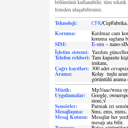
bölümünü kullanabilir, tüm teknik 
listeden ulaşabilirsiniz.
Teknoloji:
CFK
/CepFabrik
Koruma:
Kırılmaz cam koru
koruma saglana bi
SIM
:
E-sim
– nano-sI
İşletim sistemi
:
Yazılım güncelleme
Telefon rehberi
:
Tam kapasite kişi
imkanı,
Çağrı kayıtları
:
300 adet cevapsiz
Arama:
Kolay tuşlu arama
görüntülü arama ö
Müzik:
Mp3/aac/wma oyn
Uygulamalar:
Google, ownerspos
store,√
Sensö
rler
:
Parmak izi sensör
Mesajlaşma
:
Sms, ems, mms, 
Mesaj Kutusu:
Mesajlar her yerd
mesajı ata bilir.
Tarayıcı
:
Belge görüntüleyi