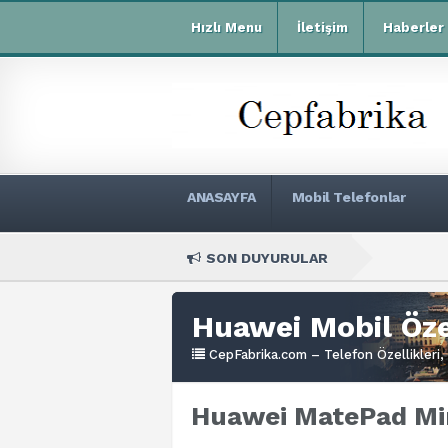
Hızlı Menu
İletişim
Haberler
ANASAYFA
Mobil Telefonlar
SON DUYURULAR
Xiaomi 
Huawei Mobil Özel
CepFabrika.com – Telefon Özellikleri, 
Huawei MatePad Mini