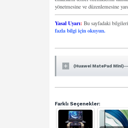
yönetmesine ve düzenlemesine yard
Yasal Uyarı
:
Bu sayfadaki bilgiler
fazla bilgi için okuyun
.
(Huawei MatePad Mini)--
Farklı Seçenekler: