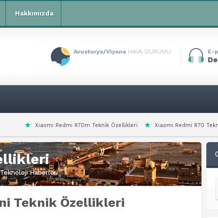
Hakkımızda
Avusturya/Viyana
HAVA DURUMU
E-p
De
Redmi R70m Teknik Özellikleri
Xiaomi Redmi R70 Teknik Özellikleri
Xi
likleri
Teknoloji Haberleri
 Teknik Özellikleri