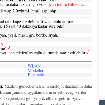
 ve daha fazlası için vs +
oyun indire Bilirsiniz.
.0 wap 2.0/xhtml, html, asp, php
ormal tam kapesite dolum 10w kablolu amper
, 15 saat 40 dakikaya kadar süre bilir.
yah, yeşil, mavi, gri, bordo, siyah,
h
√
şme)
√
 evet, cep telefonları çoğu durumda tamir edilebilir.
√
WLAN
Modeller
Bluetooth
i:
Yazılım güncellemeleri, teknoloji cihazlarının daha
. Bunun yanında, uygulamaların erişebileceği veriler
in seçenekleri gibi yeni özellikler getirir. Ayrıca,
arak kullanıcıların uygulamaları daha kolay