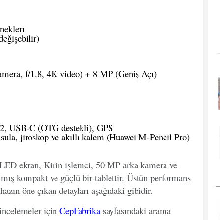
nekleri
eğişebilir)
era, f/1.8, 4K video) + 8 MP (Geniş Açı)
.2, USB-C (OTG destekli), GPS
ula, jiroskop ve akıllı kalem (Huawei M-Pencil Pro)
OLED ekran, Kirin işlemci, 50 MP arka kamera ve
ılmış kompakt ve güçlü bir tablettir. Üstün performans
cihazın öne çıkan detayları aşağıdaki gibidir.
 incelemeler için
CepFabrika
sayfasındaki arama