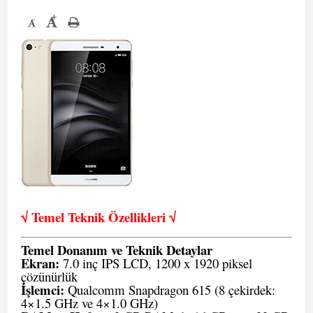
+
-
√ Temel Teknik Öze
llikleri √
Temel Donanım ve Teknik Detaylar
Ekran:
7.0 inç IPS LCD, 1200 x 1920 piksel
çözünürlük
İşlemci:
Qualcomm Snapdragon 615 (8 çekirdek:
4×1.5 GHz ve 4×1.0 GHz)