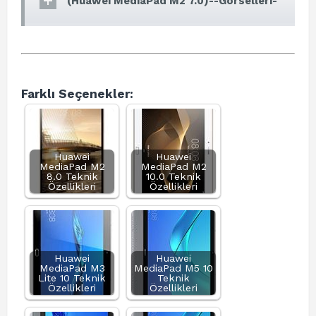
(Huawei MediaPad M2 7.0)--Görselleri-
Farklı Seçenekler:
Huawei
Huawei
MediaPad M2
MediaPad M2
8.0 Teknik
10.0 Teknik
Özellikleri
Özellikleri
Huawei
Huawei
MediaPad M3
MediaPad M5 10
Lite 10 Teknik
Teknik
Özellikleri
Özellikleri