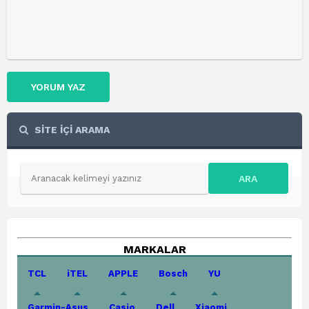
YORUM YAZ
SİTE İÇİ ARAMA
ARA
MARKALAR
TCL
iTEL
APPLE
Bosch
YU
Garmin-Asus
Casio
Dell
Xiaomi