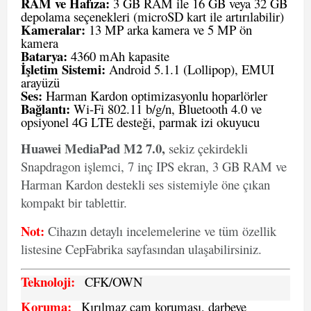
RAM ve Hafıza:
3 GB RAM ile 16 GB veya 32 GB
depolama seçenekleri (microSD kart ile artırılabilir)
Kameralar:
13 MP arka kamera ve 5 MP ön
kamera
Batarya:
4360 mAh kapasite
İşletim Sistemi:
Android 5.1.1 (Lollipop), EMUI
arayüzü
Ses:
Harman Kardon optimizasyonlu hoparlörler
Bağlantı:
Wi-Fi 802.11 b/g/n, Bluetooth 4.0 ve
opsiyonel 4G LTE desteği, parmak izi okuyucu
Huawei MediaPad M2 7.0,
sekiz çekirdekli
Snapdragon işlemci, 7 inç IPS ekran, 3 GB RAM ve
Harman Kardon destekli ses sistemiyle öne çıkan
kompakt bir tablettir.
Not:
Cihazın detaylı incelemelerine ve tüm özellik
listesine CepFabrika sayfasından ulaşabilirsiniz.
Teknoloji:
CFK
/OWN
Koruma:
Kırılmaz cam koruması, darbeye