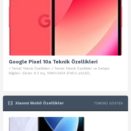
Google Pixel 10a Teknik Özellikleri
Go
√ Temel Teknik Özellikleri √ Temel Teknik Özellikler ve Detaylı
√ Te
Bilgileri. Ekran: 6.3 inç, 1080×2424 (FHD+) pOLED,
ve D
Xiaomi Mobil Özellikler
TÜMÜNÜ GÖSTER