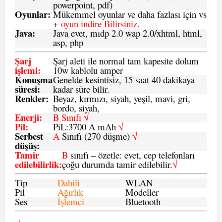
powerpoint, pdf)
Oyunlar
:
Mükemmel oyunlar ve daha fazlası için vs
+
oyun indire Bilirsiniz.
Java
:
Java evet, mıdp 2.0 wap 2.0/xhtml, html,
asp, php
Şarj
Şarj aleti ile normal tam kapesite dolum
işlemi
:
10w kablolu amper
Konuşma
Genelde kesintisiz, 15 saat 40 dakikaya
süresi
:
kadar süre bilir.
Renkler:
Beyaz, kırmızı, siyah, yeşil, mavi, gri,
bordo, siyah,
Enerji
:
B Sınıfı √
Pil
:
PiL:3700 A mAh
√
Serbest
A
Sınıfı (270 düşme)
√
düşüş
:
Tamir
B
sınıfı – özetle: evet, cep telefonları
edilebilirlik
:
çoğu durumda tamir edilebilir.
√
Tip
Dahili
WLAN
Pil
Ağırlık
Modeller
Ses
İşlemci
Bluetooth