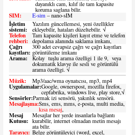
dayanıklı cam, kılıf ile tam kapasite
koruma saglana bilir.
SIM
:
E-sim
– nano-sIM
İşletim
Yazılım güncellemesi, yeni özellikler
sistemi
:
ekleyebilir, hataları düzeltebilir. √
Telefon
Tam kapasite kişileri kayıt etme ve telefon
rehberi
:
depolama alanında saklama imkanı,
Çağrı
300 adet cevapsiz çağrı ve çağrı kayıtları
kayıtları
:
görüntüleme imkanı
Arama:
Kolay tuşlu arama özelligi 1 ile 9, veya
dokumatik klavye ile sesli ve görüntülü
arama özelligi. √
Müzik:
Mp3/aac/wma oynatıcısı, mp3, mp4
Uygulamalar:
Google, ownerspost, mozilla firefox,
cepfabrika, windows live, play store,√
Sensö
rler
:
Parmak izi sensörü, yakınlık sensörü.
Mesajlaşma
:
Sms, ems, mms, e-posta, multi media,
kısa mesaj
,
Mesaj
Mesajlar her yerde insanlarla bağlantı
Kutusu:
kurabilir, internet olmadan metin mesajı
ata bilir.
Tarayıcı
:
Belge görüntüleyici (word, excel,