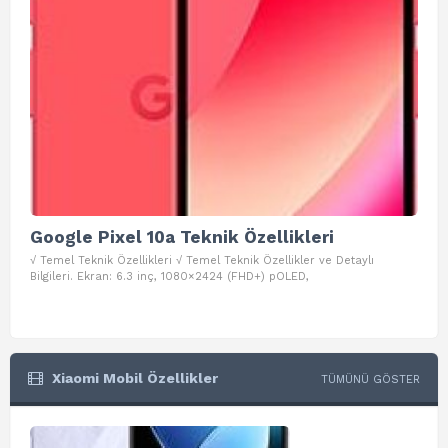
Google Pixel 10a Teknik Özellikleri
Go
√ Temel Teknik Özellikleri √ Temel Teknik Özellikler ve Detaylı
√ Te
Bilgileri. Ekran: 6.3 inç, 1080×2424 (FHD+) pOLED,
ve D
Xiaomi Mobil Özellikler
TÜMÜNÜ GÖSTER