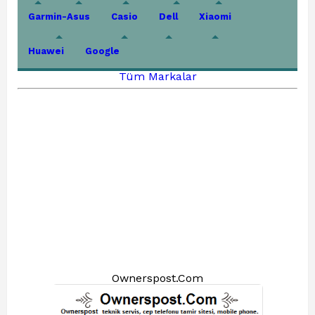
Garmin-Asus
Casio
Dell
Xiaomi
Huawei
Google
Tüm Markalar
Ownerspost.Com