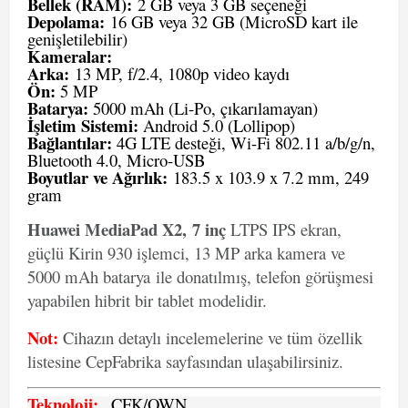
Bellek (RAM):
2 GB veya 3 GB seçeneği
Depolama:
16 GB veya 32 GB (MicroSD kart ile
genişletilebilir)
Kameralar:
Arka:
13 MP, f/2.4, 1080p video kaydı
Ön:
5 MP
Batarya:
5000 mAh (Li-Po, çıkarılamayan)
İşletim Sistemi:
Android 5.0 (Lollipop)
Bağlantılar:
4G LTE desteği, Wi-Fi 802.11 a/b/g/n,
Bluetooth 4.0, Micro-USB
Boyutlar ve Ağırlık:
183.5 x 103.9 x 7.2 mm, 249
gram
Huawei MediaPad X2, 7 inç
LTPS IPS ekran,
güçlü Kirin 930 işlemci, 13 MP arka kamera ve
5000 mAh batarya ile donatılmış, telefon görüşmesi
yapabilen hibrit bir tablet modelidir.
Not:
Cihazın detaylı incelemelerine ve tüm özellik
listesine CepFabrika sayfasından ulaşabilirsiniz.
Teknoloji:
CFK
/OWN