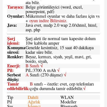
ata bilir.
Tarayıcı
:
Belge görüntüleyici (word, excel,
powerpoint, pdf)
Oyunlar
:
Mükemmel oyunlar ve daha fazlası için vs
+
oyun indire Bilirsiniz.
Java
:
Java evet, mıdp 2.0 wap 2.0/xhtml, html,
asp, php
Şarj
Şarj aleti ile normal tam kapesite dolum
işlemi
:
10w kablolu amper
Konuşma
Genelde kesintisiz, 15 saat 40 dakikaya
süresi
:
kadar süre bilir.
Renkler:
Beyaz, kırmızı, siyah, yeşil, mavi, gri,
bordo, siyah,
Enerji
:
B Sınıfı √
Pil
:
PiL:3700 A mAh
√
Serbest
A
Sınıfı (270 düşme)
√
düşüş
:
Tamir
B
sınıfı – özetle: evet, cep telefonları
edilebilirlik
:
çoğu durumda tamir edilebilir.
√
Tip
Dahili
WLAN
Pil
Ağırlık
Modeller
Ses
İşlemci
Bluetooth