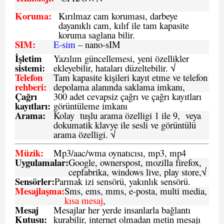
Koruma:
Kırılmaz cam koruması, darbeye
dayanıklı cam, kılıf ile tam kapasite
koruma saglana bilir.
SIM
:
E-sim
– nano-sIM
İşletim
Yazılım güncellemesi, yeni özellikler
sistemi
:
ekleyebilir, hataları düzeltebilir. √
Telefon
Tam kapasite kişileri kayıt etme ve telefon
rehberi
:
depolama alanında saklama imkanı,
Çağrı
300 adet cevapsiz çağrı ve çağrı kayıtları
kayıtları
:
görüntüleme imkanı
Arama:
Kolay tuşlu arama özelligi 1 ile 9, veya
dokumatik klavye ile sesli ve görüntülü
arama özelligi. √
Müzik:
Mp3/aac/wma oynatıcısı, mp3, mp4
Uygulamalar:
Google, ownerspost, mozilla firefox,
cepfabrika, windows live, play store,√
Sensö
rler
:
Parmak izi sensörü, yakınlık sensörü.
Mesajlaşma
:
Sms, ems, mms, e-posta, multi media,
kısa mesaj
,
Mesaj
Mesajlar her yerde insanlarla bağlantı
Kutusu:
kurabilir, internet olmadan metin mesajı