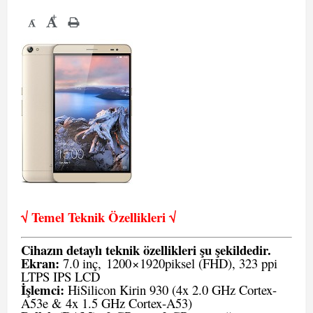
+
-
√ Temel Teknik Öze
llikleri √
Cihazın detaylı teknik özellikleri şu şekildedir.
Ekran:
7.0 inç,
1200
×1920
piksel (FHD), 323 ppi
LTPS IPS LCD
İşlemci:
HiSilicon Kirin 930 (4x 2.0 GHz Cortex-
A53e & 4x 1.5 GHz Cortex-A53)