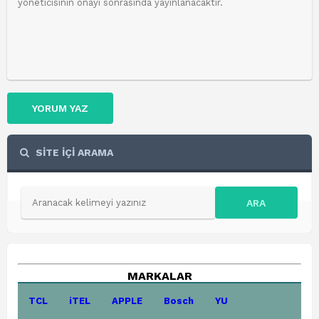
YORUM YAZ
SİTE İÇİ ARAMA
ARA
MARKALAR
TCL
iTEL
APPLE
Bosch
YU