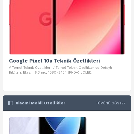
Google Pixel 10a Teknik Özellikleri
Go
√ Temel Teknik Özellikleri √ Temel Teknik Özellikler ve Detaylı
√ Te
Bilgileri. Ekran: 6.3 inç, 1080×2424 (FHD+) pOLED,
ve D
Xiaomi Mobil Özellikler
TÜMÜNÜ GÖSTER