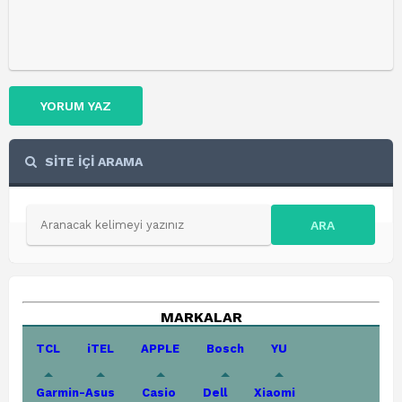
YORUM YAZ
SİTE İÇİ ARAMA
ARA
MARKALAR
TCL
iTEL
APPLE
Bosch
YU
Garmin-Asus
Casio
Dell
Xiaomi