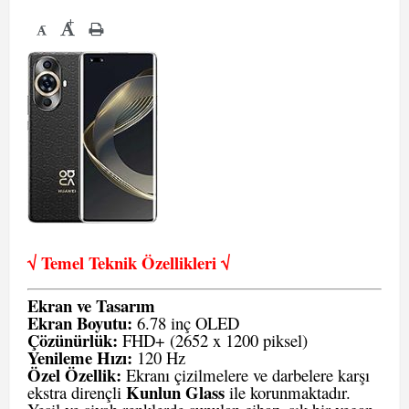
+
-
√ Temel Teknik Öze
llikleri √
Ekran ve Tasarım
Ekran Boyutu:
6.78 inç OLED
Çözünürlük:
FHD+ (2652 x 1200 piksel)
Yenileme Hızı:
120 Hz
Özel Özellik:
Ekranı çizilmelere ve darbelere karşı
Kunlun Glass
ekstra dirençli
ile korunmaktadır.