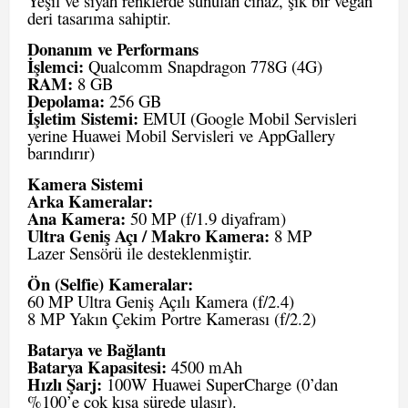
Yeşil ve siyah renklerde sunulan cihaz, şık bir vegan
deri tasarıma sahiptir.
Donanım ve Performans
İşlemci:
Qualcomm Snapdragon 778G (4G)
RAM:
8 GB
Depolama:
256 GB
İşletim Sistemi:
EMUI (Google Mobil Servisleri
yerine Huawei Mobil Servisleri ve AppGallery
barındırır)
Kamera Sistemi
Arka Kameralar:
Ana Kamera:
50 MP (f/1.9 diyafram)
Ultra Geniş Açı / Makro Kamera:
8 MP
Lazer Sensörü ile desteklenmiştir.
Ön (Selfie) Kameralar:
60 MP Ultra Geniş Açılı Kamera (f/2.4)
8 MP Yakın Çekim Portre Kamerası (f/2.2)
Batarya ve Bağlantı
Batarya Kapasitesi:
4500 mAh
Hızlı Şarj:
100W Huawei SuperCharge (0’dan
%100’e çok kısa sürede ulaşır).