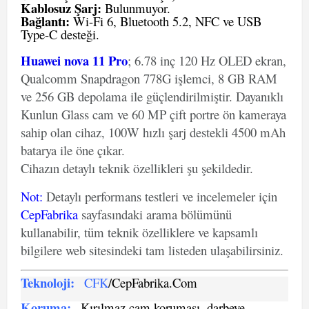
Kablosuz Şarj:
Bulunmuyor.
Bağlantı:
Wi-Fi 6, Bluetooth 5.2, NFC ve USB
Type-C desteği.
Huawei nova 11 Pro
; 6.78 inç 120 Hz OLED ekran,
Qualcomm Snapdragon 778G işlemci, 8 GB RAM
ve 256 GB depolama ile güçlendirilmiştir. Dayanıklı
Kunlun Glass cam ve 60 MP çift portre ön kameraya
sahip olan cihaz, 100W hızlı şarj destekli 4500 mAh
batarya ile öne çıkar.
Cihazın detaylı teknik özellikleri şu şekildedir.
Not
:
Detaylı performans testleri ve incelemeler için
CepFabrika
sayfasındaki arama bölümünü
kullanabilir, tüm teknik özelliklere ve kapsamlı
bilgilere web sitesindeki tam listeden ulaşabilirsiniz.
Teknoloji:
CFK
/CepFabrika.Com
Koruma:
Kırılmaz cam koruması, darbeye