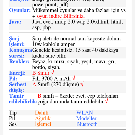
powerpoint, pdf)
Oyunlar
:
Mükemmel oyunlar ve daha fazlası için vs
+
oyun indire Bilirsiniz.
Java
:
Java evet, mıdp 2.0 wap 2.0/xhtml, html,
asp, php
Şarj
Şarj aleti ile normal tam kapesite dolum
işlemi
:
10w kablolu amper
Konuşma
Genelde kesintisiz, 15 saat 40 dakikaya
süresi
:
kadar süre bilir.
Renkler:
Beyaz, kırmızı, siyah, yeşil, mavi, gri,
bordo, siyah,
Enerji
:
B Sınıfı √
Pil
:
PiL:3700 A mAh
√
Serbest
A
Sınıfı (270 düşme)
√
düşüş
:
Tamir
B
sınıfı – özetle: evet, cep telefonları
edilebilirlik
:
çoğu durumda tamir edilebilir.
√
Tip
Dahili
WLAN
Pil
Ağırlık
Modeller
Ses
İşlemci
Bluetooth