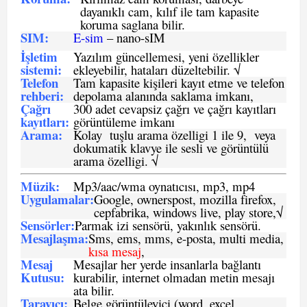
dayanıklı cam, kılıf ile tam kapasite
koruma saglana bilir.
SIM
:
E-sim
– nano-sIM
İşletim
Yazılım güncellemesi, yeni özellikler
sistemi
:
ekleyebilir, hataları düzeltebilir. √
Telefon
Tam kapasite kişileri kayıt etme ve telefon
rehberi
:
depolama alanında saklama imkanı,
Çağrı
300 adet cevapsiz çağrı ve çağrı kayıtları
kayıtları
:
görüntüleme imkanı
Arama:
Kolay tuşlu arama özelligi 1 ile 9, veya
dokumatik klavye ile sesli ve görüntülü
arama özelligi. √
Müzik:
Mp3/aac/wma oynatıcısı, mp3, mp4
Uygulamalar:
Google, ownerspost, mozilla firefox,
cepfabrika, windows live, play store,√
Sensö
rler
:
Parmak izi sensörü, yakınlık sensörü.
Mesajlaşma
:
Sms, ems, mms, e-posta, multi media,
kısa mesaj
,
Mesaj
Mesajlar her yerde insanlarla bağlantı
Kutusu:
kurabilir, internet olmadan metin mesajı
ata bilir.
Tarayıcı
:
Belge görüntüleyici (word, excel,