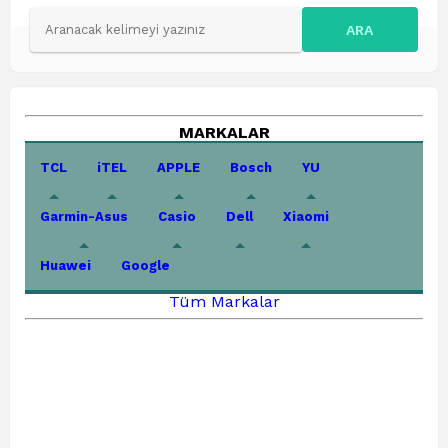
ARA
MARKALAR
TCL
iTEL
APPLE
Bosch
YU
Garmin-Asus
Casio
Dell
Xiaomi
Huawei
Google
Tüm Markalar