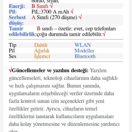
bordo, siyah,
Enerji
:
B Sınıfı √
Pil
:
PiL:3700 A mAh
√
Serbest
A
Sınıfı (270 düşme)
√
düşüş
:
Tamir
B
sınıfı – özetle: evet, cep telefonları
edilebilirlik
:
çoğu durumda tamir edilebilir.
√
Tip
Dahili
WLAN
Pil
Ağırlık
Modeller
Ses
İşlemci
Bluetooth
√
Güncellemeler ve yazılım desteği:
Yazılım
güncellemeleri, teknoloji cihazlarının daha sağlıklı
ve hızlı çalışmasını sağlar. Bunun yanında,
uygulamaların erişebileceği veriler üzerinde daha
fazla kontrol sunan izin seçenekleri gibi yeni
özellikler getirir. Ayrıca, cihazların temel
özelliklerini tanıtarak kullanıcıların uygulamaları
daha kolay yönetmesine ve düzenlemesine yardımcı
olur.