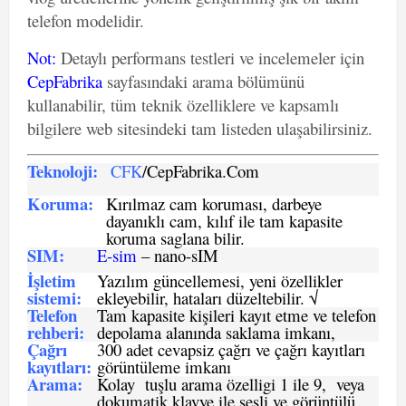
telefon modelidir.
Not
:
Detaylı performans testleri ve incelemeler için
CepFabrika
sayfasındaki arama bölümünü
kullanabilir, tüm teknik özelliklere ve kapsamlı
bilgilere web sitesindeki tam listeden ulaşabilirsiniz.
Teknoloji:
CFK
/CepFabrika.Com
Koruma:
Kırılmaz cam koruması, darbeye
dayanıklı cam, kılıf ile tam kapasite
koruma saglana bilir.
SIM
:
E-sim
– nano-sIM
İşletim
Yazılım güncellemesi, yeni özellikler
sistemi
:
ekleyebilir, hataları düzeltebilir. √
Telefon
Tam kapasite kişileri kayıt etme ve telefon
rehberi
:
depolama alanında saklama imkanı,
Çağrı
300 adet cevapsiz çağrı ve çağrı kayıtları
kayıtları
:
görüntüleme imkanı
Arama:
Kolay tuşlu arama özelligi 1 ile 9, veya
dokumatik klavye ile sesli ve görüntülü