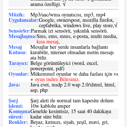
arama özelligi. √
Müzik:
Mp3/aac/wma oynatıcısı, mp3, mp4
Uygulamalar:
Google, ownerspost, mozilla firefox,
cepfabrika, windows live, play store,√
Sensö
rler
:
Parmak izi sensörü, yakınlık sensörü.
Mesajlaşma
:
Sms, ems, mms, e-posta, multi media,
kısa mesaj
,
Mesaj
Mesajlar her yerde insanlarla bağlantı
Kutusu:
kurabilir, internet olmadan metin mesajı
ata bilir.
Tarayıcı
:
Belge görüntüleyici (word, excel,
powerpoint, pdf)
Oyunlar
:
Mükemmel oyunlar ve daha fazlası için vs
+
oyun indire Bilirsiniz.
Java
:
Java evet, mıdp 2.0 wap 2.0/xhtml, html,
asp, php
Şarj
Şarj aleti ile normal tam kapesite dolum
işlemi
:
10w kablolu amper
Konuşma
Genelde kesintisiz, 15 saat 40 dakikaya
süresi
:
kadar süre bilir.
Renkler:
Beyaz, kırmızı, siyah, yeşil, mavi, gri,