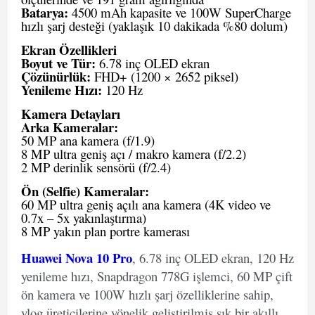
Batarya:
4500 mAh kapasite ve 100W SuperCharge
hızlı şarj desteği (yaklaşık 10 dakikada %80 dolum)
Ekran Özellikleri
Boyut ve Tür:
6.78 inç OLED ekran
Çözünürlük:
FHD+ (1200 × 2652 piksel)
Yenileme Hızı:
120 Hz
Kamera Detayları
Arka Kameralar:
50 MP ana kamera (f/1.9)
8 MP ultra geniş açı / makro kamera (f/2.2)
2 MP derinlik sensörü (f/2.4)
Ön (Selfie) Kameralar:
60 MP ultra geniş açılı ana kamera (4K video ve
0.7x – 5x yakınlaştırma)
8 MP yakın plan portre kamerası
Huawei Nova 10 Pro
, 6.78 inç OLED ekran, 120 Hz
yenileme hızı, Snapdragon 778G işlemci, 60 MP çift
ön kamera ve 100W hızlı şarj özelliklerine sahip,
vlog üreticilerine yönelik geliştirilmiş şık bir akıllı