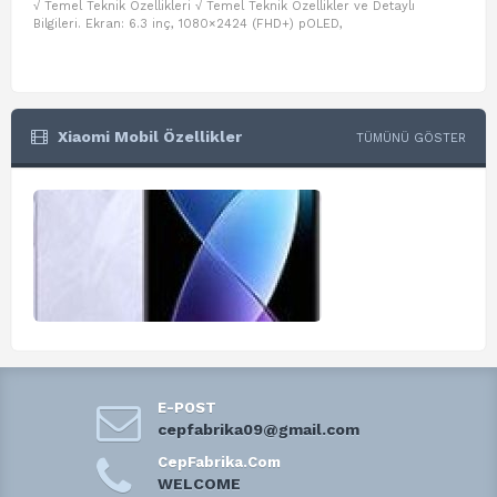
√ Temel Teknik Özellikleri √ Temel Teknik Özellikler ve Detaylı
√ Te
Bilgileri. Ekran: 6.3 inç, 1080×2424 (FHD+) pOLED,
ve D
Xiaomi Mobil Özellikler
TÜMÜNÜ GÖSTER
E-POST
cepfabrika09@gmail.com
CepFabrika.Com
WELCOME