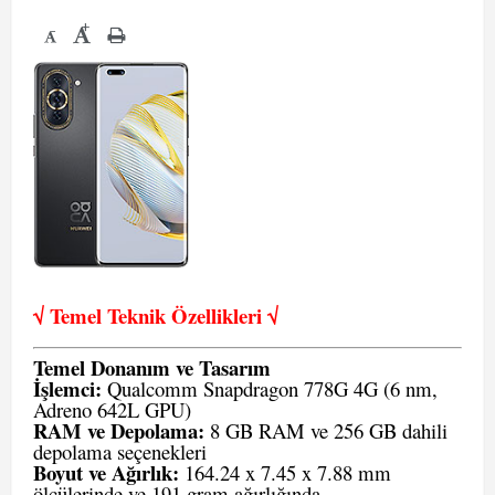
+
-
√ Temel Teknik Öze
llikleri √
Temel Donanım ve Tasarım
İşlemci:
Qualcomm Snapdragon 778G 4G (6 nm,
Adreno 642L GPU)
RAM ve Depolama:
8 GB RAM ve 256 GB dahili
depolama seçenekleri
Boyut ve Ağırlık:
164.24 x 7.45 x 7.88 mm
ölçülerinde ve 191 gram ağırlığında