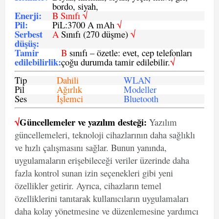
bordo, siyah,
Enerji
:
B Sınıfı √
Pil
:
PiL:3700 A mAh
√
Serbest
A
Sınıfı (270 düşme)
√
düşüş
:
Tamir
B
sınıfı – özetle: evet, cep telefonları
edilebilirlik
:
çoğu durumda tamir edilebilir.
√
Tip
Dahili
WLAN
Pil
Ağırlık
Modeller
Ses
İşlemci
Bluetooth
√
Güncellemeler ve yazılım desteği:
Yazılım
güncellemeleri, teknoloji cihazlarının daha sağlıklı
ve hızlı çalışmasını sağlar. Bunun yanında,
uygulamaların erişebileceği veriler üzerinde daha
fazla kontrol sunan izin seçenekleri gibi yeni
özellikler getirir. Ayrıca, cihazların temel
özelliklerini tanıtarak kullanıcıların uygulamaları
daha kolay yönetmesine ve düzenlemesine yardımcı