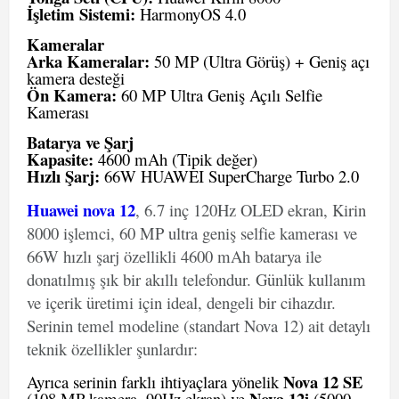
İşletim Sistemi:
HarmonyOS 4.0
Kameralar
Arka Kameralar:
50 MP (Ultra Görüş) + Geniş açı
kamera desteği
Ön Kamera:
60 MP Ultra Geniş Açılı Selfie
Kamerası
Batarya ve Şarj
Kapasite:
4600 mAh (Tipik değer)
Hızlı Şarj:
66W HUAWEI SuperCharge Turbo 2.0
Huawei nova 12
, 6.7 inç 120Hz OLED ekran, Kirin
8000 işlemci, 60 MP ultra geniş selfie kamerası ve
66W hızlı şarj özellikli 4600 mAh batarya ile
donatılmış şık bir akıllı telefondur. Günlük kullanım
ve içerik üretimi için ideal, dengeli bir cihazdır.
Serinin temel modeline (standart Nova 12) ait detaylı
teknik özellikler şunlardır:
Nova 12 SE
Ayrıca serinin farklı ihtiyaçlara yönelik
Nova 12i
(108 MP kamera, 90Hz ekran) ve
(5000