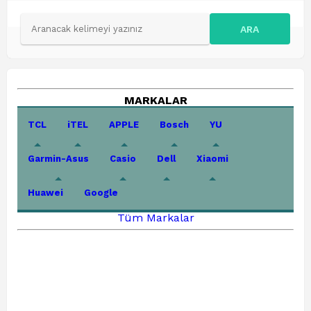
ARA
MARKALAR
TCL
iTEL
APPLE
Bosch
YU
Garmin-Asus
Casio
Dell
Xiaomi
Huawei
Google
Tüm Markalar