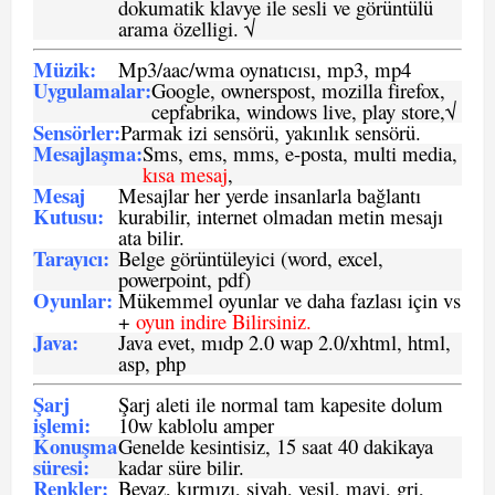
dokumatik klavye ile sesli ve görüntülü
arama özelligi. √
Müzik:
Mp3/aac/wma oynatıcısı, mp3, mp4
Uygulamalar:
Google, ownerspost, mozilla firefox,
cepfabrika, windows live, play store,√
Sensö
rler
:
Parmak izi sensörü, yakınlık sensörü.
Mesajlaşma
:
Sms, ems, mms, e-posta, multi media,
kısa mesaj
,
Mesaj
Mesajlar her yerde insanlarla bağlantı
Kutusu:
kurabilir, internet olmadan metin mesajı
ata bilir.
Tarayıcı
:
Belge görüntüleyici (word, excel,
powerpoint, pdf)
Oyunlar
:
Mükemmel oyunlar ve daha fazlası için vs
+
oyun indire Bilirsiniz.
Java
:
Java evet, mıdp 2.0 wap 2.0/xhtml, html,
asp, php
Şarj
Şarj aleti ile normal tam kapesite dolum
işlemi
:
10w kablolu amper
Konuşma
Genelde kesintisiz, 15 saat 40 dakikaya
süresi
:
kadar süre bilir.
Renkler:
Beyaz, kırmızı, siyah, yeşil, mavi, gri,