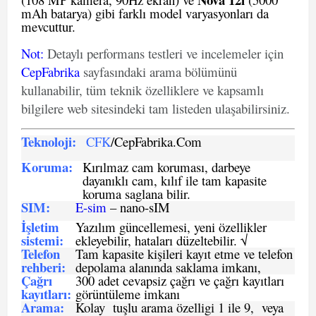
mAh batarya) gibi farklı model varyasyonları da
mevcuttur.
Not
:
Detaylı performans testleri ve incelemeler için
CepFabrika
sayfasındaki arama bölümünü
kullanabilir, tüm teknik özelliklere ve kapsamlı
bilgilere web sitesindeki tam listeden ulaşabilirsiniz.
Teknoloji:
CFK
/CepFabrika.Com
Koruma:
Kırılmaz cam koruması, darbeye
dayanıklı cam, kılıf ile tam kapasite
koruma saglana bilir.
SIM
:
E-sim
– nano-sIM
İşletim
Yazılım güncellemesi, yeni özellikler
sistemi
:
ekleyebilir, hataları düzeltebilir. √
Telefon
Tam kapasite kişileri kayıt etme ve telefon
rehberi
:
depolama alanında saklama imkanı,
Çağrı
300 adet cevapsiz çağrı ve çağrı kayıtları
kayıtları
:
görüntüleme imkanı
Arama:
Kolay tuşlu arama özelligi 1 ile 9, veya