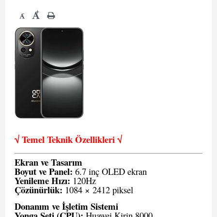
+
-
√ Temel Teknik Öze
llikleri √
Ekran ve Tasarım
Boyut ve Panel:
6.7 inç OLED ekran
Yenileme Hızı:
120Hz
Çözünürlük:
1084 × 2412 piksel
Donanım ve İşletim Sistemi
Yonga Seti (CPU):
Huawei Kirin 8000