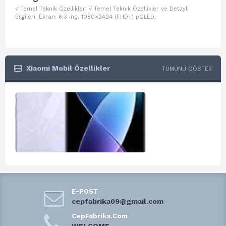
√ Temel Teknik Özellikleri √ Temel Teknik Özellikler ve Detaylı
√ Te
Bilgileri. Ekran: 6.3 inç, 1080×2424 (FHD+) pOLED,
ve D
Xiaomi Mobil Özellikler
TÜMÜNÜ GÖSTER
E-POST
cepfabrika09@gmail.com
CepFabrika.Com