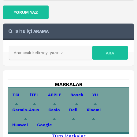
YORUM YAZ
SİTE İÇİ ARAMA
ARA
MARKALAR
TCL
iTEL
APPLE
Bosch
YU
Garmin-Asus
Casio
Dell
Xiaomi
Huawei
Google
Tüm Markalar