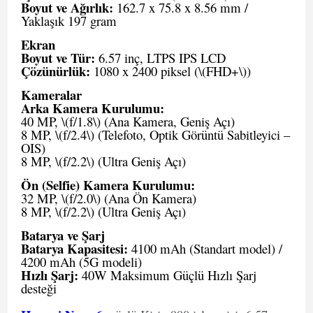
Boyut ve Ağırlık:
162.7 x 75.8 x 8.56 mm /
Yaklaşık 197 gram
Ekran
Boyut ve Tür:
6.57 inç, LTPS IPS LCD
Çözünürlük:
1080 x 2400 piksel (\(FHD+\))
Kameralar
Arka Kamera Kurulumu:
40 MP, \(f/1.8\) (Ana Kamera, Geniş Açı)
8 MP, \(f/2.4\) (Telefoto, Optik Görüntü Sabitleyici –
OIS)
8 MP, \(f/2.2\) (Ultra Geniş Açı)
Ön (Selfie) Kamera Kurulumu:
32 MP, \(f/2.0\) (Ana Ön Kamera)
8 MP, \(f/2.2\) (Ultra Geniş Açı)
Batarya ve Şarj
Batarya Kapasitesi:
4100 mAh (Standart model) /
4200 mAh (5G modeli)
Hızlı Şarj:
40W Maksimum Güçlü Hızlı Şarj
desteği