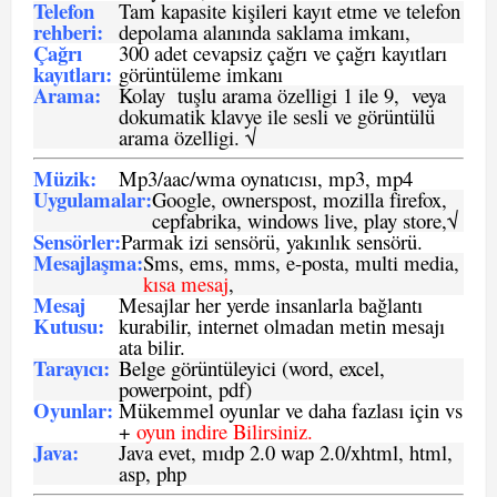
Telefon
Tam kapasite kişileri kayıt etme ve telefon
rehberi
:
depolama alanında saklama imkanı,
Çağrı
300 adet cevapsiz çağrı ve çağrı kayıtları
kayıtları
:
görüntüleme imkanı
Arama:
Kolay tuşlu arama özelligi 1 ile 9, veya
dokumatik klavye ile sesli ve görüntülü
arama özelligi. √
Müzik:
Mp3/aac/wma oynatıcısı, mp3, mp4
Uygulamalar:
Google, ownerspost, mozilla firefox,
cepfabrika, windows live, play store,√
Sensö
rler
:
Parmak izi sensörü, yakınlık sensörü.
Mesajlaşma
:
Sms, ems, mms, e-posta, multi media,
kısa mesaj
,
Mesaj
Mesajlar her yerde insanlarla bağlantı
Kutusu:
kurabilir, internet olmadan metin mesajı
ata bilir.
Tarayıcı
:
Belge görüntüleyici (word, excel,
powerpoint, pdf)
Oyunlar
:
Mükemmel oyunlar ve daha fazlası için vs
+
oyun indire Bilirsiniz.
Java
:
Java evet, mıdp 2.0 wap 2.0/xhtml, html,
asp, php