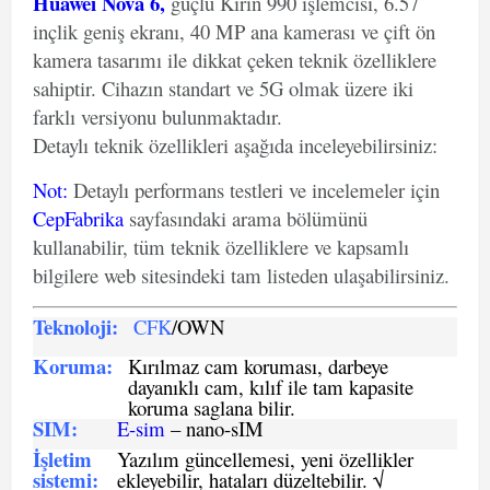
Huawei Nova 6,
güçlü Kirin 990 işlemcisi, 6.57
inçlik geniş ekranı, 40 MP ana kamerası ve çift ön
kamera tasarımı ile dikkat çeken teknik özelliklere
sahiptir. Cihazın standart ve 5G olmak üzere iki
farklı versiyonu bulunmaktadır.
Detaylı teknik özellikleri aşağıda inceleyebilirsiniz:
Not
:
Detaylı performans testleri ve incelemeler için
CepFabrika
sayfasındaki arama bölümünü
kullanabilir, tüm teknik özelliklere ve kapsamlı
bilgilere web sitesindeki tam listeden ulaşabilirsiniz.
Teknoloji:
CFK
/OWN
Koruma:
Kırılmaz cam koruması, darbeye
dayanıklı cam, kılıf ile tam kapasite
koruma saglana bilir.
SIM
:
E-sim
– nano-sIM
İşletim
Yazılım güncellemesi, yeni özellikler
sistemi
:
ekleyebilir, hataları düzeltebilir. √