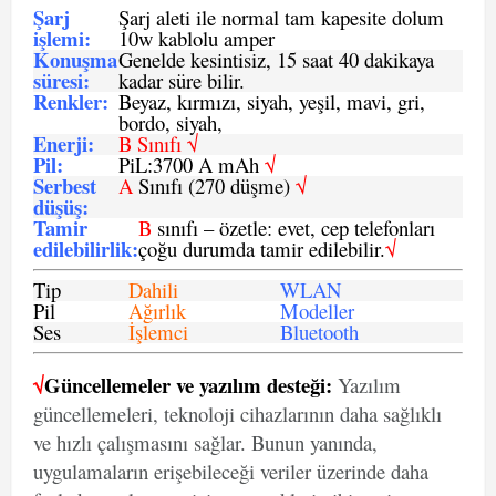
Şarj
Şarj aleti ile normal tam kapesite dolum
işlemi
:
10w kablolu amper
Konuşma
Genelde kesintisiz, 15 saat 40 dakikaya
süresi
:
kadar süre bilir.
Renkler:
Beyaz, kırmızı, siyah, yeşil, mavi, gri,
bordo, siyah,
Enerji
:
B Sınıfı √
Pil
:
PiL:3700 A mAh
√
Serbest
A
Sınıfı (270 düşme)
√
düşüş
:
Tamir
B
sınıfı – özetle: evet, cep telefonları
edilebilirlik
:
çoğu durumda tamir edilebilir.
√
Tip
Dahili
WLAN
Pil
Ağırlık
Modeller
Ses
İşlemci
Bluetooth
√
Güncellemeler ve yazılım desteği:
Yazılım
güncellemeleri, teknoloji cihazlarının daha sağlıklı
ve hızlı çalışmasını sağlar. Bunun yanında,
uygulamaların erişebileceği veriler üzerinde daha