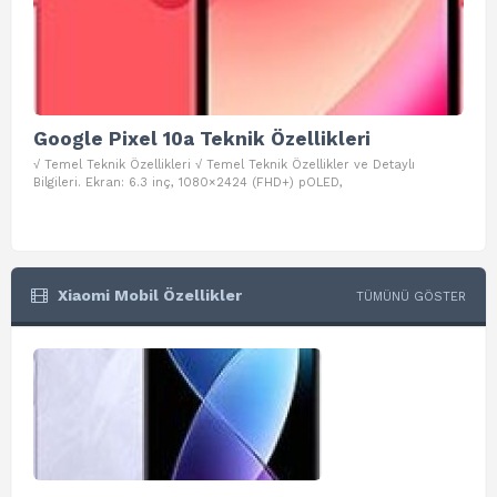
Google Pixel 10a Teknik Özellikleri
Go
√ Temel Teknik Özellikleri √ Temel Teknik Özellikler ve Detaylı
√ Te
Bilgileri. Ekran: 6.3 inç, 1080×2424 (FHD+) pOLED,
ve D
Xiaomi Mobil Özellikler
TÜMÜNÜ GÖSTER