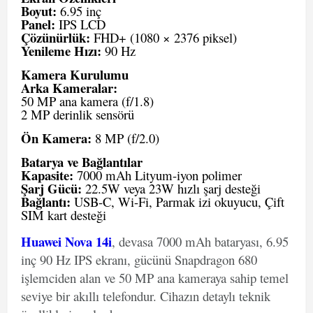
Boyut:
6.95 inç
Panel:
IPS LCD
Çözünürlük:
FHD+ (1080 × 2376 piksel)
Yenileme Hızı:
90 Hz
Kamera Kurulumu
Arka Kameralar:
50 MP ana kamera (f/1.8)
2 MP derinlik sensörü
Ön Kamera:
8 MP (f/2.0)
Batarya ve Bağlantılar
Kapasite:
7000 mAh Lityum-iyon polimer
Şarj Gücü:
22.5W veya 23W hızlı şarj desteği
Bağlantı:
USB-C, Wi-Fi, Parmak izi okuyucu, Çift
SIM kart desteği
Huawei Nova 14i
, devasa 7000 mAh bataryası, 6.95
inç 90 Hz IPS ekranı, gücünü Snapdragon 680
işlemciden alan ve 50 MP ana kameraya sahip temel
seviye bir akıllı telefondur. Cihazın detaylı teknik