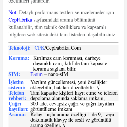
özellikleri şunlardır.
Not
:
Detaylı performans testleri ve incelemeler için
CepFabrika
sayfasındaki arama bölümünü
kullanabilir, tüm teknik özelliklere ve kapsamlı
bilgilere web sitesindeki tam listeden ulaşabilirsiniz.
Teknoloji:
CFK
/CepFabrika.Com
Koruma:
Kırılmaz cam koruması, darbeye
dayanıklı cam, kılıf ile tam kapasite
koruma saglana bilir.
SIM
:
E-sim
– nano-sIM
İşletim
Yazılım güncellemesi, yeni özellikler
sistemi
:
ekleyebilir, hataları düzeltebilir. √
Telefon
Tam kapasite kişileri kayıt etme ve telefon
rehberi
:
depolama alanında saklama imkanı,
Çağrı
300 adet cevapsiz çağrı ve çağrı kayıtları
kayıtları
:
görüntüleme imkanı
Arama:
Kolay tuşlu arama özelligi 1 ile 9, veya
dokumatik klavye ile sesli ve görüntülü
arama özelligi. √