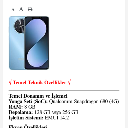
+
-
√ Temel Teknik Öze
llikler √
Temel Donanım ve İşlemci
Yonga Seti (SoC):
Qualcomm Snapdragon 680 (4G)
RAM:
8 GB
Depolama:
128 GB veya 256 GB
İşletim Sistemi:
EMUI 14.2
Ekran Özellikleri