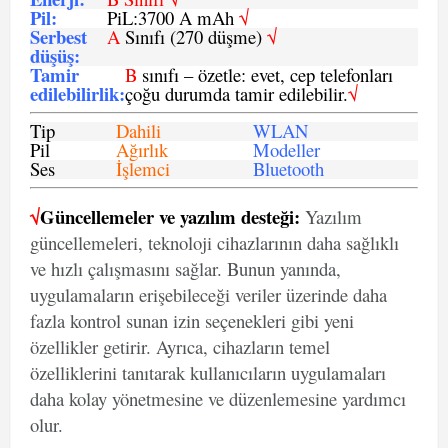
Pil
:
PiL:3700 A mAh
√
Serbest
A
Sınıfı (270 düşme)
√
düşüş
:
Tamir
B
sınıfı – özetle: evet, cep telefonları
edilebilirlik
:
çoğu durumda tamir edilebilir.
√
Tip
Dahili
WLAN
Pil
Ağırlık
Modeller
Ses
İşlemci
Bluetooth
√
Güncellemeler ve yazılım desteği:
Yazılım
güncellemeleri, teknoloji cihazlarının daha sağlıklı
ve hızlı çalışmasını sağlar. Bunun yanında,
uygulamaların erişebileceği veriler üzerinde daha
fazla kontrol sunan izin seçenekleri gibi yeni
özellikler getirir. Ayrıca, cihazların temel
özelliklerini tanıtarak kullanıcıların uygulamaları
daha kolay yönetmesine ve düzenlemesine yardımcı
olur.