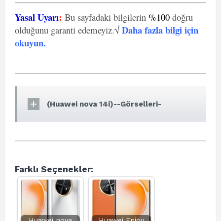
Yasal Uyarı
:
Bu sayfadaki bilgilerin
%100
doğru
Daha fazla bilgi için
olduğunu garanti edemeyiz.√
okuyun
.
(Huawei nova 14i)--Görselleri-
Farklı Seçenekler:
Huawei nova
Huawei Enjoy