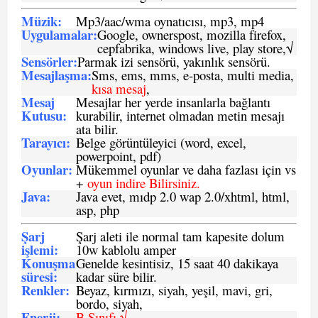
Müzik:
Mp3/aac/wma oynatıcısı, mp3, mp4
Uygulamalar:
Google, ownerspost, mozilla firefox,
cepfabrika, windows live, play store,√
Sensö
rler
:
Parmak izi sensörü, yakınlık sensörü.
Mesajlaşma
:
Sms, ems, mms, e-posta, multi media,
kısa mesaj
,
Mesaj
Mesajlar her yerde insanlarla bağlantı
Kutusu:
kurabilir, internet olmadan metin mesajı
ata bilir.
Tarayıcı
:
Belge görüntüleyici (word, excel,
powerpoint, pdf)
Oyunlar
:
Mükemmel oyunlar ve daha fazlası için vs
+
oyun indire Bilirsiniz.
Java
:
Java evet, mıdp 2.0 wap 2.0/xhtml, html,
asp, php
Şarj
Şarj aleti ile normal tam kapesite dolum
işlemi
:
10w kablolu amper
Konuşma
Genelde kesintisiz, 15 saat 40 dakikaya
süresi
:
kadar süre bilir.
Renkler:
Beyaz, kırmızı, siyah, yeşil, mavi, gri,
bordo, siyah,
Enerji
:
B Sınıfı √