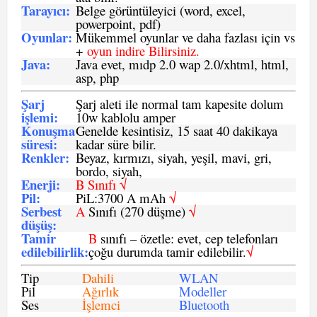
Tarayıcı
:
Belge görüntüleyici (word, excel,
powerpoint, pdf)
Oyunlar
:
Mükemmel oyunlar ve daha fazlası için vs
+
oyun indire Bilirsiniz.
Java
:
Java evet, mıdp 2.0 wap 2.0/xhtml, html,
asp, php
Şarj
Şarj aleti ile normal tam kapesite dolum
işlemi
:
10w kablolu amper
Konuşma
Genelde kesintisiz, 15 saat 40 dakikaya
süresi
:
kadar süre bilir.
Renkler:
Beyaz, kırmızı, siyah, yeşil, mavi, gri,
bordo, siyah,
Enerji
:
B Sınıfı √
Pil
:
PiL:3700 A mAh
√
Serbest
A
Sınıfı (270 düşme)
√
düşüş
:
Tamir
B
sınıfı – özetle: evet, cep telefonları
edilebilirlik
:
çoğu durumda tamir edilebilir.
√
Tip
Dahili
WLAN
Pil
Ağırlık
Modeller
Ses
İşlemci
Bluetooth