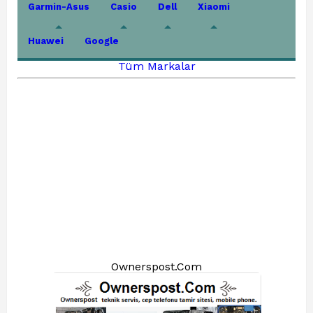
Garmin-Asus
Casio
Dell
Xiaomi
Huawei
Google
Tüm Markalar
Ownerspost.Com