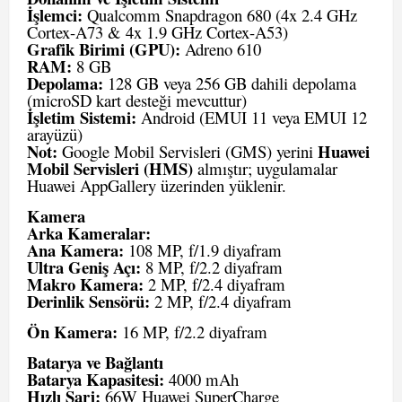
İşlemci:
Qualcomm Snapdragon 680 (4x 2.4 GHz
Cortex-A73 & 4x 1.9 GHz Cortex-A53)
Grafik Birimi (GPU):
Adreno 610
RAM:
8 GB
Depolama:
128 GB veya 256 GB dahili depolama
(microSD kart desteği mevcuttur)
İşletim Sistemi:
Android (EMUI 11 veya EMUI 12
arayüzü)
Not:
Huawei
Google Mobil Servisleri (GMS) yerini
Mobil Servisleri (HMS)
almıştır; uygulamalar
Huawei AppGallery üzerinden yüklenir.
Kamera
Arka Kameralar:
Ana Kamera:
108 MP, f/1.9 diyafram
Ultra Geniş Açı:
8 MP, f/2.2 diyafram
Makro Kamera:
2 MP, f/2.4 diyafram
Derinlik Sensörü:
2 MP, f/2.4 diyafram
Ön Kamera:
16 MP, f/2.2 diyafram
Batarya ve Bağlantı
Batarya Kapasitesi:
4000 mAh
Hızlı Şarj:
66W Huawei SuperCharge