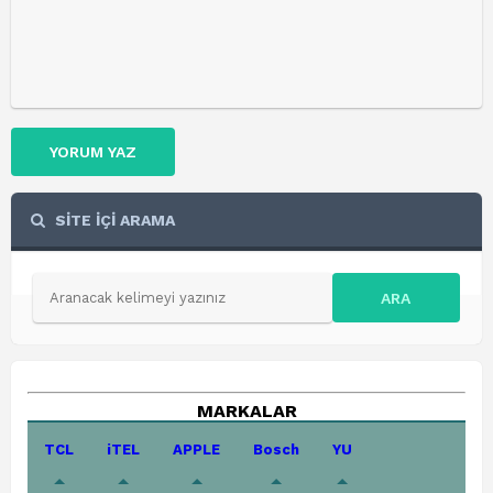
YORUM YAZ
SİTE İÇİ ARAMA
ARA
MARKALAR
TCL
iTEL
APPLE
Bosch
YU