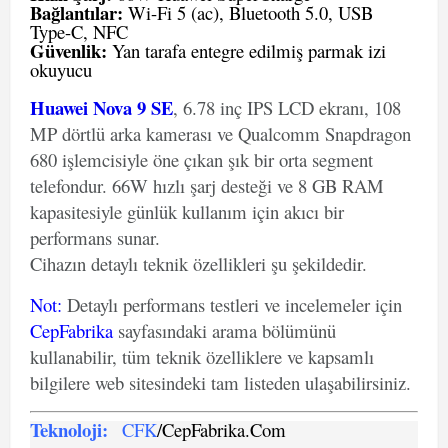
Bağlantılar:
Wi-Fi 5 (ac), Bluetooth 5.0, USB
Type-C, NFC
Güvenlik:
Yan tarafa entegre edilmiş parmak izi
okuyucu
Huawei Nova 9 SE
, 6.78 inç IPS LCD ekranı, 108
MP dörtlü arka kamerası ve Qualcomm Snapdragon
680 işlemcisiyle öne çıkan şık bir orta segment
telefondur. 66W hızlı şarj desteği ve 8 GB RAM
kapasitesiyle günlük kullanım için akıcı bir
performans sunar.
Cihazın detaylı teknik özellikleri şu şekildedir.
Not
:
Detaylı performans testleri ve incelemeler için
CepFabrika
sayfasındaki arama bölümünü
kullanabilir, tüm teknik özelliklere ve kapsamlı
bilgilere web sitesindeki tam listeden ulaşabilirsiniz.
Teknoloji:
CFK
/CepFabrika.Com