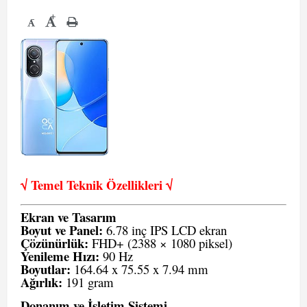
+
-
√ Temel Teknik Öze
llikleri √
Ekran ve Tasarım
Boyut ve Panel:
6.78 inç IPS LCD ekran
Çözünürlük:
FHD+ (2388 × 1080 piksel)
Yenileme Hızı:
90 Hz
Boyutlar:
164.64 x 75.55 x 7.94 mm
Ağırlık:
191 gram
Donanım ve İşletim Sistemi