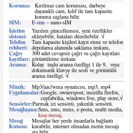
Koruma:
Kırılmaz cam koruması, darbeye
dayanıklı cam, kılıf ile tam kapasite
koruma saglana bilir.
SIM
:
E-sim
– nano-sIM
İşletim
Yazılım güncellemesi, yeni özellikler
sistemi
:
ekleyebilir, hataları düzeltebilir. √
Telefon
Tam kapasite kişileri kayıt etme ve telefon
rehberi
:
depolama alanında saklama imkanı,
Çağrı
300 adet cevapsiz çağrı ve çağrı kayıtları
kayıtları
:
görüntüleme imkanı
Arama:
Kolay tuşlu arama özelligi 1 ile 9, veya
dokumatik klavye ile sesli ve görüntülü
arama özelligi. √
Müzik:
Mp3/aac/wma oynatıcısı, mp3, mp4
Uygulamalar:
Google, ownerspost, mozilla firefox,
cepfabrika, windows live, play store,√
Sensö
rler
:
Parmak izi sensörü, yakınlık sensörü.
Mesajlaşma
:
Sms, ems, mms, e-posta, multi media,
kısa mesaj
,
Mesaj
Mesajlar her yerde insanlarla bağlantı
Kutusu:
kurabilir, internet olmadan metin mesajı
ata bilir.