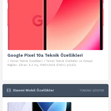
Google Pixel 10a Teknik Özellikleri
Go
√ Temel Teknik Özellikleri √ Temel Teknik Özellikler ve Detaylı
√ Te
Bilgileri. Ekran: 6.3 inç, 1080×2424 (FHD+) pOLED,
ve D
Xiaomi Mobil Özellikler
TÜMÜNÜ GÖSTER