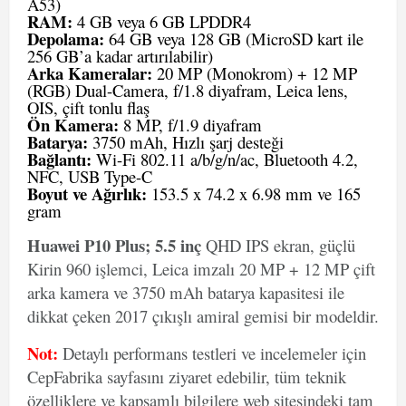
A53)
RAM:
4 GB veya 6 GB LPDDR4
Depolama:
64 GB veya 128 GB (MicroSD kart ile
256 GB’a kadar artırılabilir)
Arka Kameralar:
20 MP (Monokrom) + 12 MP
(RGB) Dual-Camera, f/1.8 diyafram, Leica lens,
OIS, çift tonlu flaş
Ön Kamera:
8 MP, f/1.9 diyafram
Batarya:
3750 mAh, Hızlı şarj desteği
Bağlantı:
Wi-Fi 802.11 a/b/g/n/ac, Bluetooth 4.2,
NFC, USB Type-C
Boyut ve Ağırlık:
153.5 x 74.2 x 6.98 mm ve 165
gram
Huawei P10 Plus; 5.5 inç
QHD IPS ekran, güçlü
Kirin 960 işlemci, Leica imzalı 20 MP + 12 MP çift
arka kamera ve 3750 mAh batarya kapasitesi ile
dikkat çeken 2017 çıkışlı amiral gemisi bir modeldir.
Not:
Detaylı performans testleri ve incelemeler için
CepFabrika sayfasını ziyaret edebilir, tüm teknik
özelliklere ve kapsamlı bilgilere web sitesindeki tam