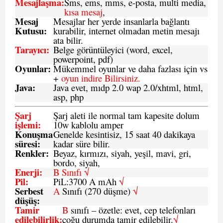
Mesajlaşma
:
Sms, ems, mms, e-posta, multi media,
kısa mesaj
,
Mesaj
Mesajlar her yerde insanlarla bağlantı
Kutusu:
kurabilir, internet olmadan metin mesajı
ata bilir.
Tarayıcı
:
Belge görüntüleyici (word, excel,
powerpoint, pdf)
Oyunlar
:
Mükemmel oyunlar ve daha fazlası için vs
+
oyun indire Bilirsiniz.
Java
:
Java evet, mıdp 2.0 wap 2.0/xhtml, html,
asp, php
Şarj
Şarj aleti ile normal tam kapesite dolum
işlemi
:
10w kablolu amper
Konuşma
Genelde kesintisiz, 15 saat 40 dakikaya
süresi
:
kadar süre bilir.
Renkler:
Beyaz, kırmızı, siyah, yeşil, mavi, gri,
bordo, siyah,
Enerji
:
B Sınıfı √
Pil
:
PiL:3700 A mAh
√
Serbest
A
Sınıfı (270 düşme)
√
düşüş
:
Tamir
B
sınıfı – özetle: evet, cep telefonları
edilebilirlik
:
çoğu durumda tamir edilebilir.
√