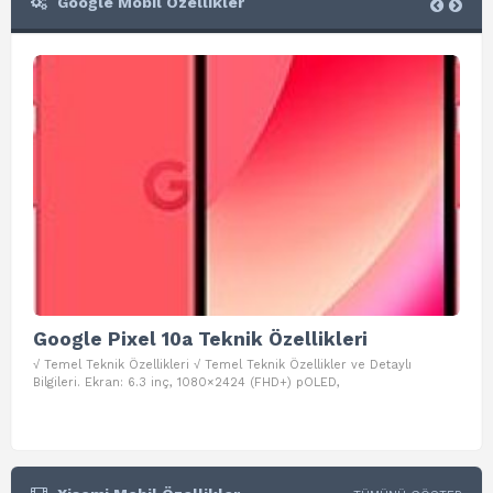
Google Mobil Özellikler
Google Pixel 10a Teknik Özellikleri
Go
√ Temel Teknik Özellikleri √ Temel Teknik Özellikler ve Detaylı
√ Te
Bilgileri. Ekran: 6.3 inç, 1080×2424 (FHD+) pOLED,
ve D