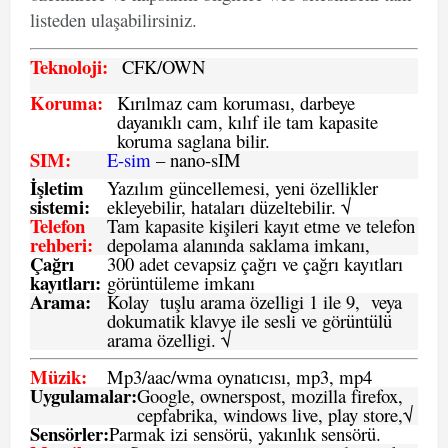
listeden ulaşabilirsiniz.
Teknoloji:
CFK
/OWN
Koruma:
Kırılmaz cam koruması, darbeye
dayanıklı cam, kılıf ile tam kapasite
koruma saglana bilir.
SIM
:
E-sim
– nano-sIM
İşletim
Yazılım güncellemesi, yeni özellikler
sistemi
:
ekleyebilir, hataları düzeltebilir. √
Telefon
Tam kapasite kişileri kayıt etme ve telefon
rehberi
:
depolama alanında saklama imkanı,
Çağrı
300 adet cevapsiz çağrı ve çağrı kayıtları
kayıtları
:
görüntüleme imkanı
Arama:
Kolay tuşlu arama özelligi 1 ile 9, veya
dokumatik klavye ile sesli ve görüntülü
arama özelligi. √
Müzik:
Mp3/aac/wma oynatıcısı, mp3, mp4
Uygulamalar:
Google, ownerspost, mozilla firefox,
cepfabrika, windows live, play store,√
Sensö
rler
:
Parmak izi sensörü, yakınlık sensörü.