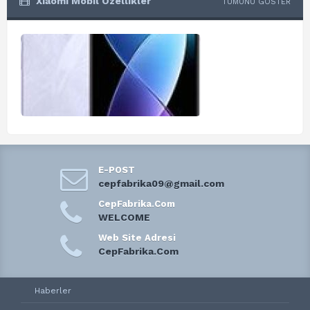
Xiaomi Mobil Özellikler
TÜMÜNÜ GÖSTER
E-POST
cepfabrika09@gmail.com
CepFabrika.Com
WELCOME
Web Site Adresi
CepFabrika.Com
Haberler