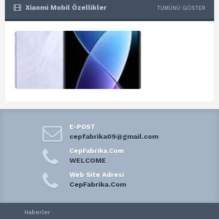
Xiaomi Mobil Özellikler
TÜMÜNÜ GÖSTER
E-POST
cepfabrika09@gmail.com
CepFabrika.Com
WELCOME
Web Site Adresi
CepFabrika.Com
Haberler