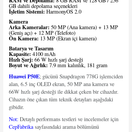
RAM ve Depolama:
8 GB RAM ve 128 GB / 256
GB dahili depolama seçenekleri
İşletim Sistemi:
HarmonyOS 2.0
Kamera
Arka Kameralar:
50 MP (Ana kamera) + 13 MP
(Geniş açı) + 12 MP (Telefoto)
Ön Kamera:
13 MP (Ekran içi kamera)
Batarya ve Tasarım
Kapasite:
4100 mAh
Hızlı Şarj:
66 W hızlı şarj desteği
Boyut ve Ağırlık:
7.9 mm kalınlık, 181 gram
Huawei P50E
; gücünü Snapdragon 778G işlemciden
alan, 6.5 inç OLED ekran, 50 MP ana kamera ve
66W hızlı şarj desteği ile dikkat çeken bir cihazdır.
Cihazın öne çıkan tüm teknik detayları aşağıdaki
gibidir.
Not
:
Detaylı performans testleri ve incelemeler için
CepFabrika
sayfasındaki arama bölümünü