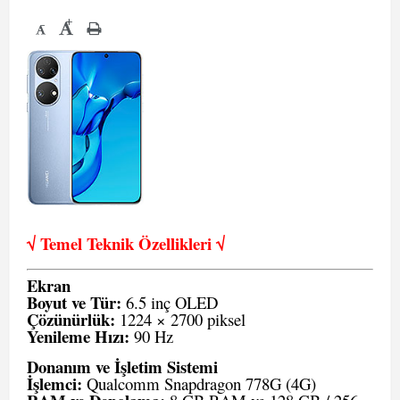
+
-
√ Temel Teknik Öze
llikleri √
Ekran
Boyut ve Tür:
6.5 inç OLED
Çözünürlük:
1224 × 2700 piksel
Yenileme Hızı:
90 Hz
Donanım ve İşletim Sistemi
İşlemci:
Qualcomm Snapdragon 778G (4G)