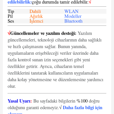
edilebilirlik
:
çoğu durumda tamir edilebilir.
√
Tip
Dahili
WLAN
Pil
Ağırlık
Modeller
Ses
İşlemci
Bluetooth
√
Güncellemeler ve yazılım desteği:
Yazılım
güncellemeleri, teknoloji cihazlarının daha sağlıklı
ve hızlı çalışmasını sağlar. Bunun yanında,
uygulamaların erişebileceği veriler üzerinde daha
fazla kontrol sunan izin seçenekleri gibi yeni
özellikler getirir. Ayrıca, cihazların temel
özelliklerini tanıtarak kullanıcıların uygulamaları
daha kolay yönetmesine ve düzenlemesine yardımcı
olur.
Yasal Uyarı
:
Bu sayfadaki bilgilerin
%100
doğru
Daha fazla bilgi için
olduğunu garanti edemeyiz.√
okuyun
.