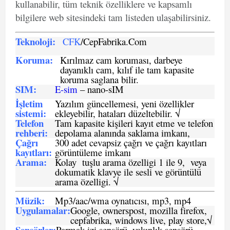
kullanabilir, tüm teknik özelliklere ve kapsamlı
bilgilere web sitesindeki tam listeden ulaşabilirsiniz.
Teknoloji:
CFK
/CepFabrika.Com
Koruma:
Kırılmaz cam koruması, darbeye
dayanıklı cam, kılıf ile tam kapasite
koruma saglana bilir.
SIM
:
E-sim
– nano-sIM
İşletim
Yazılım güncellemesi, yeni özellikler
sistemi
:
ekleyebilir, hataları düzeltebilir. √
Telefon
Tam kapasite kişileri kayıt etme ve telefon
rehberi
:
depolama alanında saklama imkanı,
Çağrı
300 adet cevapsiz çağrı ve çağrı kayıtları
kayıtları
:
görüntüleme imkanı
Arama:
Kolay tuşlu arama özelligi 1 ile 9, veya
dokumatik klavye ile sesli ve görüntülü
arama özelligi. √
Müzik:
Mp3/aac/wma oynatıcısı, mp3, mp4
Uygulamalar:
Google, ownerspost, mozilla firefox,
cepfabrika, windows live, play store,√
Sensö
rler
:
Parmak izi sensörü, yakınlık sensörü.