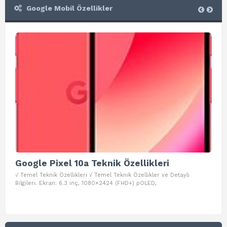
Google Mobil Özellikler
Google Pixel 10a Teknik Özellikleri
Go
√ Temel Teknik Özellikleri √ Temel Teknik Özellikler ve Detaylı
√ Te
Bilgileri. Ekran: 6.3 inç, 1080×2424 (FHD+) pOLED,
ve D