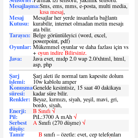
Mesajlaşma
:
Sms, ems, mms, e-posta, multi media,
kısa mesaj
,
Mesaj
Mesajlar her yerde insanlarla bağlantı
Kutusu:
kurabilir, internet olmadan metin mesajı
ata bilir.
Tarayıcı
:
Belge görüntüleyici (word, excel,
powerpoint, pdf)
Oyunlar
:
Mükemmel oyunlar ve daha fazlası için vs
+
oyun indire Bilirsiniz.
Java
:
Java evet, mıdp 2.0 wap 2.0/xhtml, html,
asp, php
Şarj
Şarj aleti ile normal tam kapesite dolum
işlemi
:
10w kablolu amper
Konuşma
Genelde kesintisiz, 15 saat 40 dakikaya
süresi
:
kadar süre bilir.
Renkler:
Beyaz, kırmızı, siyah, yeşil, mavi, gri,
bordo, siyah,
Enerji
:
B Sınıfı √
Pil
:
PiL:3700 A mAh
√
Serbest
A
Sınıfı (270 düşme)
√
düşüş
:
Tamir
B
sınıfı – özetle: evet, cep telefonları