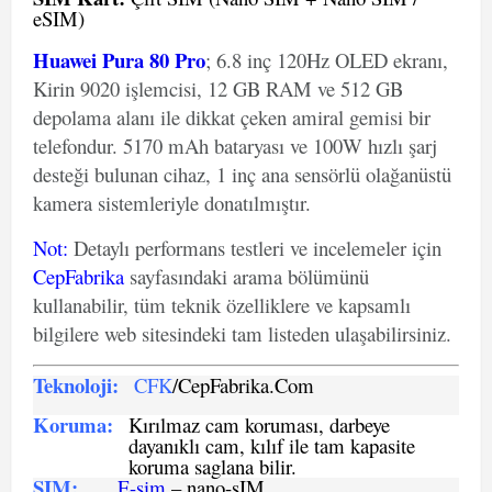
eSIM)
Huawei Pura 80 Pro
; 6.8 inç 120Hz OLED ekranı,
Kirin 9020 işlemcisi, 12 GB RAM ve 512 GB
depolama alanı ile dikkat çeken amiral gemisi bir
telefondur. 5170 mAh bataryası ve 100W hızlı şarj
desteği bulunan cihaz, 1 inç ana sensörlü olağanüstü
kamera sistemleriyle donatılmıştır.
Not
:
Detaylı performans testleri ve incelemeler için
CepFabrika
sayfasındaki arama bölümünü
kullanabilir, tüm teknik özelliklere ve kapsamlı
bilgilere web sitesindeki tam listeden ulaşabilirsiniz.
Teknoloji:
CFK
/CepFabrika.Com
Koruma:
Kırılmaz cam koruması, darbeye
dayanıklı cam, kılıf ile tam kapasite
koruma saglana bilir.
SIM
:
E-sim
– nano-sIM