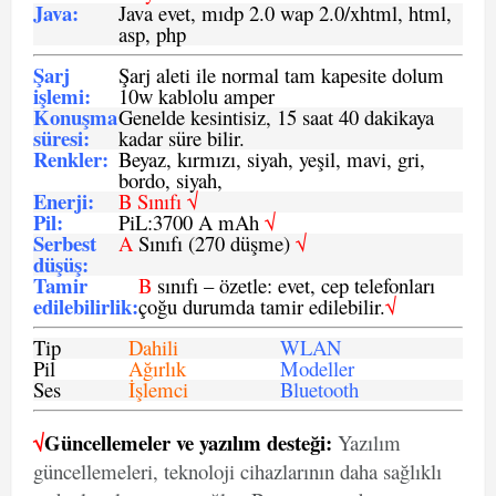
Java
:
Java evet, mıdp 2.0 wap 2.0/xhtml, html,
asp, php
Şarj
Şarj aleti ile normal tam kapesite dolum
işlemi
:
10w kablolu amper
Konuşma
Genelde kesintisiz, 15 saat 40 dakikaya
süresi
:
kadar süre bilir.
Renkler:
Beyaz, kırmızı, siyah, yeşil, mavi, gri,
bordo, siyah,
Enerji
:
B Sınıfı √
Pil
:
PiL:3700 A mAh
√
Serbest
A
Sınıfı (270 düşme)
√
düşüş
:
Tamir
B
sınıfı – özetle: evet, cep telefonları
edilebilirlik
:
çoğu durumda tamir edilebilir.
√
Tip
Dahili
WLAN
Pil
Ağırlık
Modeller
Ses
İşlemci
Bluetooth
√
Güncellemeler ve yazılım desteği:
Yazılım
güncellemeleri, teknoloji cihazlarının daha sağlıklı