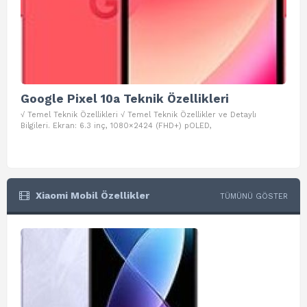
Google Pixel 10a Teknik Özellikleri
Go
√ Temel Teknik Özellikleri √ Temel Teknik Özellikler ve Detaylı
√ Te
Bilgileri. Ekran: 6.3 inç, 1080×2424 (FHD+) pOLED,
ve D
Xiaomi Mobil Özellikler
TÜMÜNÜ GÖSTER