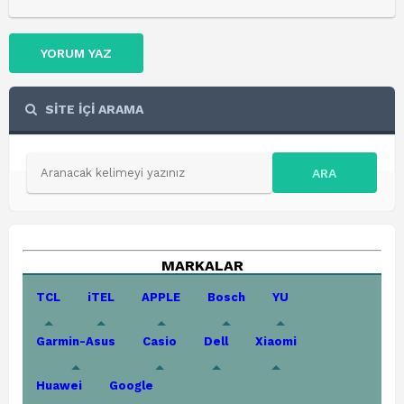
YORUM YAZ
SİTE İÇİ ARAMA
ARA
MARKALAR
TCL
iTEL
APPLE
Bosch
YU
Garmin-Asus
Casio
Dell
Xiaomi
Huawei
Google