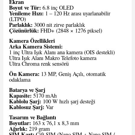
Ekran
Boyut ve Tür:
6.8 inç OLED
Yenileme Hızı:
1 – 120 Hz arası uyarlanabilir
(LTPO)
Parlaklık:
3000 nit zirve parlaklık
Çözünürlük:
FHD+ (2848 × 1276 piksel)
Kamera Özellikleri
Arka Kamera Sistemi:
1 inç Ultra Işık Alanı ana kamera (OIS destekli)
Ultra Işık Alanı Makro Telefoto kamera
Ultra Chroma renk sensörü
Ön Kamera:
13 MP, Geniş Açılı, otomatik
odaklama
Batarya ve Şarj
Kapasite:
5170 mAh
Kablolu Şarj:
100 W hızlı şarj desteği
Kablosuz Şarj:
Var
Tasarım ve Bağlantı
Boyutlar:
163 x 76,1 x 8,3 mm
Ağırlık:
219 gram
SIM Kart:
Çift SIM (Nano SIM + Nano SIM /