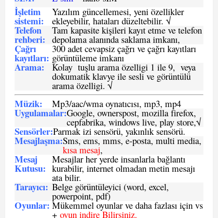
İşletim
Yazılım güncellemesi, yeni özellikler
sistemi
:
ekleyebilir, hataları düzeltebilir. √
Telefon
Tam kapasite kişileri kayıt etme ve telefon
rehberi
:
depolama alanında saklama imkanı,
Çağrı
300 adet cevapsiz çağrı ve çağrı kayıtları
kayıtları
:
görüntüleme imkanı
Arama:
Kolay tuşlu arama özelligi 1 ile 9, veya
dokumatik klavye ile sesli ve görüntülü
arama özelligi. √
Müzik:
Mp3/aac/wma oynatıcısı, mp3, mp4
Uygulamalar:
Google, ownerspost, mozilla firefox,
cepfabrika, windows live, play store,√
Sensö
rler
:
Parmak izi sensörü, yakınlık sensörü.
Mesajlaşma
:
Sms, ems, mms, e-posta, multi media,
kısa mesaj
,
Mesaj
Mesajlar her yerde insanlarla bağlantı
Kutusu:
kurabilir, internet olmadan metin mesajı
ata bilir.
Tarayıcı
:
Belge görüntüleyici (word, excel,
powerpoint, pdf)
Oyunlar
:
Mükemmel oyunlar ve daha fazlası için vs
+
oyun indire Bilirsiniz.