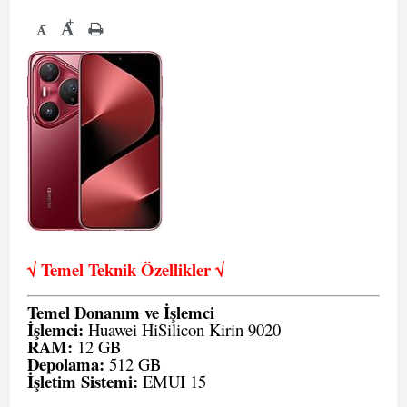
+
-
√ Temel Teknik Öze
llikler √
Temel Donanım ve İşlemci
İşlemci:
Huawei HiSilicon Kirin 9020
RAM:
12 GB
Depolama:
512 GB
İşletim Sistemi:
EMUI 15