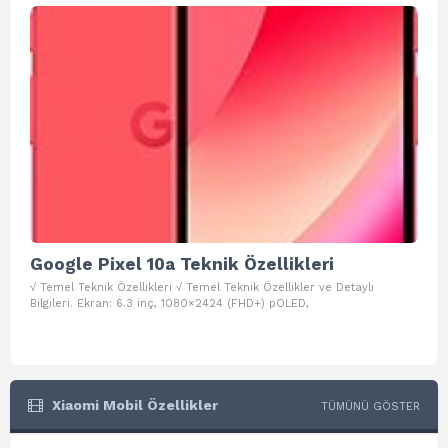
Google Pixel 10a Teknik Özellikleri
Go
√ Temel Teknik Özellikleri √ Temel Teknik Özellikler ve Detaylı
√ Te
Bilgileri. Ekran: 6.3 inç, 1080×2424 (FHD+) pOLED,
ve D
Xiaomi Mobil Özellikler
TÜMÜNÜ GÖSTER