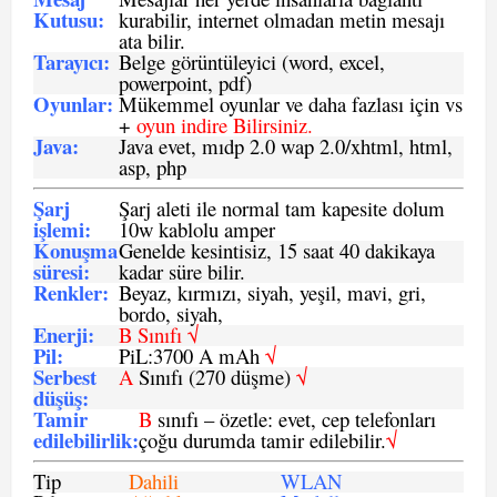
Kutusu:
kurabilir, internet olmadan metin mesajı
ata bilir.
Tarayıcı
:
Belge görüntüleyici (word, excel,
powerpoint, pdf)
Oyunlar
:
Mükemmel oyunlar ve daha fazlası için vs
+
oyun indire Bilirsiniz.
Java
:
Java evet, mıdp 2.0 wap 2.0/xhtml, html,
asp, php
Şarj
Şarj aleti ile normal tam kapesite dolum
işlemi
:
10w kablolu amper
Konuşma
Genelde kesintisiz, 15 saat 40 dakikaya
süresi
:
kadar süre bilir.
Renkler:
Beyaz, kırmızı, siyah, yeşil, mavi, gri,
bordo, siyah,
Enerji
:
B Sınıfı √
Pil
:
PiL:3700 A mAh
√
Serbest
A
Sınıfı (270 düşme)
√
düşüş
:
Tamir
B
sınıfı – özetle: evet, cep telefonları
edilebilirlik
:
çoğu durumda tamir edilebilir.
√
Tip
Dahili
WLAN