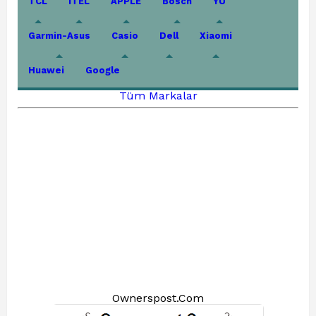
TCL
iTEL
APPLE
Bosch
YU
Garmin-Asus
Casio
Dell
Xiaomi
Huawei
Google
Tüm Markalar
Ownerspost.Com