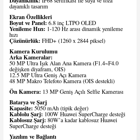
Dayanıklılık:
IP68 sertifikası ile suya ve toza
dayanıklı tasarım
Ekran Özellikleri
Boyut ve Panel:
6.8 inç LTPO OLED
Yenileme Hızı:
1-120 Hz arası dinamik yenileme
hızı
Çözünürlük:
FHD+ (1260 x 2844 piksel)
Kamera Kurulumu
Arka Kameralar:
50 MP Ultra Işık Alan Ana Kamera (F1.4~F4.0
değişken diyafram, OIS)
12.5 MP Ultra Geniş Açı Kamera
48 MP Makro Telefoto Kamera (OIS destekli)
Ön Kamera:
13 MP Geniş Açılı Selfie Kamerası
Batarya ve Şarj
Kapasite:
5050 mAh (tipik değer)
Kablolu Şarj:
100W Huawei SuperCharge desteği
Kablosuz Şarj:
80W’a kadar kablosuz Huawei
SuperCharge desteği
Yazılım ve Bağlantı