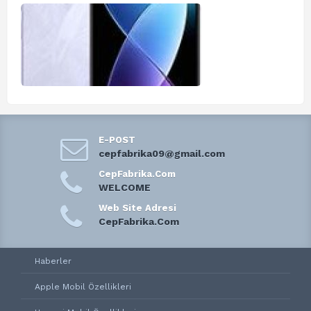
E-POST
cepfabrika09@gmail.com
CepFabrika.Com
WELCOME
Web Site Adresi
CepFabrika.Com
Haberler
Apple Mobil Özellikleri