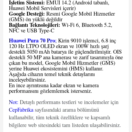
İşletim Sistemi:
EMUI 14.2 (Android tabanlı,
Huawei Mobil Servisleri içerir)
Google Desteği:
Resmi Google Mobil Hizmetler
(GMS) ön yüklü değildir
Bağlantı Teknolojileri:
Wi-Fi 6, Bluetooth 5.2,
NFC ve USB Type-C
Huawei Pura 70 Pro
; Kirin 9010 işlemci, 6.8 inç
120 Hz LTPO OLED ekran ve 100W hızlı şarj
destekli 5050 mAh batarya ile güçlendirilmiştir. OIS
destekli 50 MP ana kamerası ve zarif tasarımıyla öne
çıkan bu model, Google Mobil Hizmetler (GMS)
yerine Huawei ekosistemini (HMS) kullanır.
Aşağıda cihazın temel teknik detaylarını
inceleyebilirsiniz.
En ince ayrıntısına kadar ekran ve kamera
performansını gözlemlemek isterseniz.
Not
:
Detaylı performans testleri ve incelemeler için
CepFabrika
sayfasındaki arama bölümünü
kullanabilir, tüm teknik özelliklere ve kapsamlı
bilgilere web sitesindeki tam listeden ulaşabilirsiniz.