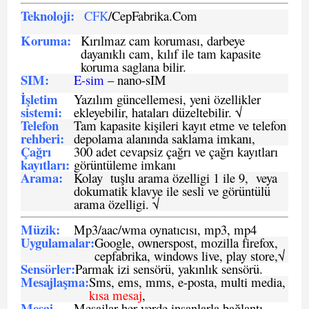
Teknoloji:
CFK
/CepFabrika.Com
Koruma:
Kırılmaz cam koruması, darbeye
dayanıklı cam, kılıf ile tam kapasite
koruma saglana bilir.
SIM
:
E-sim
– nano-sIM
İşletim
Yazılım güncellemesi, yeni özellikler
sistemi
:
ekleyebilir, hataları düzeltebilir. √
Telefon
Tam kapasite kişileri kayıt etme ve telefon
rehberi
:
depolama alanında saklama imkanı,
Çağrı
300 adet cevapsiz çağrı ve çağrı kayıtları
kayıtları
:
görüntüleme imkanı
Arama:
Kolay tuşlu arama özelligi 1 ile 9, veya
dokumatik klavye ile sesli ve görüntülü
arama özelligi. √
Müzik:
Mp3/aac/wma oynatıcısı, mp3, mp4
Uygulamalar:
Google, ownerspost, mozilla firefox,
cepfabrika, windows live, play store,√
Sensö
rler
:
Parmak izi sensörü, yakınlık sensörü.
Mesajlaşma
:
Sms, ems, mms, e-posta, multi media,
kısa mesaj
,
Mesaj
Mesajlar her yerde insanlarla bağlantı