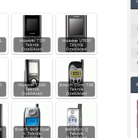
L
Huawei T211
Huawei U1100
Teknik
Teknik
Özellikleri
Özellikleri
0
Huawei T330
Bosch Com 738
Teknik
Teknik
Özellikleri
Özellikleri
8
Bosch 909 Dual
Benefon Q
S Teknik
Teknik
Özellikleri
Özellikleri