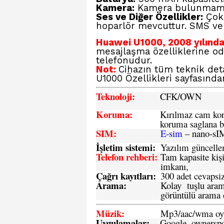
Kamera:
Kamera bulunmama
Ses ve Diğer Özellikler:
Çok 
hoparlör mevcuttur. SMS ve
Huawei U1000, 2008 yılında
mesajlaşma özelliklerine oda
telefonudur.
Not:
Cihazın tüm teknik det
U1000 Özellikleri
sayfasından
Teknoloji:
CFK
/OWN
Koruma:
Kırılmaz cam koru
koruma saglana bi
SIM
:
E-sim
– nano-sI
İşletim sistemi
:
Yazılım güncelleme
Telefon rehberi
:
Tam kapasite kişi
imkanı,
Çağrı kayıtları
:
300 adet cevapsiz
Arama:
Kolay tuşlu arama
görüntülü arama ö
Müzik:
Mp3/aac/wma oyn
Uygulamalar:
Google, ownerspos