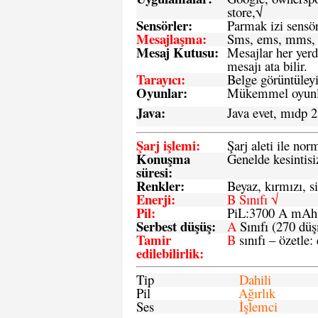
store,√
Sensö
rler
:
Parmak izi sensör
Mesajlaşma
:
Sms, ems, mms, 
Mesaj Kutusu:
Mesajlar her yerd
mesajı ata bilir.
Tarayıcı
:
Belge görüntüleyi
Oyunlar
:
Mükemmel oyunlar
Java
:
Java evet, mıdp 2
Şarj işlemi
:
Şarj aleti ile n
Konuşma
Genelde kesintisiz
süresi
:
Renkler:
Beyaz, kırmızı, si
Enerji
:
B Sınıfı √
Pil
:
PiL:3700 A mA
Serbest düşüş
:
A
Sınıfı (270 dü
Tamir
B
sınıfı – özetle:
edilebilirlik
:
Tip
Dahili
Pil
Ağırlık
Ses
İşlemci