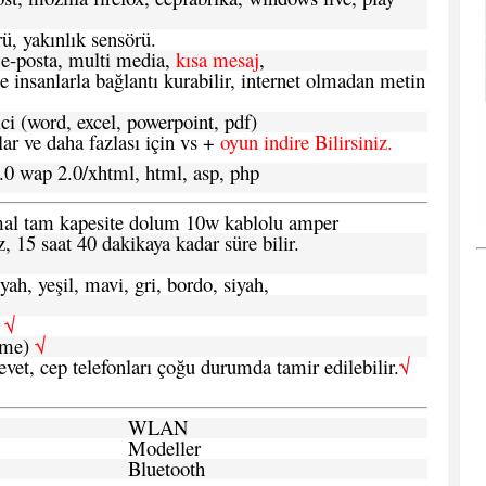
ü, yakınlık sensörü.
e-posta, multi media,
kısa mesaj
,
e insanlarla bağlantı kurabilir, internet olmadan metin
ci (word, excel, powerpoint, pdf)
 ve daha fazlası için vs +
oyun indire Bilirsiniz.
.0 wap 2.0/xhtml, html, asp, php
ormal tam kapesite dolum 10w kablolu amper
, 15 saat 40 dakikaya kadar süre bilir.
yah, yeşil, mavi, gri, bordo, siyah,
h
√
şme)
√
 evet, cep telefonları çoğu durumda tamir edilebilir.
√
WLAN
Modeller
Bluetooth