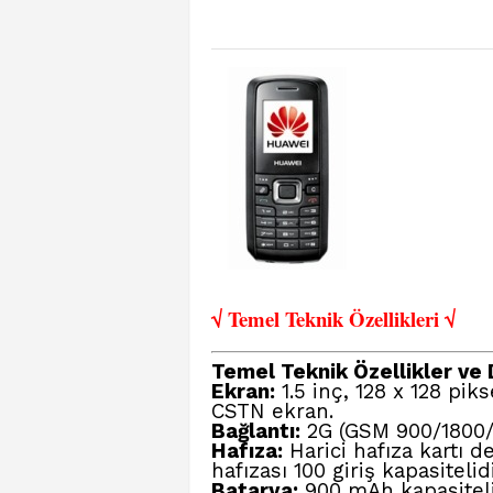
√ Temel Teknik Öze
llikleri √
Temel Teknik Özellikler ve D
Ekran:
1.5 inç, 128 x 128 pi
CSTN ekran.
Bağlantı:
2G (GSM 900/1800/1
Hafıza:
Harici hafıza kartı 
hafızası 100 giriş kapasitelidi
Batarya:
900 mAh kapasiteli 