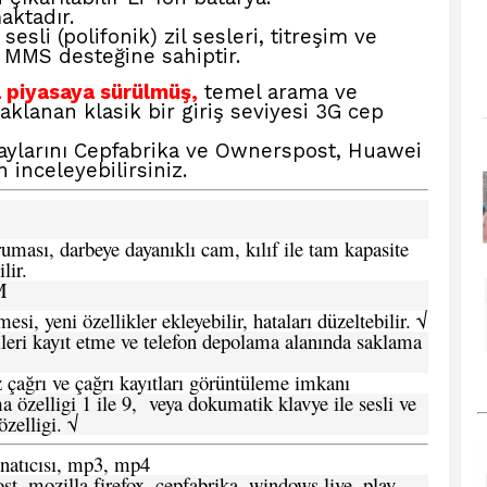
ktadır.
sesli (polifonik) zil sesleri, titreşim ve
 MMS desteğine sahiptir.
 piyasaya sürülmüş,
temel arama ve
klanan klasik bir giriş seviyesi 3G cep
aylarını
Cepfabrika ve Ownerspost, Huawei
 inceleyebilirsiniz.
ması, darbeye dayanıklı cam, kılıf ile tam kapasite
lir.
M
si, yeni özellikler ekleyebilir, hataları düzeltebilir. √
leri kayıt etme ve telefon depolama alanında saklama
 çağrı ve çağrı kayıtları görüntüleme imkanı
 özelligi 1 ile 9, veya dokumatik klavye ile sesli ve
zelligi. √
atıcısı, mp3, mp4
t, mozilla firefox, cepfabrika, windows live, play