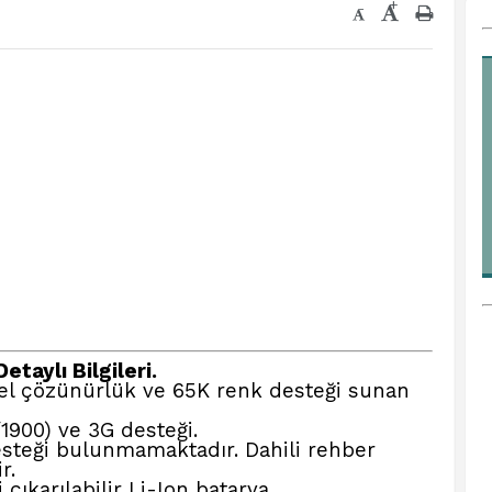
+
-
etaylı Bilgileri.
ksel çözünürlük ve 65K renk desteği sunan
900) ve 3G desteği.
desteği bulunmamaktadır. Dahili rehber
r.
çıkarılabilir Li-Ion batarya.