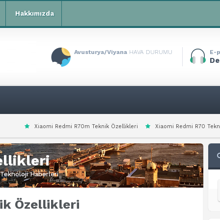
Hakkımızda
Avusturya/Viyana
HAVA DURUMU
E-p
De
 Redmi R70m Teknik Özellikleri
Xiaomi Redmi R70 Teknik Özellikleri
X
likleri
Teknoloji Haberleri
 Özellikleri