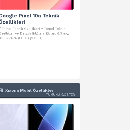
Google Pixel 10a Teknik
Google Pixel 10 Pro 
Özellikleri
Teknik Özellikleri
√ Temel Teknik Özellikleri √ Temel Teknik
√ Temel Teknik Özellikleri √ Goog
Özellikler ve Detaylı Bilgileri. Ekran: 6.3 inç,
Pro Fold Teknik Özellikleri ve Detay
1080×2424 (FHD+) pOLED,
İşlemci: Google Tensor G5
Xiaomi Mobil Özellikler
TÜMÜNÜ GÖSTER