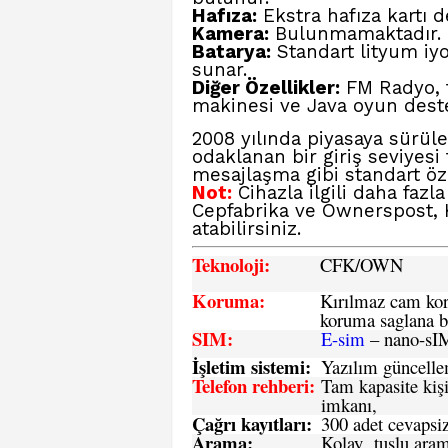
Hafıza:
Ekstra hafıza kartı d
Kamera:
Bulunmamaktadır.
Batarya:
Standart lityum iy
sunar.
Diğer Özellikler:
FM Radyo, t
makinesi ve Java oyun deste
2008 yılında piyasaya sürül
odaklanan bir giriş seviyesi
mesajlaşma gibi standart öze
Not:
Cihazla ilgili daha fazl
Cepfabrika ve Ownerspost,
atabilirsiniz.
Teknoloji:
CFK
/OWN
Koruma:
Kırılmaz cam koru
koruma saglana bi
SIM
:
E-sim
– nano-sI
İşletim sistemi
:
Yazılım güncelleme
Telefon rehberi
:
Tam kapasite kişi
imkanı,
Çağrı kayıtları
:
300 adet cevapsiz
Arama:
Kolay tuşlu arama