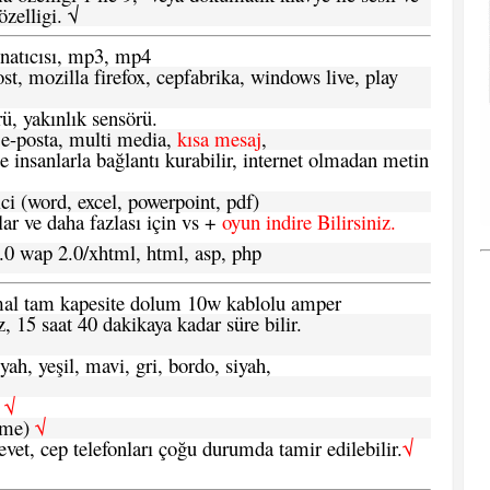
zelligi. √
atıcısı, mp3, mp4
t, mozilla firefox, cepfabrika, windows live, play
ü, yakınlık sensörü.
e-posta, multi media,
kısa mesaj
,
e insanlarla bağlantı kurabilir, internet olmadan metin
ci (word, excel, powerpoint, pdf)
 ve daha fazlası için vs +
oyun indire Bilirsiniz.
.0 wap 2.0/xhtml, html, asp, php
ormal tam kapesite dolum 10w kablolu amper
, 15 saat 40 dakikaya kadar süre bilir.
yah, yeşil, mavi, gri, bordo, siyah,
h
√
şme)
√
 evet, cep telefonları çoğu durumda tamir edilebilir.
√