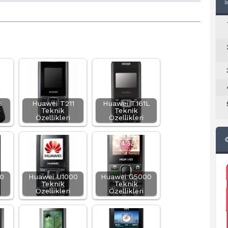
6
Huawei T211
Huawei T161L
Teknik
Teknik
Özellikleri
Özellikleri
0
Huawei U1000
Huawei G5000
Teknik
Teknik
Özellikleri
Özellikleri