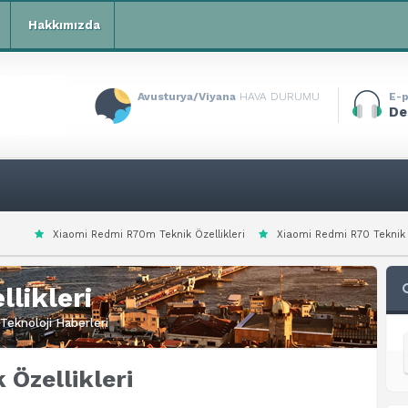
Hakkımızda
Avusturya/Viyana
HAVA DURUMU
E-p
De
mi R70m Teknik Özellikleri
Xiaomi Redmi R70 Teknik Özellikleri
Xiao
likleri
Teknoloji Haberleri
Özellikleri