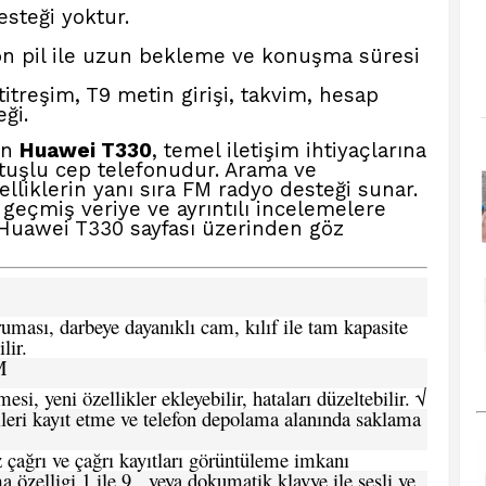
esteği yoktur.
on pil ile uzun bekleme ve konuşma süresi
itreşim, T9 metin girişi, takvim, hesap
ği.
en
Huawei T330
, temel iletişim ihtiyaçlarına
 tuşlu cep telefonudur. Arama ve
lliklerin yanı sıra FM radyo desteği sunar.
a geçmiş veriye ve ayrıntılı incelemelere
 Huawei T330
sayfası üzerinden göz
ması, darbeye dayanıklı cam, kılıf ile tam kapasite
lir.
M
si, yeni özellikler ekleyebilir, hataları düzeltebilir. √
leri kayıt etme ve telefon depolama alanında saklama
 çağrı ve çağrı kayıtları görüntüleme imkanı
 özelligi 1 ile 9, veya dokumatik klavye ile sesli ve