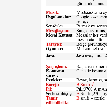
görüntülü arama ö
Müzik:
Mp3/aac/wma oyn
Uygulamalar:
Google, ownerspos
store,√
Sensö
rler
:
Parmak izi sensör
Mesajlaşma
:
Sms, ems, mms, 
Mesaj Kutusu:
Mesajlar her yerd
mesajı ata bilir.
Tarayıcı
:
Belge görüntüleyi
Oyunlar
:
Mükemmel oyunlar
Java
:
Java evet, mıdp 2
Şarj işlemi
:
Şarj aleti ile n
Konuşma
Genelde kesintisiz
süresi
:
Renkler:
Beyaz, kırmızı, si
Enerji
:
B Sınıfı √
Pil
:
PiL:3700 A mA
Serbest düşüş
:
A
Sınıfı (270 dü
Tamir
B
sınıfı – özetle:
edilebilirlik
: