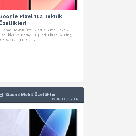
Google Pixel 10a Teknik
Google Pixel 10 Pro 
Özellikleri
Teknik Özellikleri
√ Temel Teknik Özellikleri √ Temel Teknik
√ Temel Teknik Özellikleri √ Goog
Özellikler ve Detaylı Bilgileri. Ekran: 6.3 inç,
Pro Fold Teknik Özellikleri ve Detay
1080×2424 (FHD+) pOLED,
İşlemci: Google Tensor G5
Xiaomi Mobil Özellikler
TÜMÜNÜ GÖSTER