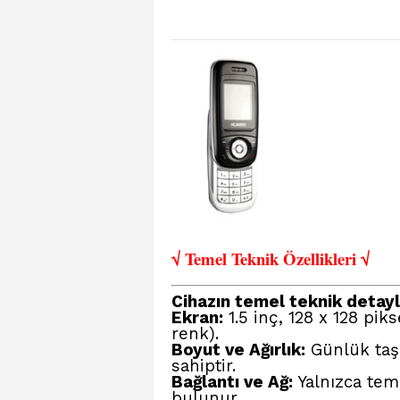
√ Temel Teknik Öze
llikleri √
Cihazın temel teknik detayla
Ekran:
1.5 inç, 128 x 128 pi
renk).
Boyut ve Ağırlık:
Günlük taşı
sahiptir.
Bağlantı ve Ağ:
Yalnızca tem
bulunur.