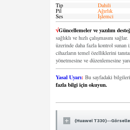
Tip
Dahili
Pil
Ağırlık
Ses
İşlemci
√
Güncellemeler ve yazılım desteğ
sağlıklı ve hızlı çalışmasını sağlar
üzerinde daha fazla kontrol sunan iz
cihazların temel özelliklerini tanıt
yönetmesine ve düzenlemesine yard
Yasal Uyarı
:
Bu sayfadaki bilgiler
fazla bilgi için okuyun
.
(Huawei T330)--Görselle