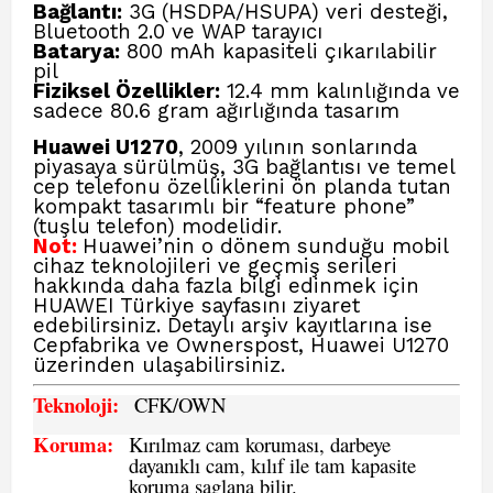
Bağlantı:
3G (HSDPA/HSUPA) veri desteği,
Bluetooth 2.0 ve WAP tarayıcı
Batarya:
800 mAh kapasiteli çıkarılabilir
pil
Fiziksel Özellikler:
12.4 mm kalınlığında ve
sadece 80.6 gram ağırlığında tasarım
Huawei U1270
, 2009 yılının sonlarında
piyasaya sürülmüş, 3G bağlantısı ve temel
cep telefonu özelliklerini ön planda tutan
kompakt tasarımlı bir “feature phone”
(tuşlu telefon) modelidir.
Not:
Huawei’nin o dönem sunduğu mobil
cihaz teknolojileri ve geçmiş serileri
hakkında daha fazla bilgi edinmek için
HUAWEI Türkiye
sayfasını ziyaret
edebilirsiniz. Detaylı arşiv kayıtlarına ise
Cepfabrika ve Ownerspost, Huawei U1270
üzerinden ulaşabilirsiniz.
Teknoloji:
CFK
/OWN
Koruma:
Kırılmaz cam koruması, darbeye
dayanıklı cam, kılıf ile tam kapasite
koruma saglana bilir.