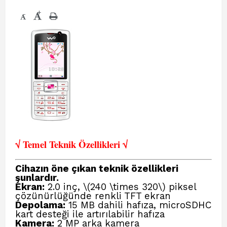
+
-
√ Temel Teknik Öze
llikleri √
Cihazın öne çıkan teknik özellikleri
şunlardır.
Ekran:
2.0 inç, \(240 \times 320\) piksel
çözünürlüğünde renkli TFT ekran
Depolama:
15 MB dahili hafıza, microSDHC
kart desteği ile artırılabilir hafıza
Kamera:
2 MP arka kamera