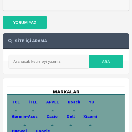
YORUM YAZ
SİTE İÇİ ARAMA
ARA
MARKALAR
TCL
iTEL
APPLE
Bosch
YU
Garmin-Asus
Casio
Dell
Xiaomi
Huawei
Google