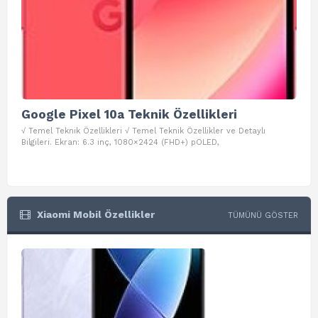
Google Pixel 10a Teknik Özellikleri
Go
√ Temel Teknik Özellikleri √ Temel Teknik Özellikler ve Detaylı
√ Te
Bilgileri. Ekran: 6.3 inç, 1080×2424 (FHD+) pOLED,
ve D
Xiaomi Mobil Özellikler
TÜMÜNÜ GÖSTER