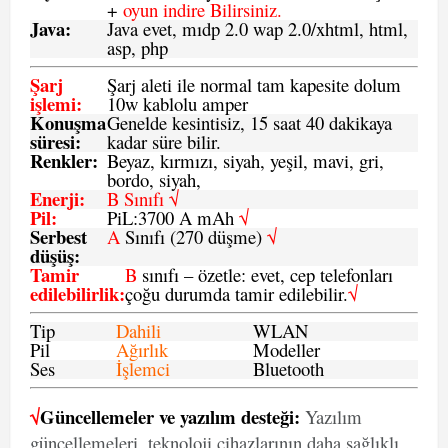
+
oyun indire Bilirsiniz.
Java
:
Java evet, mıdp 2.0 wap 2.0/xhtml, html,
asp, php
Şarj
Şarj aleti ile normal tam kapesite dolum
işlemi
:
10w kablolu amper
Konuşma
Genelde kesintisiz, 15 saat 40 dakikaya
süresi
:
kadar süre bilir.
Renkler:
Beyaz, kırmızı, siyah, yeşil, mavi, gri,
bordo, siyah,
Enerji
:
B Sınıfı √
Pil
:
PiL:3700 A mAh
√
Serbest
A
Sınıfı (270 düşme)
√
düşüş
:
Tamir
B
sınıfı – özetle: evet, cep telefonları
edilebilirlik
:
çoğu durumda tamir edilebilir.
√
Tip
Dahili
WLAN
Pil
Ağırlık
Modeller
Ses
İşlemci
Bluetooth
√
Güncellemeler ve yazılım desteği:
Yazılım
güncellemeleri, teknoloji cihazlarının daha sağlıklı