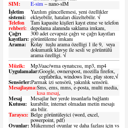
SIM
:
E-sim
– nano-sIM
İşletim
Yazılım güncellemesi, yeni özellikler
sistemi
:
ekleyebilir, hataları düzeltebilir. √
Telefon
Tam kapasite kişileri kayıt etme ve telefon
rehberi
:
depolama alanında saklama imkanı,
Çağrı
300 adet cevapsiz çağrı ve çağrı kayıtları
kayıtları
:
görüntüleme imkanı
Arama:
Kolay tuşlu arama özelligi 1 ile 9, veya
dokumatik klavye ile sesli ve görüntülü
arama özelligi. √
Müzik:
Mp3/aac/wma oynatıcısı, mp3, mp4
Uygulamalar:
Google, ownerspost, mozilla firefox,
cepfabrika, windows live, play store,√
Sensö
rler
:
Parmak izi sensörü, yakınlık sensörü.
Mesajlaşma
:
Sms, ems, mms, e-posta, multi media,
kısa mesaj
,
Mesaj
Mesajlar her yerde insanlarla bağlantı
Kutusu:
kurabilir, internet olmadan metin mesajı
ata bilir.
Tarayıcı
:
Belge görüntüleyici (word, excel,
powerpoint, pdf)
Oyunlar
:
Mükemmel oyunlar ve daha fazlası için vs