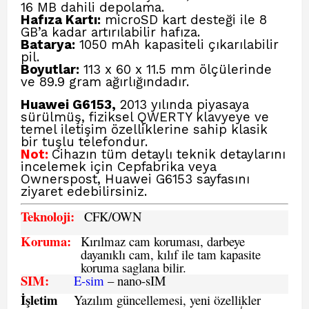
16 MB dahili depolama.
Hafıza Kartı:
microSD kart desteği ile 8
GB’a kadar artırılabilir hafıza.
Batarya:
1050 mAh kapasiteli çıkarılabilir
pil.
Boyutlar:
113 x 60 x 11.5 mm ölçülerinde
ve 89.9 gram ağırlığındadır.
Huawei G6153,
2013 yılında piyasaya
sürülmüş, fiziksel QWERTY klavyeye ve
temel iletişim özelliklerine sahip klasik
bir tuşlu telefondur.
Not:
Cihazın tüm detaylı teknik detaylarını
incelemek için
Cepfabrika veya
Ownerspost, Huawei G6153
sayfasını
ziyaret edebilirsiniz.
Teknoloji:
CFK
/OWN
Koruma:
Kırılmaz cam koruması, darbeye
dayanıklı cam, kılıf ile tam kapasite
koruma saglana bilir.
SIM
:
E-sim
– nano-sIM
İşletim
Yazılım güncellemesi, yeni özellikler