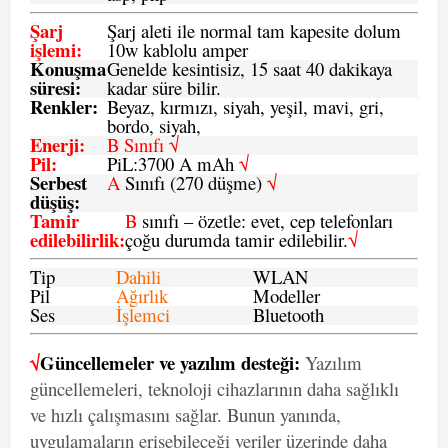
Şarj
Şarj aleti ile normal tam kapesite dolum
işlemi
:
10w kablolu amper
Konuşma
Genelde kesintisiz, 15 saat 40 dakikaya
süresi
:
kadar süre bilir.
Renkler:
Beyaz, kırmızı, siyah, yeşil, mavi, gri,
bordo, siyah,
Enerji
:
B Sınıfı √
Pil
:
PiL:3700 A mAh
√
Serbest
A
Sınıfı (270 düşme)
√
düşüş
:
Tamir
B
sınıfı – özetle: evet, cep telefonları
edilebilirlik
:
çoğu durumda tamir edilebilir.
√
Tip
Dahili
WLAN
Pil
Ağırlık
Modeller
Ses
İşlemci
Bluetooth
√
Güncellemeler ve yazılım desteği:
Yazılım
güncellemeleri, teknoloji cihazlarının daha sağlıklı
ve hızlı çalışmasını sağlar. Bunun yanında,
uygulamaların erişebileceği veriler üzerinde daha