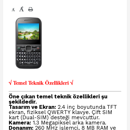
+
-
√ Temel Teknik Öze
llikleri √
Öne çıkan temel teknik özellikleri şu
şekildedir.
Tasarım ve Ekran:
2.4 inç boyutunda TFT
ekran, fiziksel QWERTY klavye. Çift SIM
kart (Dual-SIM) desteği mevcuttur.
Kamera:
1.3 Megapiksel arka kamera.
Donanım:
260 MHz işlemci, 8 MB RAM ve