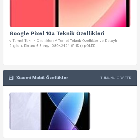
Google Pixel 10a Teknik Özellikleri
Go
√ Temel Teknik Özellikleri √ Temel Teknik Özellikler ve Detaylı
√ Te
Bilgileri. Ekran: 6.3 inç, 1080×2424 (FHD+) pOLED,
ve D
Xiaomi Mobil Özellikler
TÜMÜNÜ GÖSTER