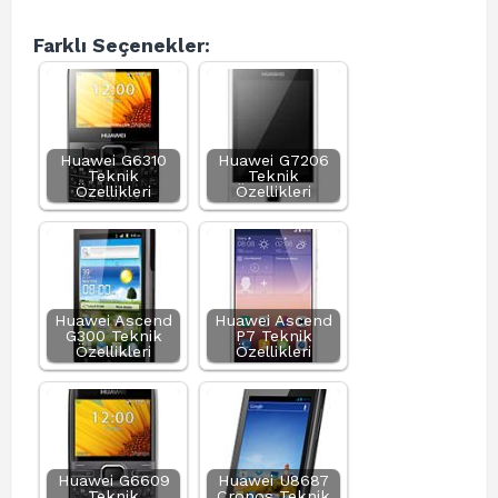
Farklı Seçenekler:
Huawei G6310
Huawei G7206
Teknik
Teknik
Özellikleri
Özellikleri
Huawei Ascend
Huawei Ascend
G300 Teknik
P7 Teknik
Özellikleri
Özellikleri
Huawei G6609
Huawei U8687
Teknik
Cronos Teknik