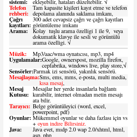
sistemi
:
ekleyebilir, hataları düzeltebilir. √
Telefon
Tam kapasite kişileri kayıt etme ve telefon
rehberi
:
depolama alanında saklama imkanı,
Çağrı
300 adet cevapsiz çağrı ve çağrı kayıtları
kayıtları
:
görüntüleme imkanı
Arama:
Kolay tuşlu arama özelligi 1 ile 9, veya
dokumatik klavye ile sesli ve görüntülü
arama özelligi. √
Müzik:
Mp3/aac/wma oynatıcısı, mp3, mp4
Uygulamalar:
Google, ownerspost, mozilla firefox,
cepfabrika, windows live, play store,√
Sensö
rler
:
Parmak izi sensörü, yakınlık sensörü.
Mesajlaşma
:
Sms, ems, mms, e-posta, multi media,
kısa mesaj
,
Mesaj
Mesajlar her yerde insanlarla bağlantı
Kutusu:
kurabilir, internet olmadan metin mesajı
ata bilir.
Tarayıcı
:
Belge görüntüleyici (word, excel,
powerpoint, pdf)
Oyunlar
:
Mükemmel oyunlar ve daha fazlası için vs
+
oyun indire Bilirsiniz.
Java
:
Java evet, mıdp 2.0 wap 2.0/xhtml, html,
asp, php