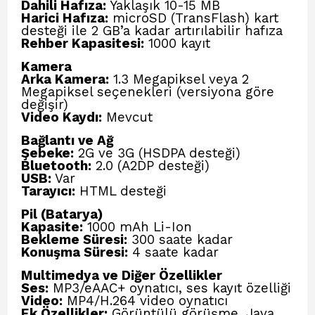
Dahili Hafıza:
Yaklaşık 10-15 MB
Harici Hafıza:
microSD (TransFlash) kart
desteği ile 2 GB’a kadar artırılabilir hafıza
Rehber Kapasitesi:
1000 kayıt
Kamera
Arka Kamera:
1.3 Megapiksel veya 2
Megapiksel seçenekleri (versiyona göre
değişir)
Video Kaydı:
Mevcut
Bağlantı ve Ağ
Şebeke:
2G ve 3G (HSDPA desteği)
Bluetooth:
2.0 (A2DP desteği)
USB:
Var
Tarayıcı:
HTML desteği
Pil (Batarya)
Kapasite:
1000 mAh Li-Ion
Bekleme Süresi:
300 saate kadar
Konuşma Süresi:
4 saate kadar
Multimedya ve Diğer Özellikler
Ses:
MP3/eAAC+ oynatıcı, ses kayıt özelliği
Video:
MP4/H.264 video oynatıcı
Ek Özellikler:
Görüntülü görüşme, Java