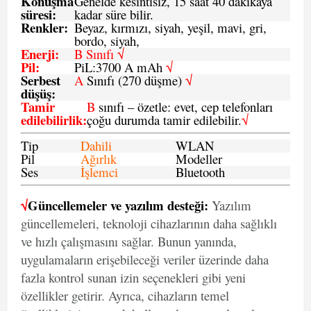
Konuşma
Genelde kesintisiz, 15 saat 40 dakikaya
süresi
:
kadar süre bilir.
Renkler:
Beyaz, kırmızı, siyah, yeşil, mavi, gri,
bordo, siyah,
Enerji
:
B Sınıfı √
Pil
:
PiL:3700 A mAh
√
Serbest
A
Sınıfı (270 düşme)
√
düşüş
:
Tamir
B
sınıfı – özetle: evet, cep telefonları
edilebilirlik
:
çoğu durumda tamir edilebilir.
√
Tip
Dahili
WLAN
Pil
Ağırlık
Modeller
Ses
İşlemci
Bluetooth
√
Güncellemeler ve yazılım desteği:
Yazılım
güncellemeleri, teknoloji cihazlarının daha sağlıklı
ve hızlı çalışmasını sağlar. Bunun yanında,
uygulamaların erişebileceği veriler üzerinde daha
fazla kontrol sunan izin seçenekleri gibi yeni
özellikler getirir. Ayrıca, cihazların temel