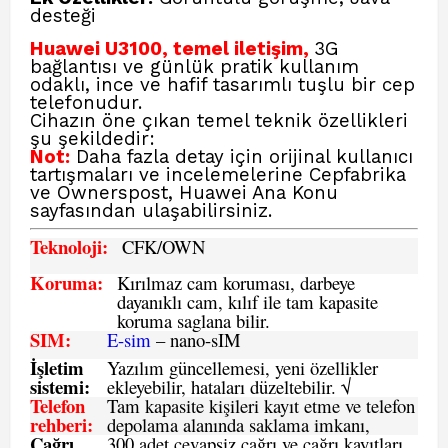
desteği
Huawei U3100, temel iletişim,
3G
bağlantısı ve günlük pratik kullanım
odaklı, ince ve hafif tasarımlı tuşlu bir cep
telefonudur.
Cihazın öne çıkan temel teknik özellikleri
şu şekildedir:
Not:
Daha fazla detay için orijinal kullanıcı
tartışmaları ve incelemelerine
Cepfabrika
ve Ownerspost, Huawei Ana Konu
sayfasından ulaşabilirsiniz.
Teknoloji:
CFK
/OWN
Koruma:
Kırılmaz cam koruması, darbeye
dayanıklı cam, kılıf ile tam kapasite
koruma saglana bilir.
SIM
:
E-sim
– nano-sIM
İşletim
Yazılım güncellemesi, yeni özellikler
sistemi
:
ekleyebilir, hataları düzeltebilir. √
Telefon
Tam kapasite kişileri kayıt etme ve telefon
rehberi
:
depolama alanında saklama imkanı,
Çağrı
300 adet cevapsiz çağrı ve çağrı kayıtları