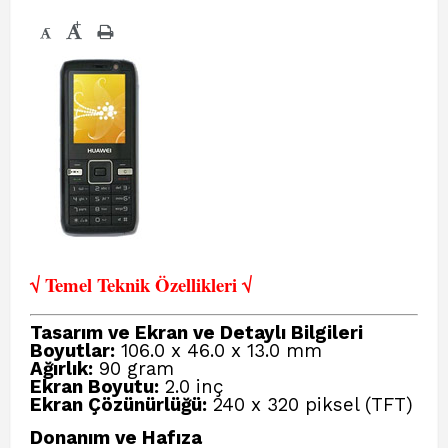
+
-
√ Temel Teknik Öze
llikleri √
Tasarım ve Ekran ve Detaylı Bilgileri
Boyutlar:
106.0 x 46.0 x 13.0 mm
Ağırlık:
90 gram
Ekran Boyutu:
2.0 inç
Ekran Çözünürlüğü:
240 x 320 piksel (TFT)
Donanım ve Hafıza