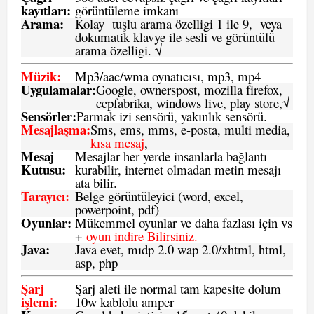
kayıtları
:
görüntüleme imkanı
Arama:
Kolay tuşlu arama özelligi 1 ile 9, veya
dokumatik klavye ile sesli ve görüntülü
arama özelligi. √
Müzik:
Mp3/aac/wma oynatıcısı, mp3, mp4
Uygulamalar:
Google, ownerspost, mozilla firefox,
cepfabrika, windows live, play store,√
Sensö
rler
:
Parmak izi sensörü, yakınlık sensörü.
Mesajlaşma
:
Sms, ems, mms, e-posta, multi media,
kısa mesaj
,
Mesaj
Mesajlar her yerde insanlarla bağlantı
Kutusu:
kurabilir, internet olmadan metin mesajı
ata bilir.
Tarayıcı
:
Belge görüntüleyici (word, excel,
powerpoint, pdf)
Oyunlar
:
Mükemmel oyunlar ve daha fazlası için vs
+
oyun indire Bilirsiniz.
Java
:
Java evet, mıdp 2.0 wap 2.0/xhtml, html,
asp, php
Şarj
Şarj aleti ile normal tam kapesite dolum
işlemi
:
10w kablolu amper