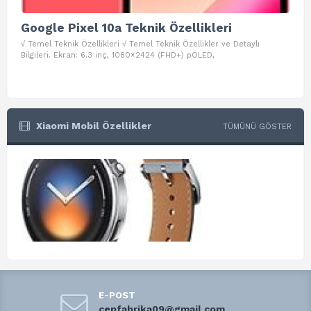
Google Pixel 10a Teknik Özellikleri
Go
√ Temel Teknik Özellikleri √ Temel Teknik Özellikler ve Detaylı
√ Te
Bilgileri. Ekran: 6.3 inç, 1080×2424 (FHD+) pOLED,
ve D
Xiaomi Mobil Özellikler
TÜMÜNÜ GÖSTER
E-POST
cepfabrika09@gmail.com