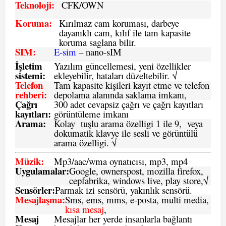
Teknoloji:
CFK
/OWN
Koruma:
Kırılmaz cam koruması, darbeye
dayanıklı cam, kılıf ile tam kapasite
koruma saglana bilir.
SIM
:
E-sim
– nano-sIM
İşletim
Yazılım güncellemesi, yeni özellikler
sistemi
:
ekleyebilir, hataları düzeltebilir. √
Telefon
Tam kapasite kişileri kayıt etme ve telefon
rehberi
:
depolama alanında saklama imkanı,
Çağrı
300 adet cevapsiz çağrı ve çağrı kayıtları
kayıtları
:
görüntüleme imkanı
Arama:
Kolay tuşlu arama özelligi 1 ile 9, veya
dokumatik klavye ile sesli ve görüntülü
arama özelligi. √
Müzik:
Mp3/aac/wma oynatıcısı, mp3, mp4
Uygulamalar:
Google, ownerspost, mozilla firefox,
cepfabrika, windows live, play store,√
Sensö
rler
:
Parmak izi sensörü, yakınlık sensörü.
Mesajlaşma
:
Sms, ems, mms, e-posta, multi media,
kısa mesaj
,
Mesaj
Mesajlar her yerde insanlarla bağlantı