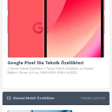
Google Pixel 10a Teknik Özellikleri
Go
√ Temel Teknik Özellikleri √ Temel Teknik Özellikler ve Detaylı
√ Te
Bilgileri. Ekran: 6.3 inç, 1080×2424 (FHD+) pOLED,
ve D
Xiaomi Mobil Özellikler
TÜMÜNÜ GÖSTER