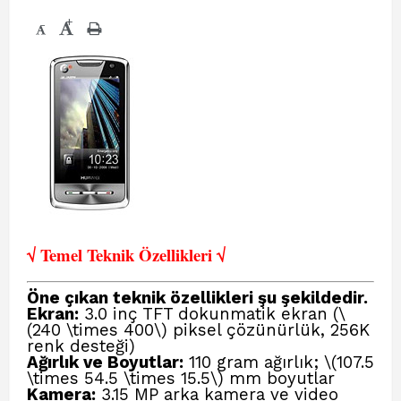
+
-
√ Temel Teknik Öze
llikleri √
Öne çıkan teknik özellikleri şu şekildedir.
Ekran:
3.0 inç TFT dokunmatik ekran (\
(240 \times 400\) piksel çözünürlük, 256K
renk desteği)
Ağırlık ve Boyutlar:
110 gram ağırlık; \(107.5
\times 54.5 \times 15.5\) mm boyutlar
Kamera:
3.15 MP arka kamera ve video