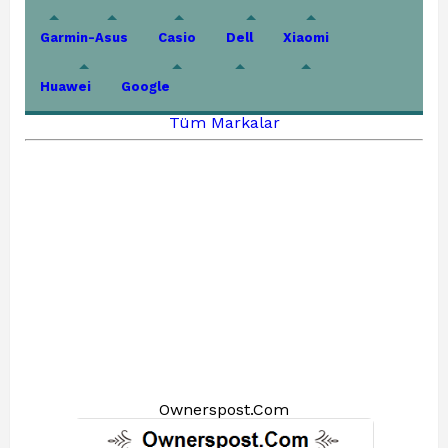
Garmin-Asus
Casio
Dell
Xiaomi
Huawei
Google
Tüm Markalar
Ownerspost.Com