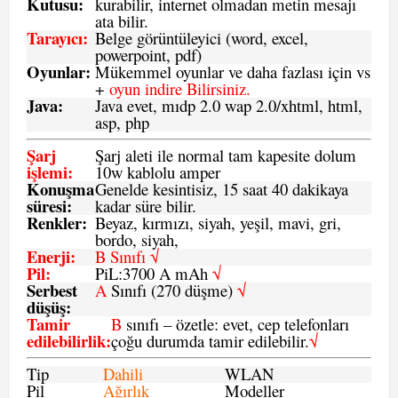
Kutusu:
kurabilir, internet olmadan metin mesajı
ata bilir.
Tarayıcı
:
Belge görüntüleyici (word, excel,
powerpoint, pdf)
Oyunlar
:
Mükemmel oyunlar ve daha fazlası için vs
+
oyun indire Bilirsiniz.
Java
:
Java evet, mıdp 2.0 wap 2.0/xhtml, html,
asp, php
Şarj
Şarj aleti ile normal tam kapesite dolum
işlemi
:
10w kablolu amper
Konuşma
Genelde kesintisiz, 15 saat 40 dakikaya
süresi
:
kadar süre bilir.
Renkler:
Beyaz, kırmızı, siyah, yeşil, mavi, gri,
bordo, siyah,
Enerji
:
B Sınıfı √
Pil
:
PiL:3700 A mAh
√
Serbest
A
Sınıfı (270 düşme)
√
düşüş
:
Tamir
B
sınıfı – özetle: evet, cep telefonları
edilebilirlik
:
çoğu durumda tamir edilebilir.
√
Tip
Dahili
WLAN
Pil
Ağırlık
Modeller