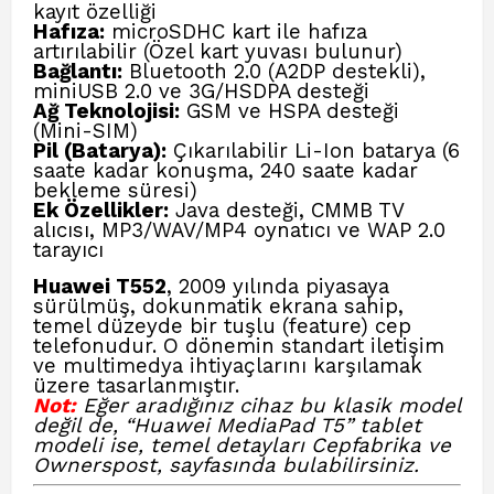
kayıt özelliği
Hafıza:
microSDHC kart ile hafıza
artırılabilir (Özel kart yuvası bulunur)
Bağlantı:
Bluetooth 2.0 (A2DP destekli),
miniUSB 2.0 ve 3G/HSDPA desteği
Ağ Teknolojisi:
GSM ve HSPA desteği
(Mini-SIM)
Pil (Batarya):
Çıkarılabilir Li-Ion batarya (6
saate kadar konuşma, 240 saate kadar
bekleme süresi)
Ek Özellikler:
Java desteği, CMMB TV
alıcısı, MP3/WAV/MP4 oynatıcı ve WAP 2.0
tarayıcı
Huawei T552
, 2009 yılında piyasaya
sürülmüş, dokunmatik ekrana sahip,
temel düzeyde bir tuşlu (feature) cep
telefonudur. O dönemin standart iletişim
ve multimedya ihtiyaçlarını karşılamak
üzere tasarlanmıştır.
Not:
Eğer aradığınız cihaz bu klasik model
değil de, “Huawei MediaPad T5” tablet
modeli ise, temel detayları
Cepfabrika ve
Ownerspost,
sayfasında bulabilirsiniz.