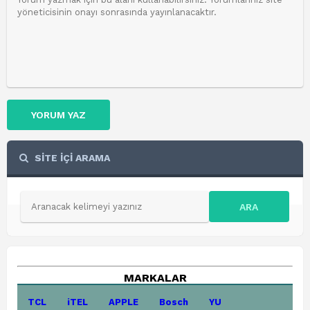
YORUM YAZ
SİTE İÇİ ARAMA
ARA
MARKALAR
TCL
iTEL
APPLE
Bosch
YU