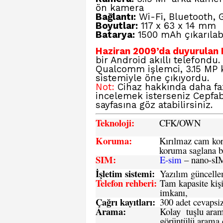
ön kamera
Bağlantı:
Wi-Fi, Bluetooth, 
Boyutlar:
117 x 63 x 14 mm
Batarya:
1500 mAh çıkarılabi
Haziran 2009’da duyurulan
bir Android akıllı telefond
Qualcomm işlemci, 3.15 MP k
sistemiyle öne çıkıyordu.
Not:
Cihaz hakkında daha faz
incelemek isterseniz
Cepfa
sayfasına göz atabilirsiniz.
Teknoloji:
CFK
/OWN
Koruma:
Kırılmaz cam koru
koruma saglana bi
SIM
:
E-sim
– nano-sI
İşletim sistemi
:
Yazılım güncelleme
Telefon rehberi
:
Tam kapasite kişi
imkanı,
Çağrı kayıtları
:
300 adet cevapsiz
Arama:
Kolay tuşlu arama
görüntülü arama ö