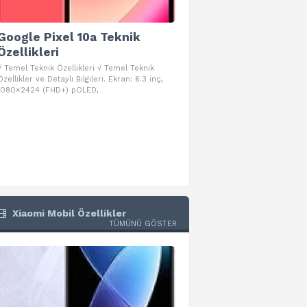
Google Pixel 10a Teknik
Google Pixel 10 Pro 
Özellikleri
Teknik Özellikleri
√ Temel Teknik Özellikleri √ Temel Teknik
√ Temel Teknik Özellikleri √ Goog
Özellikler ve Detaylı Bilgileri. Ekran: 6.3 inç,
Pro Fold Teknik Özellikleri ve Detay
1080×2424 (FHD+) pOLED,
İşlemci: Google Tensor G5
Xiaomi Mobil Özellikler
TÜMÜNÜ GÖSTER