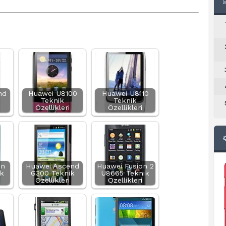
nd
Huawei U8100
Huawei U8110
Teknik
Teknik
Özellikleri
Özellikleri
on
Huawei Ascend
Huawei Fusion 2
k
G300 Teknik
U8665 Teknik
Özellikleri
Özellikleri