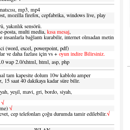
atıcısı, mp3, mp4
t, mozilla firefox, cepfabrika, windows live, play
ü, yakınlık sensörü.
e-posta, multi media,
kısa mesaj
,
e insanlarla bağlantı kurabilir, internet olmadan metin
ci (word, excel, powerpoint, pdf)
 ve daha fazlası için vs +
oyun indire Bilirsiniz.
.0 wap 2.0/xhtml, html, asp, php
ormal tam kapesite dolum 10w kablolu amper
, 15 saat 40 dakikaya kadar süre bilir.
yah, yeşil, mavi, gri, bordo, siyah,
h
√
şme)
√
 evet, cep telefonları çoğu durumda tamir edilebilir.
√
WLAN