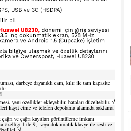
GPS, USB ve 3G (HSDPA)
lir pil
 Huawei U8230,
dönemi için giriş seviyesi
u. 3.5 inç dokunmatik ekran, 528 MHz
amera ve Android 1.5 (Cupcake) işletim
la bilgiye ulaşmak ve özellik detaylarını
brika ve Ownerspost, Huawei U8230
ması, darbeye dayanıklı cam, kılıf ile tam kapasite
lir.
M
si, yeni özellikler ekleyebilir, hataları düzeltebilir. √
leri kayıt etme ve telefon depolama alanında saklama
 çağrı ve çağrı kayıtları görüntüleme imkanı
 özelligi 1 ile 9, veya dokumatik klavye ile sesli ve
zelligi. √