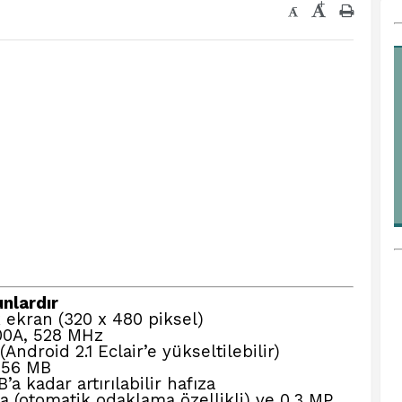
+
-
unlardır
 ekran (320 x 480 piksel)
A, 528 MHz
Android 2.1 Eclair’e yükseltilebilir)
256 MB
a kadar artırılabilir hafıza
 (otomatik odaklama özellikli) ve 0.3 MP