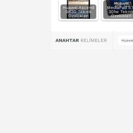
Huawei
Huawei Ascend
MediaPad S7
G630 Teknik
301w Tekni
Özellikleri
Özellikleri
ANAHTAR
KELİMELER
Huawei