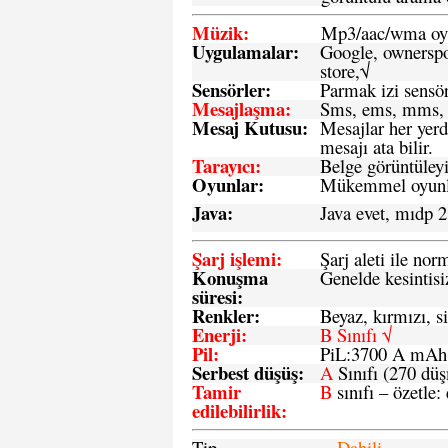
Müzik:
Mp3/aac/wma oyn
Uygulamalar:
Google, ownerspos
store,√
Sensö
rler
:
Parmak izi sensör
Mesajlaşma
:
Sms, ems, mms, 
Mesaj Kutusu:
Mesajlar her yerd
mesajı ata bilir.
Tarayıcı
:
Belge görüntüleyi
Oyunlar
:
Mükemmel oyunlar
Java
:
Java evet, mıdp 2
Şarj işlemi
:
Şarj aleti ile n
Konuşma
Genelde kesintisiz
süresi
:
Renkler:
Beyaz, kırmızı, si
Enerji
:
B Sınıfı √
Pil
:
PiL:3700 A mA
Serbest düşüş
:
A
Sınıfı (270 dü
Tamir
B
sınıfı – özetle:
edilebilirlik
:
Tip
Dahili