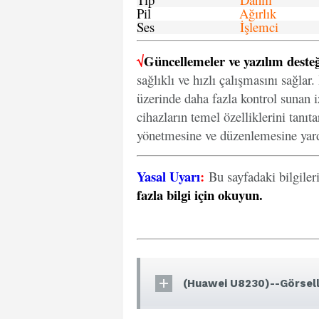
Pil
Ağırlık
Ses
İşlemci
√
Güncellemeler ve yazılım desteğ
sağlıklı ve hızlı çalışmasını sağlar
üzerinde daha fazla kontrol sunan iz
cihazların temel özelliklerini tanıt
yönetmesine ve düzenlemesine yard
Yasal Uyarı
:
Bu sayfadaki bilgiler
fazla bilgi için okuyun
.
(Huawei U8230)--Görsell