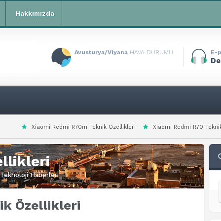
Hakkımızda
Avusturya/Viyana
HAVA DURUMU
E-p
De
edmi R70m Teknik Özellikleri
Xiaomi Redmi R70 Teknik Özellikleri
Xi
likleri
Teknoloji Haberleri
k Özellikleri