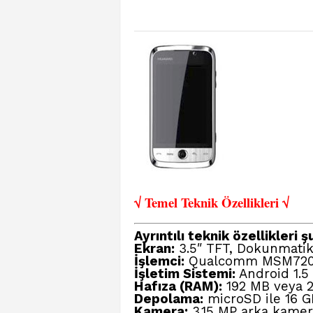
√ Temel Teknik Öze
llikleri √
Ayrıntılı teknik özellikleri ş
Ekran:
3.5″ TFT, Dokunmatik
İşlemci:
Qualcomm MSM7200
İşletim Sistemi:
Android 1.5 (
Hafıza (RAM):
192 MB veya 
Depolama:
microSD ile 16 GB’
Kamera:
3.15 MP arka kamera