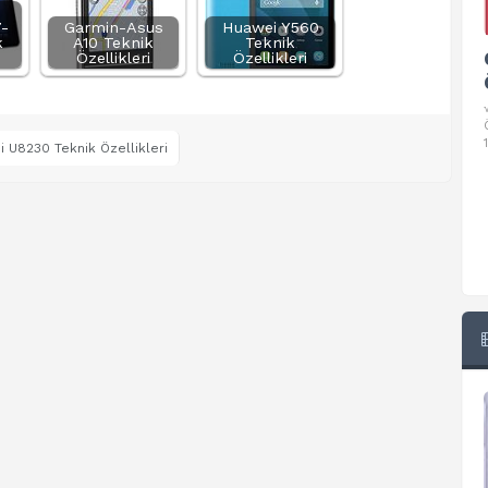
-
Garmin-Asus
Huawei Y560
k
A10 Teknik
Teknik
Google Pixel 10 Pro Teknik
Özellikleri
Özellikleri
Özellikleri
√ Temel Teknik Özellikleri √ Temel Teknik
Özellikler ve Detaylı Bilgileri. Ekran: 6.3 inç,
1280 x 2856 piksel, 120 Hz LTPO
 U8230 Teknik Özellikleri