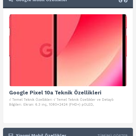
Google Pixel 10a Teknik Özellikleri
Go
√ Temel Teknik Özellikleri √ Temel Teknik Özellikler ve Detaylı
√ Te
Bilgileri. Ekran: 6.3 inç, 1080×2424 (FHD+) pOLED,
ve D
Xiaomi Mobil Özellikler
TÜMÜNÜ GÖSTER