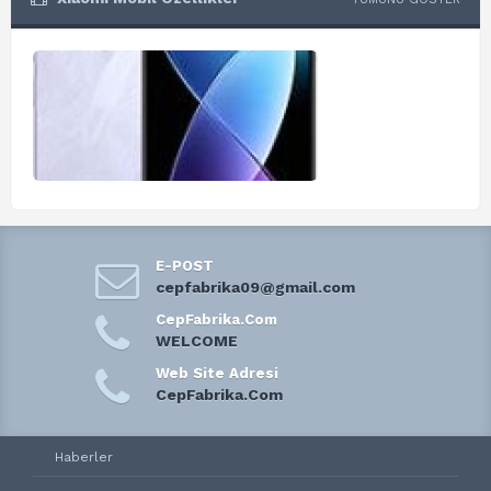
E-POST
cepfabrika09@gmail.com
CepFabrika.Com
WELCOME
Web Site Adresi
CepFabrika.Com
Haberler