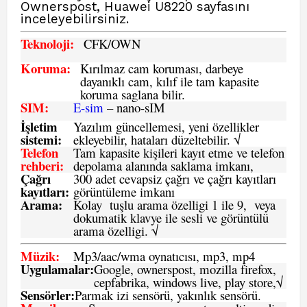
Ownerspost, Huawei U8220
sayfasını
inceleyebilirsiniz.
Teknoloji:
CFK
/OWN
Koruma:
Kırılmaz cam koruması, darbeye
dayanıklı cam, kılıf ile tam kapasite
koruma saglana bilir.
SIM
:
E-sim
– nano-sIM
İşletim
Yazılım güncellemesi, yeni özellikler
sistemi
:
ekleyebilir, hataları düzeltebilir. √
Telefon
Tam kapasite kişileri kayıt etme ve telefon
rehberi
:
depolama alanında saklama imkanı,
Çağrı
300 adet cevapsiz çağrı ve çağrı kayıtları
kayıtları
:
görüntüleme imkanı
Arama:
Kolay tuşlu arama özelligi 1 ile 9, veya
dokumatik klavye ile sesli ve görüntülü
arama özelligi. √
Müzik:
Mp3/aac/wma oynatıcısı, mp3, mp4
Uygulamalar:
Google, ownerspost, mozilla firefox,
cepfabrika, windows live, play store,√
Sensö
rler
:
Parmak izi sensörü, yakınlık sensörü.