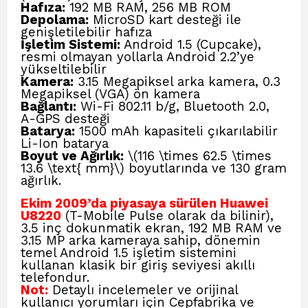
Hafıza:
192 MB RAM, 256 MB ROM
Depolama:
MicroSD kart desteği ile
genişletilebilir hafıza
İşletim Sistemi:
Android 1.5 (Cupcake),
resmi olmayan yollarla Android 2.2’ye
yükseltilebilir
Kamera:
3.15 Megapiksel arka kamera, 0.3
Megapiksel (VGA) ön kamera
Bağlantı:
Wi-Fi 802.11 b/g, Bluetooth 2.0,
A-GPS desteği
Batarya:
1500 mAh kapasiteli çıkarılabilir
Li-Ion batarya
Boyut ve Ağırlık:
\(116 \times 62.5 \times
13.6 \text{ mm}\) boyutlarında ve 130 gram
ağırlık.
Ekim 2009’da piyasaya sürülen Huawei
U8220
(T-Mobile Pulse olarak da bilinir),
3.5 inç dokunmatik ekran, 192 MB RAM ve
3.15 MP arka kameraya sahip, dönemin
temel Android 1.5 işletim sistemini
kullanan klasik bir giriş seviyesi akıllı
telefondur.
Not:
Detaylı incelemeler ve orijinal
kullanıcı yorumları için
Cepfabrika ve