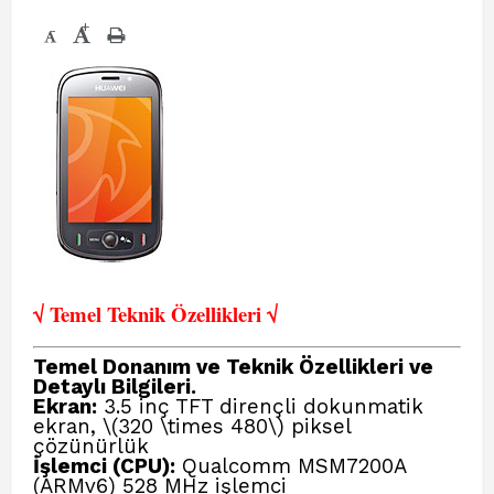
+
-
√ Temel Teknik Öze
llikleri √
Temel Donanım ve Teknik Özellikleri ve
Detaylı Bilgileri.
Ekran:
3.5 inç TFT dirençli dokunmatik
ekran, \(320 \times 480\) piksel
çözünürlük
İşlemci (CPU):
Qualcomm MSM7200A
(ARMv6) 528 MHz işlemci