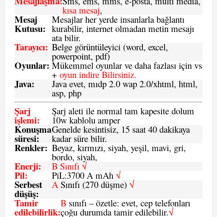
Mesajlaşma
:
Sms, ems, mms, e-posta, multi media,
kısa mesaj
,
Mesaj
Mesajlar her yerde insanlarla bağlantı
Kutusu:
kurabilir, internet olmadan metin mesajı
ata bilir.
Tarayıcı
:
Belge görüntüleyici (word, excel,
powerpoint, pdf)
Oyunlar
:
Mükemmel oyunlar ve daha fazlası için vs
+
oyun indire Bilirsiniz.
Java
:
Java evet, mıdp 2.0 wap 2.0/xhtml, html,
asp, php
Şarj
Şarj aleti ile normal tam kapesite dolum
işlemi
:
10w kablolu amper
Konuşma
Genelde kesintisiz, 15 saat 40 dakikaya
süresi
:
kadar süre bilir.
Renkler:
Beyaz, kırmızı, siyah, yeşil, mavi, gri,
bordo, siyah,
Enerji
:
B Sınıfı √
Pil
:
PiL:3700 A mAh
√
Serbest
A
Sınıfı (270 düşme)
√
düşüş
:
Tamir
B
sınıfı – özetle: evet, cep telefonları
edilebilirlik
:
çoğu durumda tamir edilebilir.
√