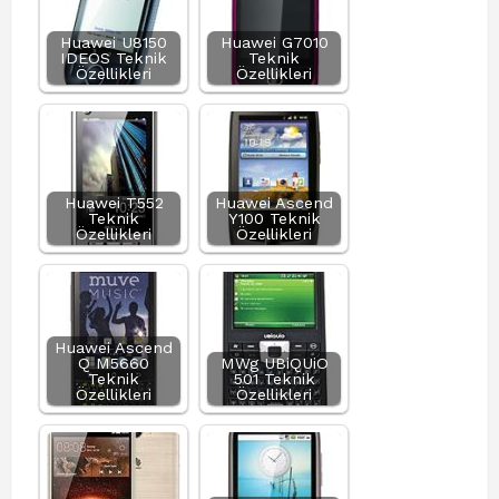
Huawei U8150
Huawei G7010
IDEOS Teknik
Teknik
Özellikleri
Özellikleri
Huawei T552
Huawei Ascend
Teknik
Y100 Teknik
Özellikleri
Özellikleri
Huawei Ascend
Q M5660
MWg UBiQUiO
Teknik
501 Teknik
Özellikleri
Özellikleri