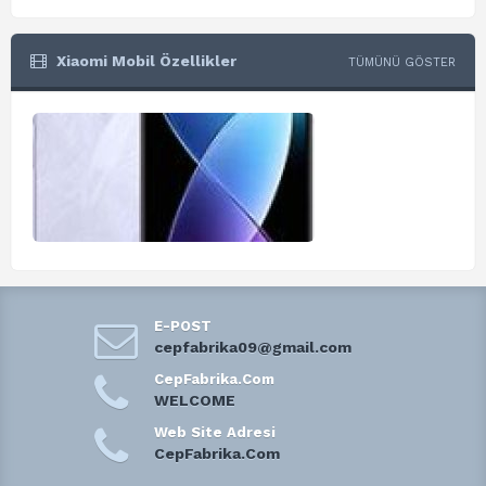
Xiaomi Mobil Özellikler
TÜMÜNÜ GÖSTER
E-POST
cepfabrika09@gmail.com
CepFabrika.Com
WELCOME
Web Site Adresi
CepFabrika.Com