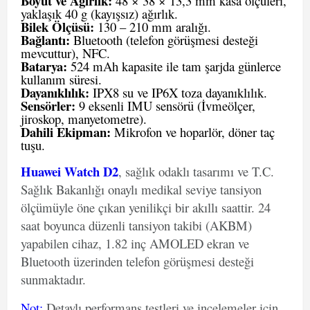
Boyut ve Ağırlık:
48 × 38 × 13,3 mm kasa ölçüleri,
yaklaşık 40 g (kayışsız) ağırlık.
Bilek Ölçüsü:
130 – 210 mm aralığı.
Bağlantı:
Bluetooth (telefon görüşmesi desteği
mevcuttur), NFC.
Batarya:
524 mAh kapasite ile tam şarjda günlerce
kullanım süresi.
Dayanıklılık:
IPX8 su ve IP6X toza dayanıklılık.
Sensörler:
9 eksenli IMU sensörü (İvmeölçer,
jiroskop, manyetometre).
Dahili Ekipman:
Mikrofon ve hoparlör, döner taç
tuşu.
Huawei Watch D2
, sağlık odaklı tasarımı ve T.C.
Sağlık Bakanlığı onaylı medikal seviye tansiyon
ölçümüyle öne çıkan yenilikçi bir akıllı saattir. 24
saat boyunca düzenli tansiyon takibi (AKBM)
yapabilen cihaz, 1.82 inç AMOLED ekran ve
Bluetooth üzerinden telefon görüşmesi desteği
sunmaktadır.
Not
:
Detaylı performans testleri ve incelemeler için