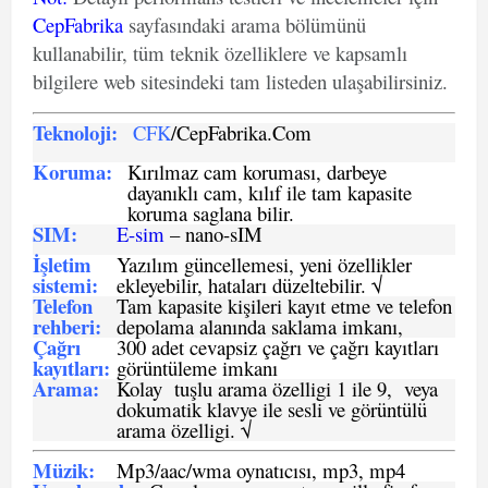
CepFabrika
sayfasındaki arama bölümünü
kullanabilir, tüm teknik özelliklere ve kapsamlı
bilgilere web sitesindeki tam listeden ulaşabilirsiniz.
Teknoloji:
CFK
/CepFabrika.Com
Koruma:
Kırılmaz cam koruması, darbeye
dayanıklı cam, kılıf ile tam kapasite
koruma saglana bilir.
SIM
:
E-sim
– nano-sIM
İşletim
Yazılım güncellemesi, yeni özellikler
sistemi
:
ekleyebilir, hataları düzeltebilir. √
Telefon
Tam kapasite kişileri kayıt etme ve telefon
rehberi
:
depolama alanında saklama imkanı,
Çağrı
300 adet cevapsiz çağrı ve çağrı kayıtları
kayıtları
:
görüntüleme imkanı
Arama:
Kolay tuşlu arama özelligi 1 ile 9, veya
dokumatik klavye ile sesli ve görüntülü
arama özelligi. √
Müzik:
Mp3/aac/wma oynatıcısı, mp3, mp4