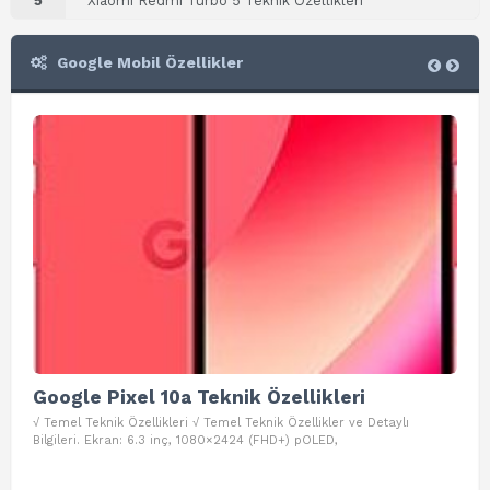
5
Xiaomi Redmi Turbo 5 Teknik Özellikleri
Google Mobil Özellikler
Google Pixel 10a Teknik Özellikleri
Go
√ Temel Teknik Özellikleri √ Temel Teknik Özellikler ve Detaylı
√ Te
Bilgileri. Ekran: 6.3 inç, 1080×2424 (FHD+) pOLED,
ve D