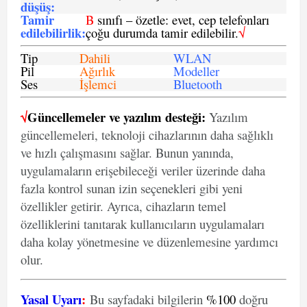
düşüş
:
Tamir
B
sınıfı – özetle: evet, cep telefonları
edilebilirlik
:
çoğu durumda tamir edilebilir.
√
Tip
Dahili
WLAN
Pil
Ağırlık
Modeller
Ses
İşlemci
Bluetooth
√
Güncellemeler ve yazılım desteği:
Yazılım
güncellemeleri, teknoloji cihazlarının daha sağlıklı
ve hızlı çalışmasını sağlar. Bunun yanında,
uygulamaların erişebileceği veriler üzerinde daha
fazla kontrol sunan izin seçenekleri gibi yeni
özellikler getirir. Ayrıca, cihazların temel
özelliklerini tanıtarak kullanıcıların uygulamaları
daha kolay yönetmesine ve düzenlemesine yardımcı
olur.
Yasal Uyarı
:
Bu sayfadaki bilgilerin
%100
doğru