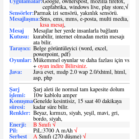
Uygulamalar:
Google, ownerspost, mozilla firefox,
cepfabrika, windows live, play store,√
Sensö
rler
:
Parmak izi sensörü, yakınlık sensörü.
Mesajlaşma
:
Sms, ems, mms, e-posta, multi media,
kısa mesaj
,
Mesaj
Mesajlar her yerde insanlarla bağlantı
Kutusu:
kurabilir, internet olmadan metin mesajı
ata bilir.
Tarayıcı
:
Belge görüntüleyici (word, excel,
powerpoint, pdf)
Oyunlar
:
Mükemmel oyunlar ve daha fazlası için vs
+
oyun indire Bilirsiniz.
Java
:
Java evet, mıdp 2.0 wap 2.0/xhtml, html,
asp, php
Şarj
Şarj aleti ile normal tam kapesite dolum
işlemi
:
10w kablolu amper
Konuşma
Genelde kesintisiz, 15 saat 40 dakikaya
süresi
:
kadar süre bilir.
Renkler:
Beyaz, kırmızı, siyah, yeşil, mavi, gri,
bordo, siyah,
Enerji
:
B Sınıfı √
Pil
:
PiL:3700 A mAh
√
Serbest
A
Sınıfı (270 düşme)
√