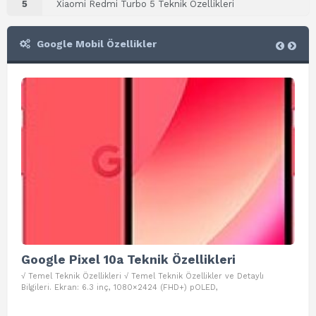
5
Xiaomi Redmi Turbo 5 Teknik Özellikleri
Google Mobil Özellikler
Google Pixel 10a Teknik Özellikleri
Go
√ Temel Teknik Özellikleri √ Temel Teknik Özellikler ve Detaylı
√ Te
Bilgileri. Ekran: 6.3 inç, 1080×2424 (FHD+) pOLED,
ve D