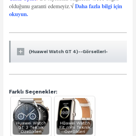
Daha fazla bilgi için
olduğunu garanti edemeyiz.√
okuyun
.
(Huawei Watch GT 4)--Görselleri-
Farklı Seçenekler:
Huawei Watch
Huawei Watch
GT 3 Teknik
Fit mini Teknik
Özellikleri
Özellikleri