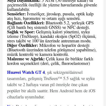
Suya Dayanıklılık:
5 ATM (50 metreye kadar) su
geçirmezlik özelliği ile yüzme havuzlarında güvenle
kullanılabilir.
Sensörler:
İvmeölçer, jiroskop, pusula, optik kalp
atış hızı, barometre ve ortam ışığı sensörü.
Bağlantı Özellikleri:
Bluetooth 5.2, yerleşik GPS
(Çift bantlı beş sistemli GNSS) ve NFC desteği.
Sağlık ve Spor:
Gelişmiş kalori yönetimi, uyku
izleme (TruSleep), kandaki oksijen (SpO2) ölçümü,
stres takibi ve 100’ün üzerinde antrenman modu.
Diğer Özellikler:
Mikrofon ve hoparlör desteği
(Bluetooth üzerinden telefon görüşmesi yapabilme),
müzik kontrolü ve kamera kontrolü.
Malzeme ve Ağırlık:
Çelik kasa ile birlikte farklı
kordon seçenekleri (deri, çelik, fluoroelastomer)
Huawei Watch GT 4
, şık sekizgen/dairesel
tasarımları, gelişmiş TruSeen™ 5.5 sağlık ve uyku
takibi ve 2 haftaya varan pil ömrüyle öne çıkan
popüler bir akıllı saattir. Hem Android hem de iOS
cihazlarla uyumludur.