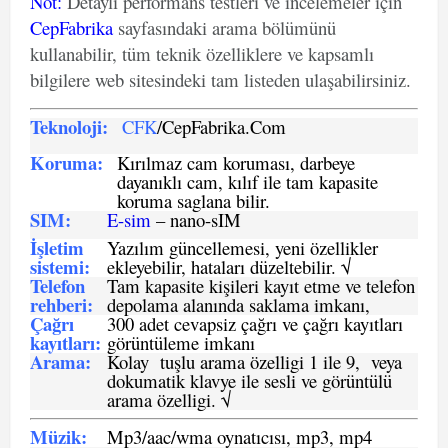
Not
:
Detaylı performans testleri ve incelemeler için
CepFabrika
sayfasındaki arama bölümünü
kullanabilir, tüm teknik özelliklere ve kapsamlı
bilgilere web sitesindeki tam listeden ulaşabilirsiniz.
Teknoloji:
CFK
/CepFabrika.Com
Koruma:
Kırılmaz cam koruması, darbeye
dayanıklı cam, kılıf ile tam kapasite
koruma saglana bilir.
SIM
:
E-sim
– nano-sIM
İşletim
Yazılım güncellemesi, yeni özellikler
sistemi
:
ekleyebilir, hataları düzeltebilir. √
Telefon
Tam kapasite kişileri kayıt etme ve telefon
rehberi
:
depolama alanında saklama imkanı,
Çağrı
300 adet cevapsiz çağrı ve çağrı kayıtları
kayıtları
:
görüntüleme imkanı
Arama:
Kolay tuşlu arama özelligi 1 ile 9, veya
dokumatik klavye ile sesli ve görüntülü
arama özelligi. √
Müzik:
Mp3/aac/wma oynatıcısı, mp3, mp4