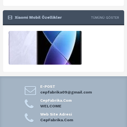
Xiaomi Mobil Özellikler
TÜMÜNÜ GÖSTER
E-POST
cepfabrika09@gmail.com
CepFabrika.Com
WELCOME
Web Site Adresi
CepFabrika.Com