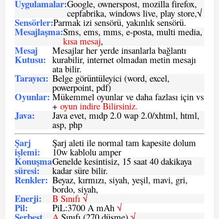
Uygulamalar:
Google, ownerspost, mozilla firefox,
cepfabrika, windows live, play store,√
Sensö
rler
:
Parmak izi sensörü, yakınlık sensörü.
Mesajlaşma
:
Sms, ems, mms, e-posta, multi media,
kısa mesaj
,
Mesaj
Mesajlar her yerde insanlarla bağlantı
Kutusu:
kurabilir, internet olmadan metin mesajı
ata bilir.
Tarayıcı
:
Belge görüntüleyici (word, excel,
powerpoint, pdf)
Oyunlar
:
Mükemmel oyunlar ve daha fazlası için vs
+
oyun indire Bilirsiniz.
Java
:
Java evet, mıdp 2.0 wap 2.0/xhtml, html,
asp, php
Şarj
Şarj aleti ile normal tam kapesite dolum
işlemi
:
10w kablolu amper
Konuşma
Genelde kesintisiz, 15 saat 40 dakikaya
süresi
:
kadar süre bilir.
Renkler:
Beyaz, kırmızı, siyah, yeşil, mavi, gri,
bordo, siyah,
Enerji
:
B Sınıfı √
Pil
:
PiL:3700 A mAh
√
Serbest
A
Sınıfı (270 düşme)
√