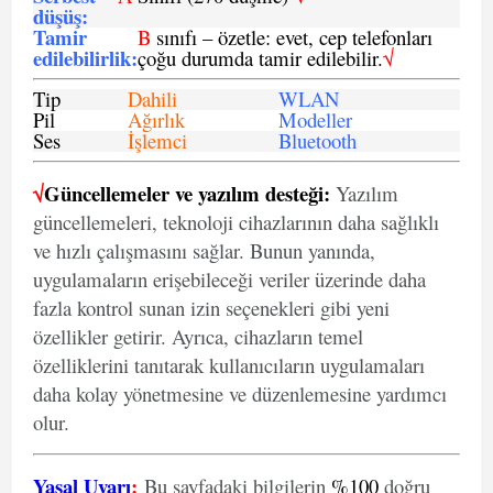
düşüş
:
Tamir
B
sınıfı – özetle: evet, cep telefonları
edilebilirlik
:
çoğu durumda tamir edilebilir.
√
Tip
Dahili
WLAN
Pil
Ağırlık
Modeller
Ses
İşlemci
Bluetooth
√
Güncellemeler ve yazılım desteği:
Yazılım
güncellemeleri, teknoloji cihazlarının daha sağlıklı
ve hızlı çalışmasını sağlar. Bunun yanında,
uygulamaların erişebileceği veriler üzerinde daha
fazla kontrol sunan izin seçenekleri gibi yeni
özellikler getirir. Ayrıca, cihazların temel
özelliklerini tanıtarak kullanıcıların uygulamaları
daha kolay yönetmesine ve düzenlemesine yardımcı
olur.
Yasal Uyarı
:
Bu sayfadaki bilgilerin
%100
doğru