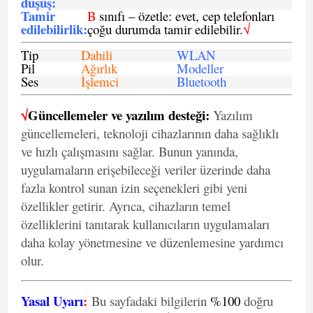
düşüş
:
Tamir
B
sınıfı – özetle: evet, cep telefonları
edilebilirlik
:
çoğu durumda tamir edilebilir.
√
Tip
Dahili
WLAN
Pil
Ağırlık
Modeller
Ses
İşlemci
Bluetooth
√
Güncellemeler ve yazılım desteği:
Yazılım
güncellemeleri, teknoloji cihazlarının daha sağlıklı
ve hızlı çalışmasını sağlar. Bunun yanında,
uygulamaların erişebileceği veriler üzerinde daha
fazla kontrol sunan izin seçenekleri gibi yeni
özellikler getirir. Ayrıca, cihazların temel
özelliklerini tanıtarak kullanıcıların uygulamaları
daha kolay yönetmesine ve düzenlemesine yardımcı
olur.
Yasal Uyarı
:
Bu sayfadaki bilgilerin
%100
doğru