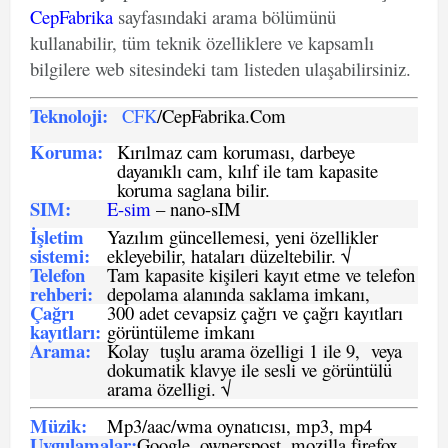
CepFabrika
sayfasındaki arama bölümünü
kullanabilir, tüm teknik özelliklere ve kapsamlı
bilgilere web sitesindeki tam listeden ulaşabilirsiniz.
Teknoloji:
CFK
/CepFabrika.Com
Koruma:
Kırılmaz cam koruması, darbeye
dayanıklı cam, kılıf ile tam kapasite
koruma saglana bilir.
SIM
:
E-sim
– nano-sIM
İşletim
Yazılım güncellemesi, yeni özellikler
sistemi
:
ekleyebilir, hataları düzeltebilir. √
Telefon
Tam kapasite kişileri kayıt etme ve telefon
rehberi
:
depolama alanında saklama imkanı,
Çağrı
300 adet cevapsiz çağrı ve çağrı kayıtları
kayıtları
:
görüntüleme imkanı
Arama:
Kolay tuşlu arama özelligi 1 ile 9, veya
dokumatik klavye ile sesli ve görüntülü
arama özelligi. √
Müzik:
Mp3/aac/wma oynatıcısı, mp3, mp4
Uygulamalar:
Google, ownerspost, mozilla firefox,