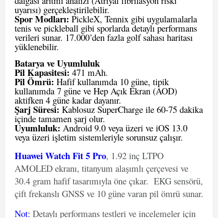
dalgası aritmi analizi (Atriyal fibrilasyon riski
uyarısı) gerçekleştirilebilir.
Spor Modları:
PickleX, Tennix gibi uygulamalarla
tenis ve pickleball gibi sporlarda detaylı performans
verileri sunar. 17.000’den fazla golf sahası haritası
yüklenebilir.
Batarya ve Uyumluluk
Pil Kapasitesi:
471 mAh.
Pil Ömrü:
Hafif kullanımda 10 güne, tipik
kullanımda 7 güne ve Hep Açık Ekran (AOD)
aktifken 4 güne kadar dayanır.
Şarj Süresi:
Kablosuz SuperCharge ile 60-75 dakika
içinde tamamen şarj olur.
Uyumluluk:
Android 9.0 veya üzeri ve iOS 13.0
veya üzeri işletim sistemleriyle sorunsuz çalışır.
Huawei Watch Fit 5 Pro
, 1.92 inç LTPO
AMOLED ekranı, titanyum alaşımlı çerçevesi ve
30.4 gram hafif tasarımıyla öne çıkar. EKG sensörü,
çift frekanslı GNSS ve 10 güne varan pil ömrü sunar.
Not
:
Detaylı performans testleri ve incelemeler için