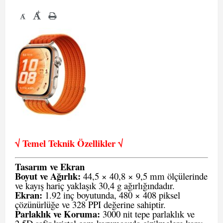
+
-
√ Temel Teknik Öze
llikler √
Tasarım ve Ekran
Boyut ve Ağırlık:
44,5 × 40,8 × 9,5 mm ölçülerinde
ve kayış hariç yaklaşık 30,4 g ağırlığındadır.
Ekran:
1.92 inç boyutunda, 480 × 408 piksel
çözünürlüğe ve 328 PPI değerine sahiptir.
Parlaklık ve Koruma:
3000 nit tepe parlaklık ve