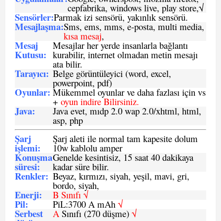
cepfabrika, windows live, play store,√
Sensö
rler
:
Parmak izi sensörü, yakınlık sensörü.
Mesajlaşma
:
Sms, ems, mms, e-posta, multi media,
kısa mesaj
,
Mesaj
Mesajlar her yerde insanlarla bağlantı
Kutusu:
kurabilir, internet olmadan metin mesajı
ata bilir.
Tarayıcı
:
Belge görüntüleyici (word, excel,
powerpoint, pdf)
Oyunlar
:
Mükemmel oyunlar ve daha fazlası için vs
+
oyun indire Bilirsiniz.
Java
:
Java evet, mıdp 2.0 wap 2.0/xhtml, html,
asp, php
Şarj
Şarj aleti ile normal tam kapesite dolum
işlemi
:
10w kablolu amper
Konuşma
Genelde kesintisiz, 15 saat 40 dakikaya
süresi
:
kadar süre bilir.
Renkler:
Beyaz, kırmızı, siyah, yeşil, mavi, gri,
bordo, siyah,
Enerji
:
B Sınıfı √
Pil
:
PiL:3700 A mAh
√
Serbest
A
Sınıfı (270 düşme)
√