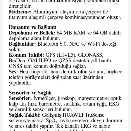
2.5D safir kristal cam korumasıyla çizilmelere karşı
dirençlidir.
Malzeme:
Alüminyum alaşım orta çerçeve ile
titanyum alaşımlı çerçeve kombinasyonundan oluşur.
Donanım ve Bağlantı
Depolama ve Bellek:
64 MB RAM ve 64 GB dahili
depolama alanı bulunur.
Bağlantılar:
Bluetooth 6.0, NFC ve Wi-Fi desteği
yoktur.
Konum Takibi:
GPS (L1+L5), GLONASS,
BeiDou, GALILEO ve QZSS destekli çift bantlı
GNSS tam konum doğruluğu sağlar.
Ses:
Hem hoparlör hem de mikrofon yer alır, böylece
telefon görüşmeleri doğrudan saat üzerinden
yapılabilir.
Sensörler ve Sağlık
Sensörler:
İvmeölçer, jiroskop, manyetometre, optik
kalp atış hızı, barometre, sıcaklık, ortam ışığı, EKG
ve derinlik sensörleri bulunur.
Sağlık Takibi:
Gelişmiş HUAWEI TruSense
sistemiyle nabız, SpO₂, uyku evreleri, duygu durumu
ve stres takibi yapılır. Tek kanallı EKG ve nabız