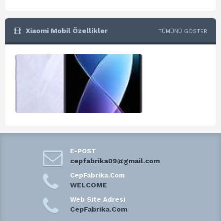
Xiaomi Mobil Özellikler
TÜMÜNÜ GÖSTER
E-POST
cepfabrika09@gmail.com
CepFabrika.Com
WELCOME
Web Site Adresi
CepFabrika.Com