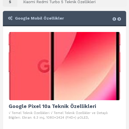
5
Xiaomi Redmi Turbo 5 Teknik Özellikleri
Google Mobil Özellikler
Google Pixel 10a Teknik Özellikleri
Go
√ Temel Teknik Özellikleri √ Temel Teknik Özellikler ve Detaylı
√ Te
Bilgileri. Ekran: 6.3 inç, 1080×2424 (FHD+) pOLED,
ve D