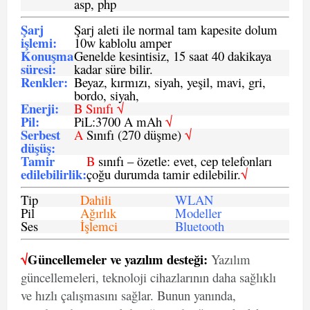
asp, php
Şarj
Şarj aleti ile normal tam kapesite dolum
işlemi
:
10w kablolu amper
Konuşma
Genelde kesintisiz, 15 saat 40 dakikaya
süresi
:
kadar süre bilir.
Renkler:
Beyaz, kırmızı, siyah, yeşil, mavi, gri,
bordo, siyah,
Enerji
:
B Sınıfı √
Pil
:
PiL:3700 A mAh
√
Serbest
A
Sınıfı (270 düşme)
√
düşüş
:
Tamir
B
sınıfı – özetle: evet, cep telefonları
edilebilirlik
:
çoğu durumda tamir edilebilir.
√
Tip
Dahili
WLAN
Pil
Ağırlık
Modeller
Ses
İşlemci
Bluetooth
√
Güncellemeler ve yazılım desteği:
Yazılım
güncellemeleri, teknoloji cihazlarının daha sağlıklı
ve hızlı çalışmasını sağlar. Bunun yanında,