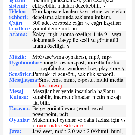
sistemi
:
ekleyebilir, hataları düzeltebilir. √
Telefon
Tam kapasite kişileri kayıt etme ve telefon
rehberi
:
depolama alanında saklama imkanı,
Çağrı
300 adet cevapsiz çağrı ve çağrı kayıtları
kayıtları
:
görüntüleme imkanı
Arama:
Kolay tuşlu arama özelligi 1 ile 9, veya
dokumatik klavye ile sesli ve görüntülü
arama özelligi. √
Müzik:
Mp3/aac/wma oynatıcısı, mp3, mp4
Uygulamalar:
Google, ownerspost, mozilla firefox,
cepfabrika, windows live, play store,√
Sensö
rler
:
Parmak izi sensörü, yakınlık sensörü.
Mesajlaşma
:
Sms, ems, mms, e-posta, multi media,
kısa mesaj
,
Mesaj
Mesajlar her yerde insanlarla bağlantı
Kutusu:
kurabilir, internet olmadan metin mesajı
ata bilir.
Tarayıcı
:
Belge görüntüleyici (word, excel,
powerpoint, pdf)
Oyunlar
:
Mükemmel oyunlar ve daha fazlası için vs
+
oyun indire Bilirsiniz.
Java
:
Java evet, mıdp 2.0 wap 2.0/xhtml, html,