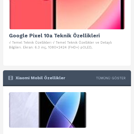
Google Pixel 10a Teknik Özellikleri
Go
√ Temel Teknik Özellikleri √ Temel Teknik Özellikler ve Detaylı
√ Te
Bilgileri. Ekran: 6.3 inç, 1080×2424 (FHD+) pOLED,
ve D
Xiaomi Mobil Özellikler
TÜMÜNÜ GÖSTER