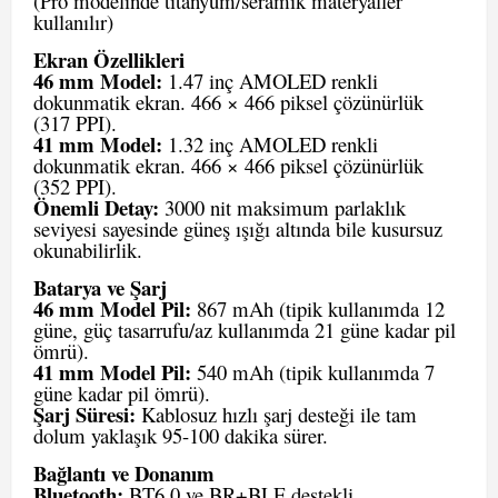
(Pro modelinde titanyum/seramik materyaller
kullanılır)
Ekran Özellikleri
46 mm Model:
1.47 inç AMOLED renkli
dokunmatik ekran. 466 × 466 piksel çözünürlük
(317 PPI).
41 mm Model:
1.32 inç AMOLED renkli
dokunmatik ekran. 466 × 466 piksel çözünürlük
(352 PPI).
Önemli Detay:
3000 nit maksimum parlaklık
seviyesi sayesinde güneş ışığı altında bile kusursuz
okunabilirlik.
Batarya ve Şarj
46 mm Model Pil:
867 mAh (tipik kullanımda 12
güne, güç tasarrufu/az kullanımda 21 güne kadar pil
ömrü).
41 mm Model Pil:
540 mAh (tipik kullanımda 7
güne kadar pil ömrü).
Şarj Süresi:
Kablosuz hızlı şarj desteği ile tam
dolum yaklaşık 95-100 dakika sürer.
Bağlantı ve Donanım
Bluetooth:
BT6.0 ve BR+BLE destekli.