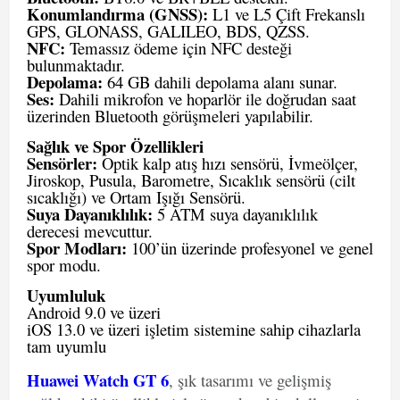
Konumlandırma (GNSS):
L1 ve L5 Çift Frekanslı
GPS, GLONASS, GALILEO, BDS, QZSS.
NFC:
Temassız ödeme için NFC desteği
bulunmaktadır.
Depolama:
64 GB dahili depolama alanı sunar.
Ses:
Dahili mikrofon ve hoparlör ile doğrudan saat
üzerinden Bluetooth görüşmeleri yapılabilir.
Sağlık ve Spor Özellikleri
Sensörler:
Optik kalp atış hızı sensörü, İvmeölçer,
Jiroskop, Pusula, Barometre, Sıcaklık sensörü (cilt
sıcaklığı) ve Ortam Işığı Sensörü.
Suya Dayanıklılık:
5 ATM suya dayanıklılık
derecesi mevcuttur.
Spor Modları:
100’ün üzerinde profesyonel ve genel
spor modu.
Uyumluluk
Android 9.0 ve üzeri
iOS 13.0 ve üzeri işletim sistemine sahip cihazlarla
tam uyumlu
Huawei Watch GT 6
, şık tasarımı ve gelişmiş