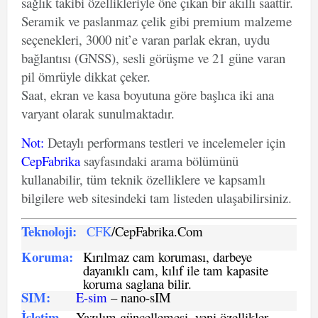
sağlık takibi özellikleriyle öne çıkan bir akıllı saattir.
Seramik ve paslanmaz çelik gibi premium malzeme
seçenekleri, 3000 nit’e varan parlak ekran, uydu
bağlantısı (GNSS), sesli görüşme ve 21 güne varan
pil ömrüyle dikkat çeker.
Saat, ekran ve kasa boyutuna göre başlıca iki ana
varyant olarak sunulmaktadır.
Not
:
Detaylı performans testleri ve incelemeler için
CepFabrika
sayfasındaki arama bölümünü
kullanabilir, tüm teknik özelliklere ve kapsamlı
bilgilere web sitesindeki tam listeden ulaşabilirsiniz.
Teknoloji:
CFK
/CepFabrika.Com
Koruma:
Kırılmaz cam koruması, darbeye
dayanıklı cam, kılıf ile tam kapasite
koruma saglana bilir.
SIM
:
E-sim
– nano-sIM
İşletim
Yazılım güncellemesi, yeni özellikler