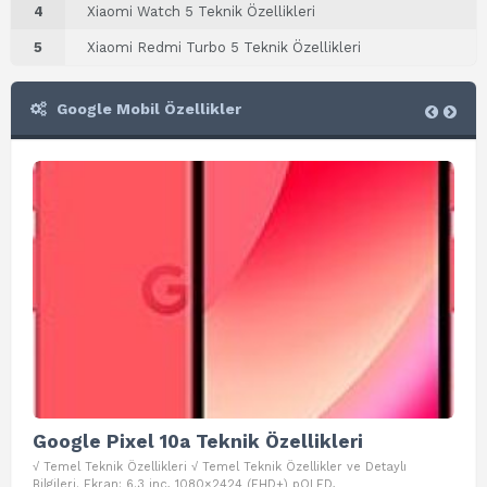
4
Xiaomi Watch 5 Teknik Özellikleri
5
Xiaomi Redmi Turbo 5 Teknik Özellikleri
Google Mobil Özellikler
Google Pixel 10a Teknik Özellikleri
Go
√ Temel Teknik Özellikleri √ Temel Teknik Özellikler ve Detaylı
√ Te
Bilgileri. Ekran: 6.3 inç, 1080×2424 (FHD+) pOLED,
ve D