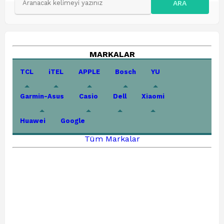
ARA
MARKALAR
TCL
iTEL
APPLE
Bosch
YU
Garmin-Asus
Casio
Dell
Xiaomi
Huawei
Google
Tüm Markalar