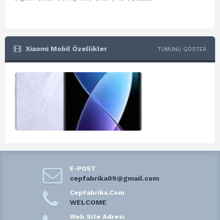
Xiaomi Mobil Özellikler
TÜMÜNÜ GÖSTER
E-POST
cepfabrika09@gmail.com
CepFabrika.Com
WELCOME
Web Site Adresi