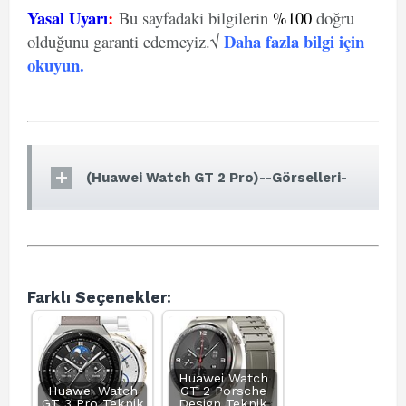
Yasal Uyarı
:
Bu sayfadaki bilgilerin
%100
doğru
Daha fazla bilgi için
olduğunu garanti edemeyiz.√
okuyun
.
(Huawei Watch GT 2 Pro)--Görselleri-
Farklı Seçenekler:
Huawei Watch
Huawei Watch
GT 2 Porsche
GT 3 Pro Teknik
Design Teknik