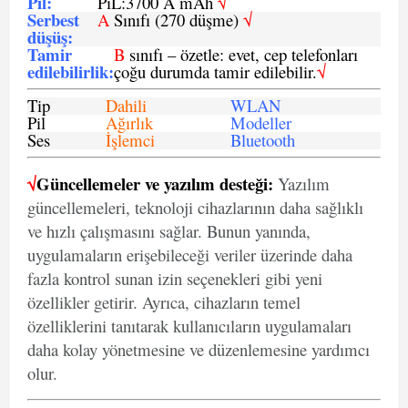
Pil
:
PiL:3700 A mAh
√
Serbest
A
Sınıfı (270 düşme)
√
düşüş
:
Tamir
B
sınıfı – özetle: evet, cep telefonları
edilebilirlik
:
çoğu durumda tamir edilebilir.
√
Tip
Dahili
WLAN
Pil
Ağırlık
Modeller
Ses
İşlemci
Bluetooth
√
Güncellemeler ve yazılım desteği:
Yazılım
güncellemeleri, teknoloji cihazlarının daha sağlıklı
ve hızlı çalışmasını sağlar. Bunun yanında,
uygulamaların erişebileceği veriler üzerinde daha
fazla kontrol sunan izin seçenekleri gibi yeni
özellikler getirir. Ayrıca, cihazların temel
özelliklerini tanıtarak kullanıcıların uygulamaları
daha kolay yönetmesine ve düzenlemesine yardımcı
olur.