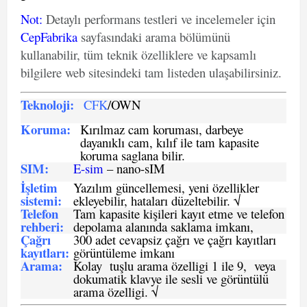
Not
:
Detaylı performans testleri ve incelemeler için
CepFabrika
sayfasındaki arama bölümünü
kullanabilir, tüm teknik özelliklere ve kapsamlı
bilgilere web sitesindeki tam listeden ulaşabilirsiniz.
Teknoloji:
CFK
/OWN
Koruma:
Kırılmaz cam koruması, darbeye
dayanıklı cam, kılıf ile tam kapasite
koruma saglana bilir.
SIM
:
E-sim
– nano-sIM
İşletim
Yazılım güncellemesi, yeni özellikler
sistemi
:
ekleyebilir, hataları düzeltebilir. √
Telefon
Tam kapasite kişileri kayıt etme ve telefon
rehberi
:
depolama alanında saklama imkanı,
Çağrı
300 adet cevapsiz çağrı ve çağrı kayıtları
kayıtları
:
görüntüleme imkanı
Arama:
Kolay tuşlu arama özelligi 1 ile 9, veya
dokumatik klavye ile sesli ve görüntülü
arama özelligi. √