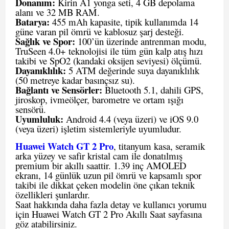
Donanım:
Kirin A1 yonga seti, 4 GB depolama
alanı ve 32 MB RAM.
Batarya:
455 mAh kapasite, tipik kullanımda 14
güne varan pil ömrü ve kablosuz şarj desteği.
Sağlık ve Spor:
100’ün üzerinde antrenman modu,
TruSeen 4.0+ teknolojisi ile tüm gün kalp atış hızı
takibi ve SpO2 (kandaki oksijen seviyesi) ölçümü.
Dayanıklılık:
5 ATM değerinde suya dayanıklılık
(50 metreye kadar basınçsız su).
Bağlantı ve Sensörler:
Bluetooth 5.1, dahili GPS,
jiroskop, ivmeölçer, barometre ve ortam ışığı
sensörü.
Uyumluluk:
Android 4.4 (veya üzeri) ve iOS 9.0
(veya üzeri) işletim sistemleriyle uyumludur.
Huawei Watch GT 2 Pro
, titanyum kasa, seramik
arka yüzey ve safir kristal cam ile donatılmış
premium bir akıllı saattir. 1.39 inç AMOLED
ekranı, 14 günlük uzun pil ömrü ve kapsamlı spor
takibi ile dikkat çeken modelin öne çıkan teknik
özellikleri şunlardır.
Saat hakkında daha fazla detay ve kullanıcı yorumu
için
Huawei Watch GT 2 Pro Akıllı Saat
sayfasına
göz atabilirsiniz.