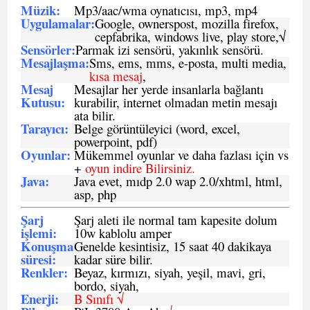
Müzik:
Mp3/aac/wma oynatıcısı, mp3, mp4
Uygulamalar:
Google, ownerspost, mozilla firefox,
cepfabrika, windows live, play store,√
Sensö
rler
:
Parmak izi sensörü, yakınlık sensörü.
Mesajlaşma
:
Sms, ems, mms, e-posta, multi media,
kısa mesaj
,
Mesaj
Mesajlar her yerde insanlarla bağlantı
Kutusu:
kurabilir, internet olmadan metin mesajı
ata bilir.
Tarayıcı
:
Belge görüntüleyici (word, excel,
powerpoint, pdf)
Oyunlar
:
Mükemmel oyunlar ve daha fazlası için vs
+
oyun indire Bilirsiniz.
Java
:
Java evet, mıdp 2.0 wap 2.0/xhtml, html,
asp, php
Şarj
Şarj aleti ile normal tam kapesite dolum
işlemi
:
10w kablolu amper
Konuşma
Genelde kesintisiz, 15 saat 40 dakikaya
süresi
:
kadar süre bilir.
Renkler:
Beyaz, kırmızı, siyah, yeşil, mavi, gri,
bordo, siyah,
Enerji
:
B Sınıfı √