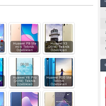
Huawei P9 lite
Huawei Y3
k
mini Teknik
(2018) Teknik
Özellikleri
Özellikleri
Huawei Y6 Pro
Huawei P20 lite
k
(2019) Teknik
Teknik
Özellikleri
Özellikleri