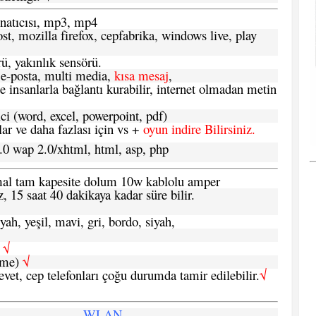
atıcısı, mp3, mp4
t, mozilla firefox, cepfabrika, windows live, play
ü, yakınlık sensörü.
e-posta, multi media,
kısa mesaj
,
e insanlarla bağlantı kurabilir, internet olmadan metin
ci (word, excel, powerpoint, pdf)
 ve daha fazlası için vs +
oyun indire Bilirsiniz.
.0 wap 2.0/xhtml, html, asp, php
ormal tam kapesite dolum 10w kablolu amper
, 15 saat 40 dakikaya kadar süre bilir.
yah, yeşil, mavi, gri, bordo, siyah,
h
√
şme)
√
 evet, cep telefonları çoğu durumda tamir edilebilir.
√
WLAN