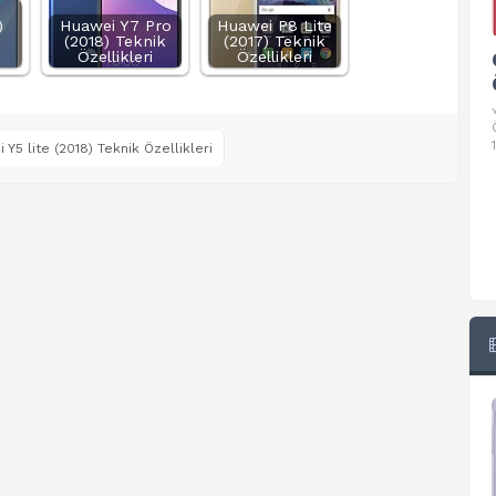
)
Huawei Y7 Pro
Huawei P8 Lite
(2018) Teknik
(2017) Teknik
Özellikleri
Özellikleri
Google Pixel 10 Pro Teknik
Özellikleri
√ Temel Teknik Özellikleri √ Temel Teknik
Özellikler ve Detaylı Bilgileri. Ekran: 6.3 inç,
1280 x 2856 piksel, 120 Hz LTPO
 Y5 lite (2018) Teknik Özellikleri