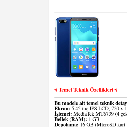
√ Temel Teknik Öze
llikleri √
Bu modele ait temel teknik detay
Ekran:
5.45 inç IPS LCD, 720 x 1
İşlemci:
MediaTek MT6739 (4 çeki
Bellek (RAM):
1 GB
Depolama:
16 GB (MicroSD kart ile