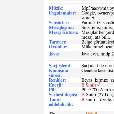
Müzik:
Mp3/aac/wma oyn
Uygulamalar:
Google, ownerspos
store,√
Sensö
rler
:
Parmak izi sensör
Mesajlaşma
:
Sms, ems, mms, 
Mesaj Kutusu:
Mesajlar her yerd
mesajı ata bilir.
Tarayıcı
:
Belge görüntüleyi
Oyunlar
:
Mükemmel oyunlar
Java
:
Java evet, mıdp 2
Şarj işlemi
:
Şarj aleti ile n
Konuşma
Genelde kesintisiz
süresi
:
Renkler:
Beyaz, kırmızı, si
Enerji
:
B Sınıfı √
Pil
:
PiL:3700 A mA
Serbest düşüş
:
A
Sınıfı (270 dü
Tamir
B
sınıfı – özetle:
edilebilirlik
:
Tip
Dahili