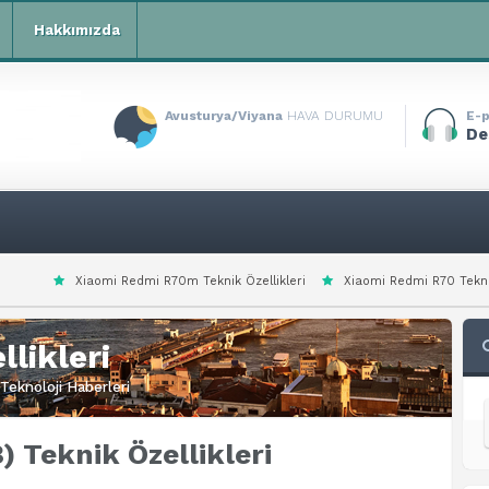
Hakkımızda
Avusturya/Viyana
HAVA DURUMU
E-p
De
Redmi R70m Teknik Özellikleri
Xiaomi Redmi R70 Teknik Özellikleri
X
likleri
Teknoloji Haberleri
) Teknik Özellikleri