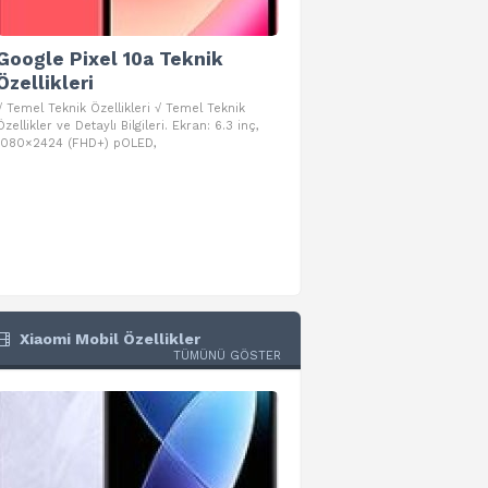
Google Pixel 10a Teknik
Google Pixel 10 Pro 
Özellikleri
Teknik Özellikleri
√ Temel Teknik Özellikleri √ Temel Teknik
√ Temel Teknik Özellikleri √ Goog
Özellikler ve Detaylı Bilgileri. Ekran: 6.3 inç,
Pro Fold Teknik Özellikleri ve Detay
1080×2424 (FHD+) pOLED,
İşlemci: Google Tensor G5
Xiaomi Mobil Özellikler
TÜMÜNÜ GÖSTER