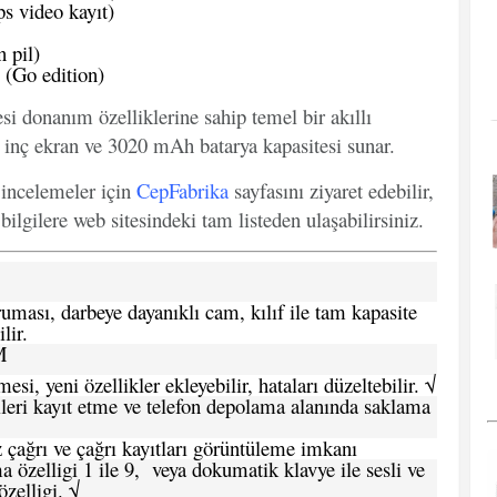
s video kayıt)
 pil)
(Go edition)
esi donanım özelliklerine sahip temel bir akıllı
 inç ekran ve 3020 mAh batarya kapasitesi sunar.
e incelemeler için
CepFabrika
sayfasını ziyaret edebilir,
ilgilere web sitesindeki tam listeden ulaşabilirsiniz.
ması, darbeye dayanıklı cam, kılıf ile tam kapasite
lir.
M
si, yeni özellikler ekleyebilir, hataları düzeltebilir. √
leri kayıt etme ve telefon depolama alanında saklama
 çağrı ve çağrı kayıtları görüntüleme imkanı
 özelligi 1 ile 9, veya dokumatik klavye ile sesli ve
zelligi. √