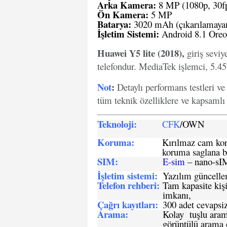
Arka Kamera:
8 MP (1080p, 30fp
Ön Kamera:
5 MP
Batarya:
3020 mAh (çıkarılamayan
İşletim Sistemi:
Android 8.1 Oreo 
Huawei Y5 lite (2018),
giriş seviy
telefondur. MediaTek işlemci, 5.45
Not
:
Detaylı performans testleri v
tüm teknik özelliklere ve kapsamlı b
Teknoloji:
CFK
/OWN
Koruma:
Kırılmaz cam koru
koruma saglana bi
SIM
:
E-sim
– nano-sI
İşletim sistemi
:
Yazılım güncelleme
Telefon rehberi
:
Tam kapasite kişi
imkanı,
Çağrı kayıtları
:
300 adet cevapsiz
Arama:
Kolay tuşlu arama
görüntülü arama ö