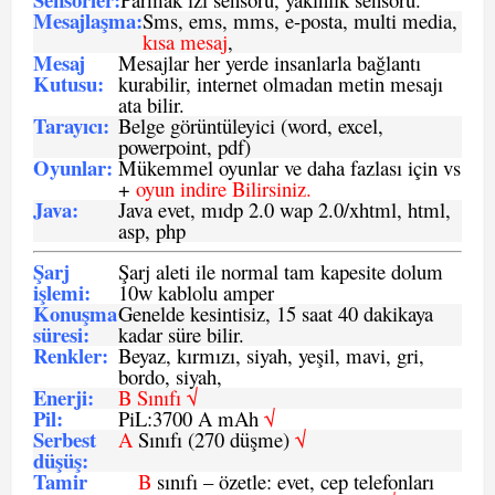
Mesajlaşma
:
Sms, ems, mms, e-posta, multi media,
kısa mesaj
,
Mesaj
Mesajlar her yerde insanlarla bağlantı
Kutusu:
kurabilir, internet olmadan metin mesajı
ata bilir.
Tarayıcı
:
Belge görüntüleyici (word, excel,
powerpoint, pdf)
Oyunlar
:
Mükemmel oyunlar ve daha fazlası için vs
+
oyun indire Bilirsiniz.
Java
:
Java evet, mıdp 2.0 wap 2.0/xhtml, html,
asp, php
Şarj
Şarj aleti ile normal tam kapesite dolum
işlemi
:
10w kablolu amper
Konuşma
Genelde kesintisiz, 15 saat 40 dakikaya
süresi
:
kadar süre bilir.
Renkler:
Beyaz, kırmızı, siyah, yeşil, mavi, gri,
bordo, siyah,
Enerji
:
B Sınıfı √
Pil
:
PiL:3700 A mAh
√
Serbest
A
Sınıfı (270 düşme)
√
düşüş
:
Tamir
B
sınıfı – özetle: evet, cep telefonları