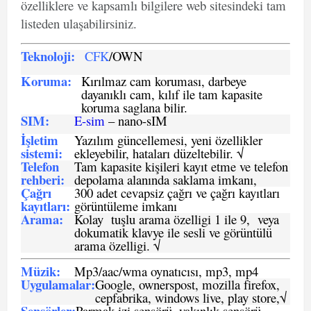
özelliklere ve kapsamlı bilgilere web sitesindeki tam
listeden ulaşabilirsiniz.
Teknoloji:
CFK
/OWN
Koruma:
Kırılmaz cam koruması, darbeye
dayanıklı cam, kılıf ile tam kapasite
koruma saglana bilir.
SIM
:
E-sim
– nano-sIM
İşletim
Yazılım güncellemesi, yeni özellikler
sistemi
:
ekleyebilir, hataları düzeltebilir. √
Telefon
Tam kapasite kişileri kayıt etme ve telefon
rehberi
:
depolama alanında saklama imkanı,
Çağrı
300 adet cevapsiz çağrı ve çağrı kayıtları
kayıtları
:
görüntüleme imkanı
Arama:
Kolay tuşlu arama özelligi 1 ile 9, veya
dokumatik klavye ile sesli ve görüntülü
arama özelligi. √
Müzik:
Mp3/aac/wma oynatıcısı, mp3, mp4
Uygulamalar:
Google, ownerspost, mozilla firefox,
cepfabrika, windows live, play store,√
Sensö
rler
:
Parmak izi sensörü, yakınlık sensörü.