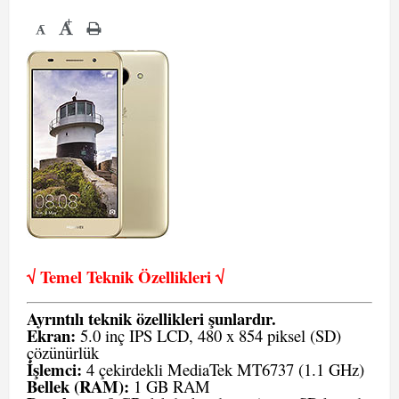
+
-
√ Temel Teknik Öze
llikleri √
Ayrıntılı teknik özellikleri şunlardır.
Ekran:
5.0 inç IPS LCD, 480 x 854 piksel (SD)
çözünürlük
İşlemci:
4 çekirdekli MediaTek MT6737 (1.1 GHz)
Bellek (RAM):
1 GB RAM