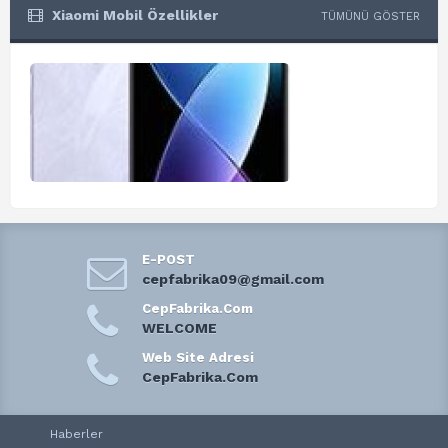
Xiaomi Mobil Özellikler
TÜMÜNÜ GÖSTER
E-POST
cepfabrika09@gmail.com
CepFabrika.Com
WELCOME
Web Site Adresi
CepFabrika.Com
Haberler