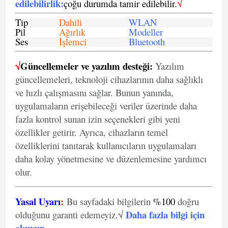
edilebilirlik
:
çoğu durumda tamir edilebilir.
√
Tip
Dahili
WLAN
Pil
Ağırlık
Modeller
Ses
İşlemci
Bluetooth
√
Güncellemeler ve yazılım desteği:
Yazılım
güncellemeleri, teknoloji cihazlarının daha sağlıklı
ve hızlı çalışmasını sağlar. Bunun yanında,
uygulamaların erişebileceği veriler üzerinde daha
fazla kontrol sunan izin seçenekleri gibi yeni
özellikler getirir. Ayrıca, cihazların temel
özelliklerini tanıtarak kullanıcıların uygulamaları
daha kolay yönetmesine ve düzenlemesine yardımcı
olur.
Yasal Uyarı
:
Bu sayfadaki bilgilerin
%100
doğru
Daha fazla bilgi için
olduğunu garanti edemeyiz.√
okuyun
.