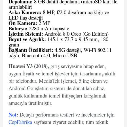
Depolama:
8 GB dahili depolama (microSD kart ile
artırılabilir)
Arka Kamera:
8 MP, f/2.0 diyafram açıklığı ve
LED flaş desteği
Ön Kamera:
2 MP
Batarya:
2280 mAh kapasite
İşletim Sistemi:
Android 8.0 Oreo (Go Edition)
Boyut ve Ağırlık:
145.1 x 73.7 x 9.45 mm, 180
gram
Bağlantı Özellikleri:
4.5G desteği, Wi-Fi 802.11
b/g/n, Bluetooth 4.0, Micro-USB
Huawei Y3 (2018),
giriş seviyesine hitap eden,
uygun fiyatlı ve temel işlevler için tasarlanmış akıllı
bir telefondur. MediaTek işlemci, 5 inç ekran ve
Android Go işletim sistemi ile donatılan cihaz,
günlük kullanımda temel ihtiyaçları karşılamak
amacıyla üretilmiştir.
Not
:
Detaylı performans testleri ve incelemeler için
CepFabrika
sayfasını ziyaret edebilir, tüm teknik