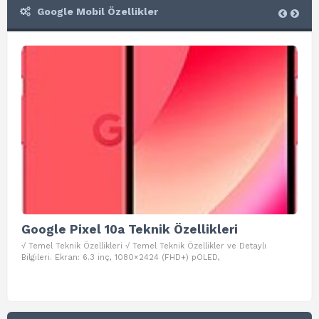
Google Mobil Özellikler
Google Pixel 10a Teknik Özellikleri
Go
√ Temel Teknik Özellikleri √ Temel Teknik Özellikler ve Detaylı
√ Te
Bilgileri. Ekran: 6.3 inç, 1080×2424 (FHD+) pOLED,
ve D