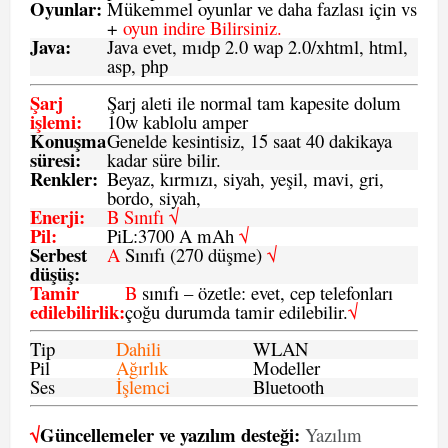
Oyunlar
:
Mükemmel oyunlar ve daha fazlası için vs
+
oyun indire Bilirsiniz.
Java
:
Java evet, mıdp 2.0 wap 2.0/xhtml, html,
asp, php
Şarj
Şarj aleti ile normal tam kapesite dolum
işlemi
:
10w kablolu amper
Konuşma
Genelde kesintisiz, 15 saat 40 dakikaya
süresi
:
kadar süre bilir.
Renkler:
Beyaz, kırmızı, siyah, yeşil, mavi, gri,
bordo, siyah,
Enerji
:
B Sınıfı √
Pil
:
PiL:3700 A mAh
√
Serbest
A
Sınıfı (270 düşme)
√
düşüş
:
Tamir
B
sınıfı – özetle: evet, cep telefonları
edilebilirlik
:
çoğu durumda tamir edilebilir.
√
Tip
Dahili
WLAN
Pil
Ağırlık
Modeller
Ses
İşlemci
Bluetooth
√
Güncellemeler ve yazılım desteği:
Yazılım