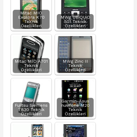
Mitac MIO
Explora K70
MWg UBiQUiO
Teknik
501 Teknik
Özellikleri
Özellikleri
Mitac MIO A701
MWg Zinc II
Teknik
Teknik
Özellikleri
Özellikleri
Garmin-Asus
Fujitsu Siemens
nuvifone M20
T830 Teknik
Teknik
Özellikleri
Özellikleri