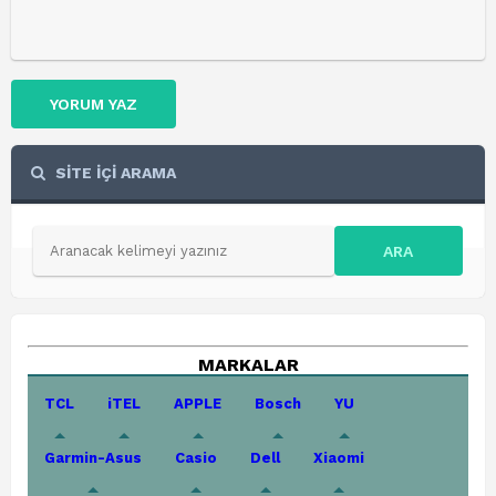
YORUM YAZ
SİTE İÇİ ARAMA
ARA
MARKALAR
TCL
iTEL
APPLE
Bosch
YU
Garmin-Asus
Casio
Dell
Xiaomi