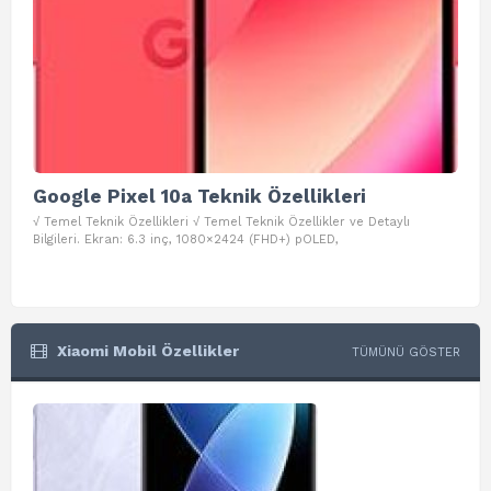
Google Pixel 10a Teknik Özellikleri
Go
√ Temel Teknik Özellikleri √ Temel Teknik Özellikler ve Detaylı
√ Te
Bilgileri. Ekran: 6.3 inç, 1080×2424 (FHD+) pOLED,
ve D
Xiaomi Mobil Özellikler
TÜMÜNÜ GÖSTER