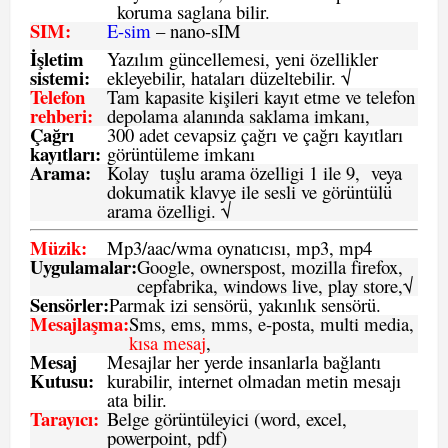
koruma saglana bilir.
SIM
:
E-sim
– nano-sIM
İşletim
Yazılım güncellemesi, yeni özellikler
sistemi
:
ekleyebilir, hataları düzeltebilir. √
Telefon
Tam kapasite kişileri kayıt etme ve telefon
rehberi
:
depolama alanında saklama imkanı,
Çağrı
300 adet cevapsiz çağrı ve çağrı kayıtları
kayıtları
:
görüntüleme imkanı
Arama:
Kolay tuşlu arama özelligi 1 ile 9, veya
dokumatik klavye ile sesli ve görüntülü
arama özelligi. √
Müzik:
Mp3/aac/wma oynatıcısı, mp3, mp4
Uygulamalar:
Google, ownerspost, mozilla firefox,
cepfabrika, windows live, play store,√
Sensö
rler
:
Parmak izi sensörü, yakınlık sensörü.
Mesajlaşma
:
Sms, ems, mms, e-posta, multi media,
kısa mesaj
,
Mesaj
Mesajlar her yerde insanlarla bağlantı
Kutusu:
kurabilir, internet olmadan metin mesajı
ata bilir.
Tarayıcı
:
Belge görüntüleyici (word, excel,
powerpoint, pdf)