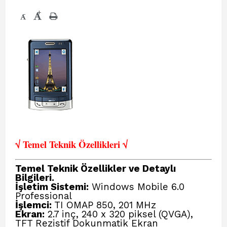
+
-
√ Temel Teknik Öze
llikleri √
Temel Teknik Özellikler ve Detaylı
Bilgileri.
İşletim Sistemi:
Windows Mobile 6.0
Professional
İşlemci:
TI OMAP 850, 201 MHz
Ekran:
2.7 inç, 240 x 320 piksel (QVGA),
TFT Rezistif Dokunmatik Ekran