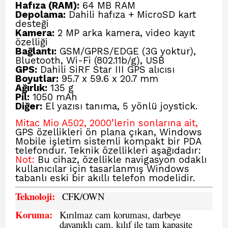
Hafıza (RAM):
64 MB RAM
Depolama:
Dahili hafıza + MicroSD kart
desteği
Kamera:
2 MP arka kamera, video kayıt
özelliği
Bağlantı:
GSM/GPRS/EDGE (3G yoktur),
Bluetooth, Wi-Fi (802.11b/g), USB
GPS:
Dahili SiRF Star III GPS alıcısı
Boyutlar:
95.7 x 59.6 x 20.7 mm
Ağırlık:
135 g
Pil:
1050 mAh
Diğer:
El yazısı tanıma, 5 yönlü joystick.
Mitac Mio A502
, 2000’lerin sonlarına ait,
GPS özellikleri ön plana çıkan, Windows
Mobile işletim sistemli kompakt bir PDA
telefondur. Teknik özellikleri aşağıdadır:
Not:
Bu cihaz, özellikle navigasyon odaklı
kullanıcılar için tasarlanmış Windows
tabanlı eski bir akıllı telefon modelidir.
Teknoloji:
CFK
/OWN
Koruma:
Kırılmaz cam koruması, darbeye
dayanıklı cam, kılıf ile tam kapasite