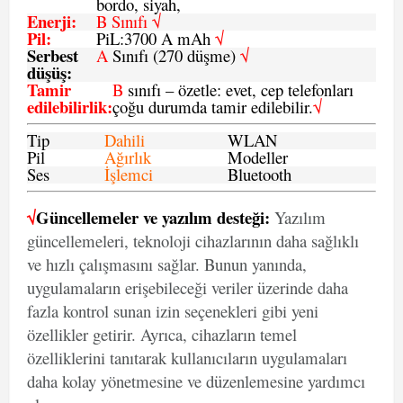
bordo, siyah,
Enerji
:
B Sınıfı √
Pil
:
PiL:3700 A mAh
√
Serbest
A
Sınıfı (270 düşme)
√
düşüş
:
Tamir
B
sınıfı – özetle: evet, cep telefonları
edilebilirlik
:
çoğu durumda tamir edilebilir.
√
Tip
Dahili
WLAN
Pil
Ağırlık
Modeller
Ses
İşlemci
Bluetooth
√
Güncellemeler ve yazılım desteği:
Yazılım
güncellemeleri, teknoloji cihazlarının daha sağlıklı
ve hızlı çalışmasını sağlar. Bunun yanında,
uygulamaların erişebileceği veriler üzerinde daha
fazla kontrol sunan izin seçenekleri gibi yeni
özellikler getirir. Ayrıca, cihazların temel
özelliklerini tanıtarak kullanıcıların uygulamaları
daha kolay yönetmesine ve düzenlemesine yardımcı