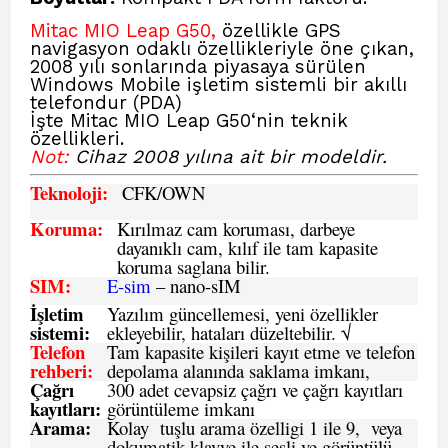
Mitac MIO Leap G50,
özellikle GPS
navigasyon odaklı özellikleriyle öne çıkan,
2008 yılı sonlarında piyasaya sürülen
Windows Mobile işletim sistemli bir akıllı
telefondur (PDA)
İşte Mitac MIO Leap G50
‘nin teknik
özellikleri.
Not:
Cihaz 2008 yılına ait bir modeldir.
Teknoloji:
CFK
/OWN
Koruma:
Kırılmaz cam koruması, darbeye
dayanıklı cam, kılıf ile tam kapasite
koruma saglana bilir.
SIM
:
E-sim
– nano-sIM
İşletim
Yazılım güncellemesi, yeni özellikler
sistemi
:
ekleyebilir, hataları düzeltebilir. √
Telefon
Tam kapasite kişileri kayıt etme ve telefon
rehberi
:
depolama alanında saklama imkanı,
Çağrı
300 adet cevapsiz çağrı ve çağrı kayıtları
kayıtları
:
görüntüleme imkanı
Arama:
Kolay tuşlu arama özelligi 1 ile 9, veya
dokumatik klavye ile sesli ve görüntülü