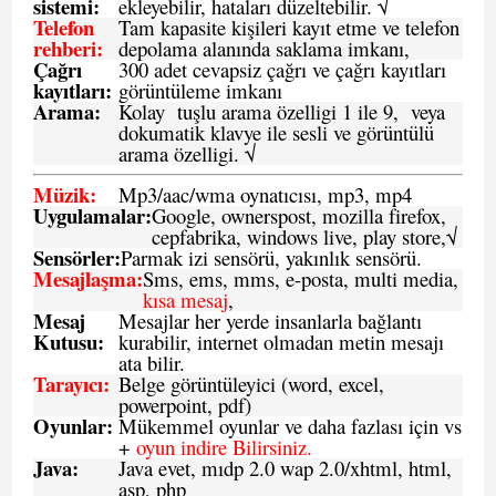
sistemi
:
ekleyebilir, hataları düzeltebilir. √
Telefon
Tam kapasite kişileri kayıt etme ve telefon
rehberi
:
depolama alanında saklama imkanı,
Çağrı
300 adet cevapsiz çağrı ve çağrı kayıtları
kayıtları
:
görüntüleme imkanı
Arama:
Kolay tuşlu arama özelligi 1 ile 9, veya
dokumatik klavye ile sesli ve görüntülü
arama özelligi. √
Müzik:
Mp3/aac/wma oynatıcısı, mp3, mp4
Uygulamalar:
Google, ownerspost, mozilla firefox,
cepfabrika, windows live, play store,√
Sensö
rler
:
Parmak izi sensörü, yakınlık sensörü.
Mesajlaşma
:
Sms, ems, mms, e-posta, multi media,
kısa mesaj
,
Mesaj
Mesajlar her yerde insanlarla bağlantı
Kutusu:
kurabilir, internet olmadan metin mesajı
ata bilir.
Tarayıcı
:
Belge görüntüleyici (word, excel,
powerpoint, pdf)
Oyunlar
:
Mükemmel oyunlar ve daha fazlası için vs
+
oyun indire Bilirsiniz.
Java
:
Java evet, mıdp 2.0 wap 2.0/xhtml, html,
asp, php