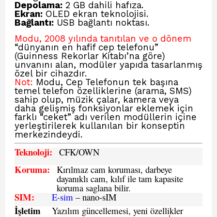
Depolama:
2 GB dahili hafıza.
Ekran:
OLED ekran teknolojisi.
Bağlantı:
USB bağlantı noktası.
Modu, 2008 yılında tanıtılan ve o dönem
“dünyanın en hafif cep telefonu”
(Guinness Rekorlar Kitabı’na göre)
unvanını alan, modüler yapıda tasarlanmış
özel bir cihazdır.
Not:
Modu, Cep Telefonun tek başına
temel telefon özelliklerine (arama, SMS)
sahip olup, müzik çalar, kamera veya
daha gelişmiş fonksiyonlar eklemek için
farklı “ceket” adı verilen modüllerin içine
yerleştirilerek kullanılan bir konseptin
merkezindeydi.
Teknoloji:
CFK
/OWN
Koruma:
Kırılmaz cam koruması, darbeye
dayanıklı cam, kılıf ile tam kapasite
koruma saglana bilir.
SIM
:
E-sim
– nano-sIM
İşletim
Yazılım güncellemesi, yeni özellikler