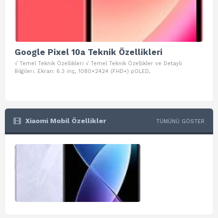
Google Pixel 10a Teknik Özellikleri
Go
√ Temel Teknik Özellikleri √ Temel Teknik Özellikler ve Detaylı
√ Te
Bilgileri. Ekran: 6.3 inç, 1080×2424 (FHD+) pOLED,
ve D
Xiaomi Mobil Özellikler
TÜMÜNÜ GÖSTER