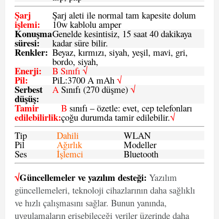
Şarj
Şarj aleti ile normal tam kapesite dolum
işlemi
:
10w kablolu amper
Konuşma
Genelde kesintisiz, 15 saat 40 dakikaya
süresi
:
kadar süre bilir.
Renkler:
Beyaz, kırmızı, siyah, yeşil, mavi, gri,
bordo, siyah,
Enerji
:
B Sınıfı √
Pil
:
PiL:3700 A mAh
√
Serbest
A
Sınıfı (270 düşme)
√
düşüş
:
Tamir
B
sınıfı – özetle: evet, cep telefonları
edilebilirlik
:
çoğu durumda tamir edilebilir.
√
Tip
Dahili
WLAN
Pil
Ağırlık
Modeller
Ses
İşlemci
Bluetooth
√
Güncellemeler ve yazılım desteği:
Yazılım
güncellemeleri, teknoloji cihazlarının daha sağlıklı
ve hızlı çalışmasını sağlar. Bunun yanında,
uygulamaların erişebileceği veriler üzerinde daha