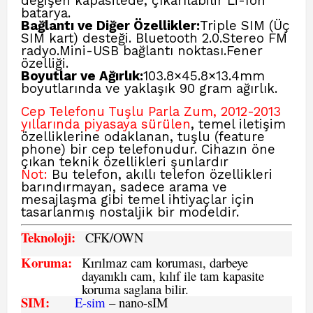
değişen kapasitede, çıkarılabilir Li-Ion
batarya.
Bağlantı ve Diğer Özellikler:
Triple SIM (Üç
SIM kart) desteği.
Bluetooth 2.0.
Stereo FM
radyo.
Mini-USB bağlantı noktası.
Fener
özelliği.
Boyutlar ve Ağırlık:
103.8×45.8×13.4
mm
boyutlarında ve yaklaşık 90 gram ağırlık.
Cep Telefonu Tuşlu Parla Zum, 2012-2013
yıllarında piyasaya sürülen
, temel iletişim
özelliklerine odaklanan, tuşlu (feature
phone) bir cep telefonudur. Cihazın öne
çıkan teknik özellikleri şunlardır
Not:
Bu telefon, akıllı telefon özellikleri
barındırmayan, sadece arama ve
mesajlaşma gibi temel ihtiyaçlar için
tasarlanmış nostaljik bir modeldir.
Teknoloji:
CFK
/OWN
Koruma:
Kırılmaz cam koruması, darbeye
dayanıklı cam, kılıf ile tam kapasite
koruma saglana bilir.
SIM
:
E-sim
– nano-sIM