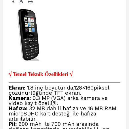
-
√ Temel Teknik Öze
llikleri √
Ekran:
1.8 inç boyutunda,
128×160
piksel
çözünürlüğünde TFT ekran.
Kamera:
0.3 MP (VGA) arka kamera ve
video kayıt özelliği.
Hafıza:
32 MB dahili hafıza ve 16 MB RAM.
microSDHC kart desteği ile hafıza
artırılabilir.
Pil:
600 mAh ile 700 mAh arasında