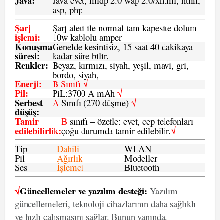
Java
:
Java evet, mıdp 2.0 wap 2.0/xhtml, html,
asp, php
Şarj
Şarj aleti ile normal tam kapesite dolum
işlemi
:
10w kablolu amper
Konuşma
Genelde kesintisiz, 15 saat 40 dakikaya
süresi
:
kadar süre bilir.
Renkler:
Beyaz, kırmızı, siyah, yeşil, mavi, gri,
bordo, siyah,
Enerji
:
B Sınıfı √
Pil
:
PiL:3700 A mAh
√
Serbest
A
Sınıfı (270 düşme)
√
düşüş
:
Tamir
B
sınıfı – özetle: evet, cep telefonları
edilebilirlik
:
çoğu durumda tamir edilebilir.
√
Tip
Dahili
WLAN
Pil
Ağırlık
Modeller
Ses
İşlemci
Bluetooth
√
Güncellemeler ve yazılım desteği:
Yazılım
güncellemeleri, teknoloji cihazlarının daha sağlıklı
ve hızlı çalışmasını sağlar. Bunun yanında,