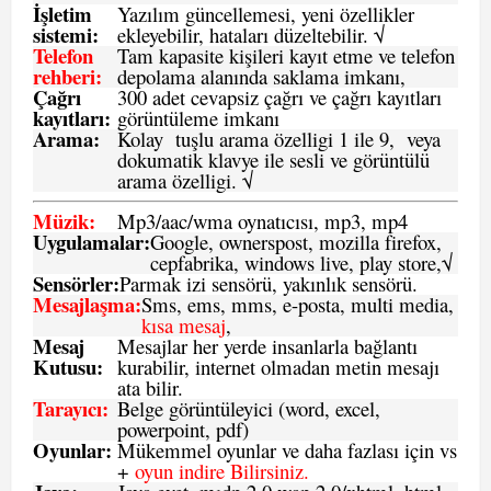
İşletim
Yazılım güncellemesi, yeni özellikler
sistemi
:
ekleyebilir, hataları düzeltebilir. √
Telefon
Tam kapasite kişileri kayıt etme ve telefon
rehberi
:
depolama alanında saklama imkanı,
Çağrı
300 adet cevapsiz çağrı ve çağrı kayıtları
kayıtları
:
görüntüleme imkanı
Arama:
Kolay tuşlu arama özelligi 1 ile 9, veya
dokumatik klavye ile sesli ve görüntülü
arama özelligi. √
Müzik:
Mp3/aac/wma oynatıcısı, mp3, mp4
Uygulamalar:
Google, ownerspost, mozilla firefox,
cepfabrika, windows live, play store,√
Sensö
rler
:
Parmak izi sensörü, yakınlık sensörü.
Mesajlaşma
:
Sms, ems, mms, e-posta, multi media,
kısa mesaj
,
Mesaj
Mesajlar her yerde insanlarla bağlantı
Kutusu:
kurabilir, internet olmadan metin mesajı
ata bilir.
Tarayıcı
:
Belge görüntüleyici (word, excel,
powerpoint, pdf)
Oyunlar
:
Mükemmel oyunlar ve daha fazlası için vs
+
oyun indire Bilirsiniz.