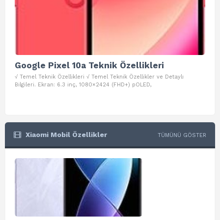
Google Pixel 10a Teknik Özellikleri
Go
√ Temel Teknik Özellikleri √ Temel Teknik Özellikler ve Detaylı
√ Te
Bilgileri. Ekran: 6.3 inç, 1080×2424 (FHD+) pOLED,
ve D
Xiaomi Mobil Özellikler
TÜMÜNÜ GÖSTER