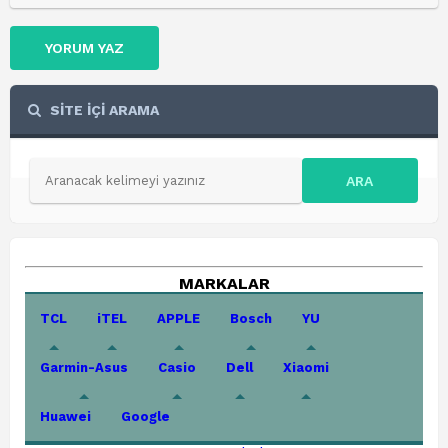
YORUM YAZ
SİTE İÇİ ARAMA
ARA
MARKALAR
TCL
iTEL
APPLE
Bosch
YU
Garmin-Asus
Casio
Dell
Xiaomi
Huawei
Google