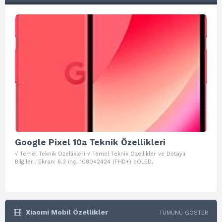
Google Pixel 10a Teknik Özellikleri
Go
√ Temel Teknik Özellikleri √ Temel Teknik Özellikler ve Detaylı
√ Te
Bilgileri. Ekran: 6.3 inç, 1080×2424 (FHD+) pOLED,
ve D
Xiaomi Mobil Özellikler
TÜMÜNÜ GÖSTER