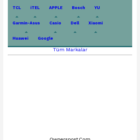
TCL
iTEL
APPLE
Bosch
YU
Garmin-Asus
Casio
Dell
Xiaomi
Huawei
Google
Tüm Markalar
Ownerspost.Com