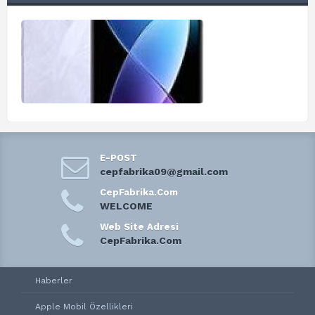
E-POST
cepfabrika09@gmail.com
CepFabrika.Com
WELCOME
Web Site Adresi
CepFabrika.Com
Haberler
Apple Mobil Özellikleri