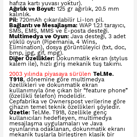
hafıza kartı yuvası yoktur).
Ağırlık ve Boyut:
125 gr ağırlık, 20.5 mm
kalınlık.
Pil:
720mAh çıkarılabilir Li-Ion pil.
Bağlantı ve Mesajlaşma:
WAP 1.2.1 tarayıcı,
SMS, EMS, MMS ve E-posta desteği.
Multimedya ve Oyun:
Java desteği, 3 adet
yüklü oyun (Pipemania, 4 Wins,
Elimination), dosya görüntüleyici (txt, doc,
bmp, jpg, gif, mpg).
Diğer Özellikler:
Dokunmatik ekran (stylus
kalem ile), hızlı giriş mekanik tuş takımı.
2003 yılında piyasaya sürülen
Tel.Me.
T918
, dönemine göre multimedya
özellikleri ve dokunmatik ekran
kullanımıyla öne çıkan bir “feature phone”
(özellikli telefon) modelidir.
Cepfabrika
ve Ownerspost
verilerine göre
cihazın temel teknik özellikleri şöyledir.
Özetle:
Tel.Me. T918, özellikle genç
kullanıcıları hedefleyen, multimedya
mesajlaşma uygulamaları ve Java
oyunlarına odaklanan, dokunmatik ekranı
mekanik tuşlarla birleştiren klasik bir