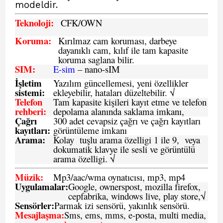
modeldir.
Teknoloji:
CFK
/OWN
Koruma:
Kırılmaz cam koruması, darbeye
dayanıklı cam, kılıf ile tam kapasite
koruma saglana bilir.
SIM
:
E-sim
– nano-sIM
İşletim
Yazılım güncellemesi, yeni özellikler
sistemi
:
ekleyebilir, hataları düzeltebilir. √
Telefon
Tam kapasite kişileri kayıt etme ve telefon
rehberi
:
depolama alanında saklama imkanı,
Çağrı
300 adet cevapsiz çağrı ve çağrı kayıtları
kayıtları
:
görüntüleme imkanı
Arama:
Kolay tuşlu arama özelligi 1 ile 9, veya
dokumatik klavye ile sesli ve görüntülü
arama özelligi. √
Müzik:
Mp3/aac/wma oynatıcısı, mp3, mp4
Uygulamalar:
Google, ownerspost, mozilla firefox,
cepfabrika, windows live, play store,√
Sensö
rler
:
Parmak izi sensörü, yakınlık sensörü.
Mesajlaşma
:
Sms, ems, mms, e-posta, multi media,