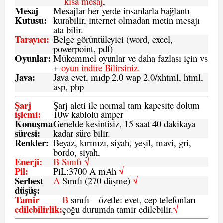
kısa mesaj
,
Mesaj
Mesajlar her yerde insanlarla bağlantı
Kutusu:
kurabilir, internet olmadan metin mesajı
ata bilir.
Tarayıcı
:
Belge görüntüleyici (word, excel,
powerpoint, pdf)
Oyunlar
:
Mükemmel oyunlar ve daha fazlası için vs
+
oyun indire Bilirsiniz.
Java
:
Java evet, mıdp 2.0 wap 2.0/xhtml, html,
asp, php
Şarj
Şarj aleti ile normal tam kapesite dolum
işlemi
:
10w kablolu amper
Konuşma
Genelde kesintisiz, 15 saat 40 dakikaya
süresi
:
kadar süre bilir.
Renkler:
Beyaz, kırmızı, siyah, yeşil, mavi, gri,
bordo, siyah,
Enerji
:
B Sınıfı √
Pil
:
PiL:3700 A mAh
√
Serbest
A
Sınıfı (270 düşme)
√
düşüş
:
Tamir
B
sınıfı – özetle: evet, cep telefonları
edilebilirlik
:
çoğu durumda tamir edilebilir.
√