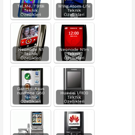
Tel.Me. T919i
MWg Atom Life
Teknik
Teknik
Özellikleri
Özellikleri
Neonode N1
Neonode N1m
Teknik
Teknik
Özellikleri
Özellikleri
Garmin-Asus
nuvifone G60
Huawei U1100
Teknik
Teknik
Özellikleri
Özellikleri