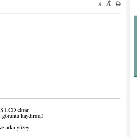
+
-
PS LCD ekran
ı görüntü kaydırma)
ve arka yüzey