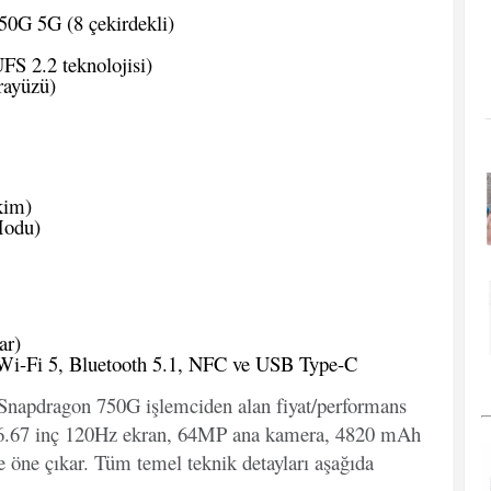
G 5G (8 çekirdekli)
S 2.2 teknolojisi)
rayüzü)
kim)
Modu)
ar)
Wi-Fi 5, Bluetooth 5.1, NFC ve USB Type-C
Snapdragon 750G işlemciden alan fiyat/performans
az; 6.67 inç 120Hz ekran, 64MP ana kamera, 4820 mAh
le öne çıkar. Tüm temel teknik detayları aşağıda