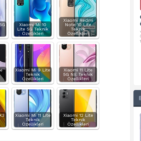
Google Pixel 10 Pro Teknik
Xiaomi Redmi
Özellikleri
 5G
Xiaomi Mi 10
Note 10 Lite
Lite 5G Teknik
Teknik
√ Temel Teknik Özellikleri √ Temel Teknik
Özellikleri
Özellikleri
Özellikler ve Detaylı Bilgileri. Ekran: 6.3 inç,
1280 x 2856 piksel, 120 Hz LTPO
te
Xiaomi Mi 9 Lite
Xiaomi 11 Lite
Teknik
5G NE Teknik
Özellikleri
Özellikleri
X3
Xiaomi Mi 11 Lite
Xiaomi 12 Lite
k
Teknik
Teknik
Özellikleri
Özellikleri