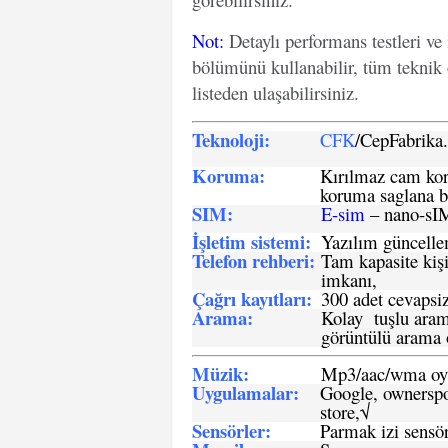
Not
:
Detaylı performans testleri ve
bölümünü kullanabilir, tüm teknik 
listeden ulaşabilirsiniz.
Teknoloji:
CFK
/CepFabrik
Koruma:
Kırılmaz cam koru
koruma saglana bi
SIM
:
E-sim
– nano-sI
İşletim sistemi
:
Yazılım güncelleme
Telefon rehberi
:
Tam kapasite kişi
imkanı,
Çağrı kayıtları
:
300 adet cevapsiz
Arama:
Kolay tuşlu arama
görüntülü arama ö
Müzik:
Mp3/aac/wma oyn
Uygulamalar:
Google, ownerspos
store,√
Sensö
rler
:
Parmak izi sensör