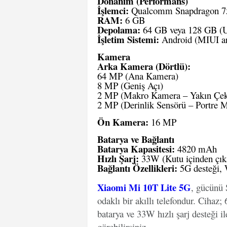
Donanım (Performans)
İşlemci:
Qualcomm Snapdragon 750
RAM:
6 GB
Depolama:
64 GB veya 128 GB (UF
İşletim Sistemi:
Android (MIUI a
Kamera
Arka Kamera (Dörtlü):
64 MP (Ana Kamera)
8 MP (Geniş Açı)
2 MP (Makro Kamera – Yakın Çe
2 MP (Derinlik Sensörü – Portre 
Ön Kamera:
16 MP
Batarya ve Bağlantı
Batarya Kapasitesi:
4820 mAh
Hızlı Şarj:
33W (Kutu içinden çık
Bağlantı Özellikleri:
5G desteği, 
Xiaomi Mi 10T Lite 5G
, gücünü 
odaklı bir akıllı telefondur. Cih
batarya ve 33W hızlı şarj desteği i
görebilirsiniz.