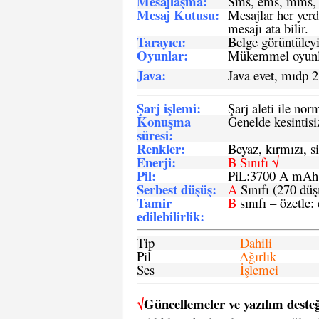
Mesajlaşma
:
Sms, ems, mms, 
Mesaj Kutusu:
Mesajlar her yerd
mesajı ata bilir.
Tarayıcı
:
Belge görüntüleyi
Oyunlar
:
Mükemmel oyunlar
Java
:
Java evet, mıdp 2
Şarj işlemi
:
Şarj aleti ile n
Konuşma
Genelde kesintisiz
süresi
:
Renkler:
Beyaz, kırmızı, si
Enerji
:
B Sınıfı √
Pil
:
PiL:3700 A mA
Serbest düşüş
:
A
Sınıfı (270 dü
Tamir
B
sınıfı – özetle:
edilebilirlik
:
Tip
Dahili
Pil
Ağırlık
Ses
İşlemci
√
Güncellemeler ve yazılım desteğ