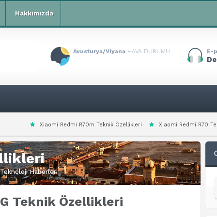
Hakkımızda
Avusturya/Viyana
HAVA DURUMU
E-p
De
edmi R70m Teknik Özellikleri
Xiaomi Redmi R70 Teknik Özellikleri
Xi
likleri
Teknoloji Haberleri
G Teknik Özellikleri