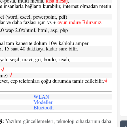
e-posta, multi media,
kısa mesaj
,
e insanlarla bağlantı kurabilir, internet olmadan metin
ci (word, excel, powerpoint, pdf)
 ve daha fazlası için vs +
oyun indire Bilirsiniz.
.0 wap 2.0/xhtml, html, asp, php
ormal tam kapesite dolum 10w kablolu amper
, 15 saat 40 dakikaya kadar süre bilir.
yah, yeşil, mavi, gri, bordo, siyah,
h
√
şme)
√
 evet, cep telefonları çoğu durumda tamir edilebilir.
√
WLAN
Modeller
Bluetooth
i:
Yazılım güncellemeleri, teknoloji cihazlarının daha