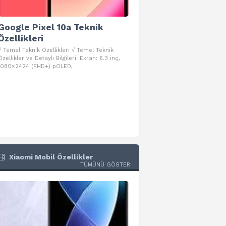
Google Pixel 10a Teknik
Google Pixel 10 Pro 
Özellikleri
Teknik Özellikleri
√ Temel Teknik Özellikleri √ Temel Teknik
√ Temel Teknik Özellikleri √ Goog
Özellikler ve Detaylı Bilgileri. Ekran: 6.3 inç,
Pro Fold Teknik Özellikleri ve Detay
1080×2424 (FHD+) pOLED,
İşlemci: Google Tensor G5
Xiaomi Mobil Özellikler
TÜMÜNÜ GÖSTER