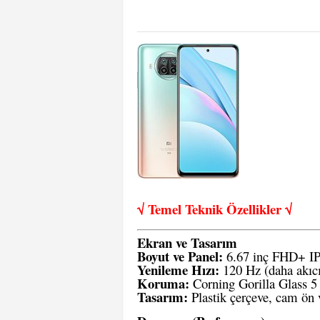
√ Temel Teknik Öze
llikler √
Ekran ve Tasarım
Boyut ve Panel:
6.67 inç FHD+ I
Yenileme Hızı:
120 Hz (daha akıc
Koruma:
Corning Gorilla Glass 5
Tasarım:
Plastik çerçeve, cam ön 