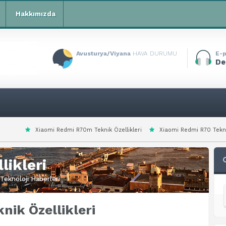
Hakkımızda
Avusturya/Viyana
HAVA DURUMU
E-p
De
dmi R70m Teknik Özellikleri
Xiaomi Redmi R70 Teknik Özellikleri
Xia
likleri
Teknoloji Haberleri
knik Özellikleri