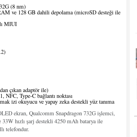
32G (8 nm)
AM ve 128 GB dahili depolama (microSD desteği ile
lı MIUI
.2)
dan çıkan adaptör ile)
1, NFC, Type-C bağlantı noktası
mak izi okuyucu ve yapay zeka destekli yüz tanıma
OLED ekran, Qualcomm Snapdragon 732G işlemci,
 33W hızlı şarj destekli 4250 mAh batarya ile
llı telefondur.