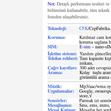
Not
:
Detaylı performans testleri ve
bölümünü kullanabilir, tüm teknik 
listeden ulaşabilirsiniz.
Teknoloji:
CFK
/CepFabrik
Koruma:
Kırılmaz cam koru
koruma saglana bi
SIM
:
E-sim
– nano-sI
İşletim sistemi
:
Yazılım güncelleme
Telefon rehberi
:
Tam kapasite kişi
imkanı,
Çağrı kayıtları
:
300 adet cevapsiz
Arama:
Kolay tuşlu arama
görüntülü arama ö
Müzik:
Mp3/aac/wma oyn
Uygulamalar:
Google, ownerspos
store,√
Sensö
rler
:
Parmak izi sensör
Mesajlaşma
:
Sms, ems, mms, 
Mesaj Kutusu:
Mesajlar her yerd