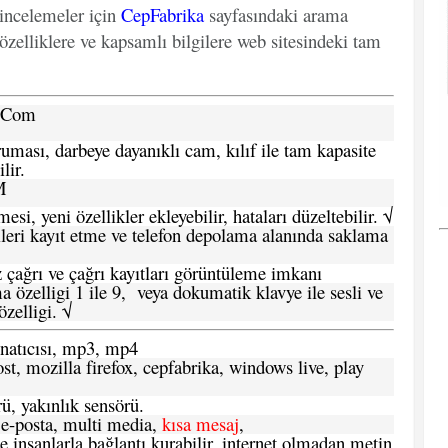
 incelemeler için
CepFabrika
sayfasındaki arama
özelliklere ve kapsamlı bilgilere web sitesindeki tam
a.Com
ması, darbeye dayanıklı cam, kılıf ile tam kapasite
lir.
M
si, yeni özellikler ekleyebilir, hataları düzeltebilir. √
leri kayıt etme ve telefon depolama alanında saklama
 çağrı ve çağrı kayıtları görüntüleme imkanı
 özelligi 1 ile 9, veya dokumatik klavye ile sesli ve
zelligi. √
atıcısı, mp3, mp4
t, mozilla firefox, cepfabrika, windows live, play
ü, yakınlık sensörü.
e-posta, multi media,
kısa mesaj
,
e insanlarla bağlantı kurabilir, internet olmadan metin