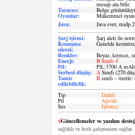
mesajı ata bilir.
Tarayıcı
:
Belge görüntüleyi
Oyunlar
:
Mükemmel oyunlar
Java
:
Java evet, mıdp 2
Şarj işlemi
:
Şarj aleti ile n
Konuşma
Genelde kesintisiz
süresi
:
Renkler:
Beyaz, kırmızı, si
Enerji
:
B Sınıfı √
Pil
:
PiL:3700 A mA
Serbest düşüş
:
A
Sınıfı (270 dü
Tamir
B
sınıfı – özetle:
edilebilirlik
:
Tip
Dahili
Pil
Ağırlık
Ses
İşlemci
√
Güncellemeler ve yazılım desteğ
sağlıklı ve hızlı çalışmasını sağlar