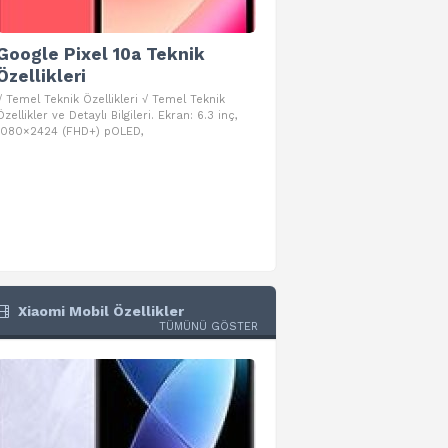
Google Pixel 10a Teknik
Google Pixel 10 Pro 
Özellikleri
Teknik Özellikleri
√ Temel Teknik Özellikleri √ Temel Teknik
√ Temel Teknik Özellikleri √ Goog
Özellikler ve Detaylı Bilgileri. Ekran: 6.3 inç,
Pro Fold Teknik Özellikleri ve Detay
1080×2424 (FHD+) pOLED,
İşlemci: Google Tensor G5
Xiaomi Mobil Özellikler
TÜMÜNÜ GÖSTER