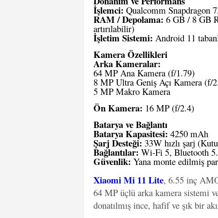
Donanım ve Performans
İşlemci:
Qualcomm Snapdragon 7
RAM / Depolama:
6 GB / 8 GB R
artırılabilir)
İşletim Sistemi:
Android 11 taban
Kamera Özellikleri
Arka Kameralar:
64 MP Ana Kamera (f/1.79)
8 MP Ultra Geniş Açı Kamera (f/2
5 MP Makro Kamera
Ön Kamera:
16 MP (f/2.4)
Batarya ve Bağlantı
Batarya Kapasitesi:
4250 mAh
Şarj Desteği:
33W hızlı şarj (Kutu
Bağlantılar:
Wi-Fi 5, Bluetooth 5.
Güvenlik:
Yana monte edilmiş par
Xiaomi Mi 11 Lite
, 6.55 inç AM
64 MP üçlü arka kamera sistemi ve
donatılmış ince, hafif ve şık bir akı