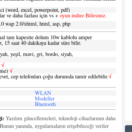
ci (word, excel, powerpoint, pdf)
 ve daha fazlası için vs +
oyun indire Bilirsiniz.
.0 wap 2.0/xhtml, html, asp, php
ormal tam kapesite dolum 10w kablolu amper
, 15 saat 40 dakikaya kadar süre bilir.
yah, yeşil, mavi, gri, bordo, siyah,
h
√
şme)
√
 evet, cep telefonları çoğu durumda tamir edilebilir.
√
WLAN
Modeller
Bluetooth
i:
Yazılım güncellemeleri, teknoloji cihazlarının daha
. Bunun yanında, uygulamaların erişebileceği veriler