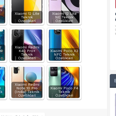
i
o
Xiaomi 12 Lite
Google Pixel 10 Pro Teknik
Xiaomi 12 Lite
Teknik
NE Teknik
Özellikleri
Özellikleri
Özellikleri
√ Temel Teknik Özellikleri √ Temel Teknik
Özellikler ve Detaylı Bilgileri. Ekran: 6.3 inç,
1280 x 2856 piksel, 120 Hz LTPO
2
Xiaomi Redmi
6
K40 Pro+
Xiaomi Poco X3
Teknik
NFC Teknik
Özellikleri
Özellikleri
Xiaomi Redmi
0
Note 10 Pro
Xiaomi Poco F4
ik
(India) Teknik
Teknik
Özellikleri
Özellikleri