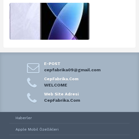
E-POST
cepfabrika09@gmail.com
CepFabrika.Com
WELCOME
Web Site Adresi
CepFabrika.Com
Haberler
Apple Mobil Özellikleri