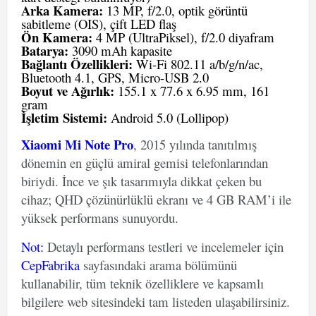
Arka Kamera:
13 MP, f/2.0, optik görüntü
sabitleme (OIS), çift LED flaş
Ön Kamera:
4 MP (UltraPiksel), f/2.0 diyafram
Batarya:
3090 mAh kapasite
Bağlantı Özellikleri:
Wi-Fi 802.11 a/b/g/n/ac,
Bluetooth 4.1, GPS, Micro-USB 2.0
Boyut ve Ağırlık:
155.1 x 77.6 x 6.95 mm, 161
gram
İşletim Sistemi:
Android 5.0 (Lollipop)
Xiaomi Mi Note Pro
, 2015 yılında tanıtılmış
dönemin en güçlü amiral gemisi telefonlarından
biriydi. İnce ve şık tasarımıyla dikkat çeken bu
cihaz; QHD çözünürlüklü ekranı ve 4 GB RAM’i ile
yüksek performans sunuyordu.
Not
:
Detaylı performans testleri ve incelemeler için
CepFabrika
sayfasındaki arama bölümünü
kullanabilir, tüm teknik özelliklere ve kapsamlı
bilgilere web sitesindeki tam listeden ulaşabilirsiniz.