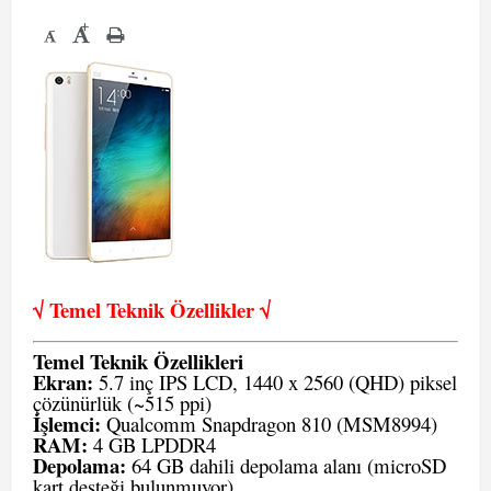
+
-
√ Temel Teknik Öze
llikler √
Temel Teknik Özellikleri
Ekran:
5.7 inç IPS LCD, 1440 x 2560 (QHD) piksel
çözünürlük (~515 ppi)
İşlemci:
Qualcomm Snapdragon 810 (MSM8994)
RAM:
4 GB LPDDR4
Depolama:
64 GB dahili depolama alanı (microSD
kart desteği bulunmuyor)