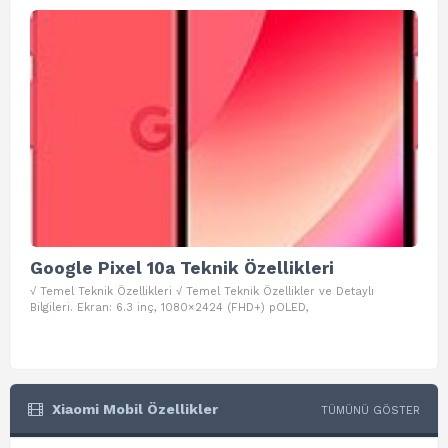
Google Pixel 10a Teknik Özellikleri
Go
√ Temel Teknik Özellikleri √ Temel Teknik Özellikler ve Detaylı
√ Te
Bilgileri. Ekran: 6.3 inç, 1080×2424 (FHD+) pOLED,
ve D
Xiaomi Mobil Özellikler
TÜMÜNÜ GÖSTER