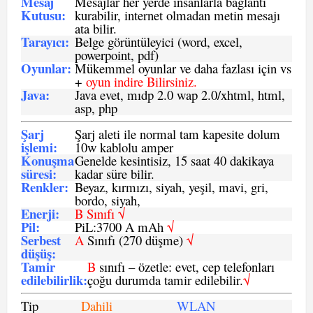
Mesaj
Mesajlar her yerde insanlarla bağlantı
Kutusu:
kurabilir, internet olmadan metin mesajı
ata bilir.
Tarayıcı
:
Belge görüntüleyici (word, excel,
powerpoint, pdf)
Oyunlar
:
Mükemmel oyunlar ve daha fazlası için vs
+
oyun indire Bilirsiniz.
Java
:
Java evet, mıdp 2.0 wap 2.0/xhtml, html,
asp, php
Şarj
Şarj aleti ile normal tam kapesite dolum
işlemi
:
10w kablolu amper
Konuşma
Genelde kesintisiz, 15 saat 40 dakikaya
süresi
:
kadar süre bilir.
Renkler:
Beyaz, kırmızı, siyah, yeşil, mavi, gri,
bordo, siyah,
Enerji
:
B Sınıfı √
Pil
:
PiL:3700 A mAh
√
Serbest
A
Sınıfı (270 düşme)
√
düşüş
:
Tamir
B
sınıfı – özetle: evet, cep telefonları
edilebilirlik
:
çoğu durumda tamir edilebilir.
√
Tip
Dahili
WLAN