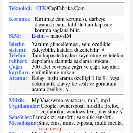
Teknoloji:
CFK
/CepFabrika.Com
Koruma:
Kırılmaz cam koruması, darbeye
dayanıklı cam, kılıf ile tam kapasite
koruma saglana bilir.
SIM
:
E-sim
– nano-sIM
İşletim
Yazılım güncellemesi, yeni özellikler
sistemi
:
ekleyebilir, hataları düzeltebilir. √
Telefon
Tam kapasite kişileri kayıt etme ve telefon
rehberi
:
depolama alanında saklama imkanı,
Çağrı
300 adet cevapsiz çağrı ve çağrı kayıtları
kayıtları
:
görüntüleme imkanı
Arama:
Kolay tuşlu arama özelligi 1 ile 9, veya
dokumatik klavye ile sesli ve görüntülü
arama özelligi. √
Müzik:
Mp3/aac/wma oynatıcısı, mp3, mp4
Uygulamalar:
Google, ownerspost, mozilla firefox,
cepfabrika, windows live, play store,√
Sensö
rler
:
Parmak izi sensörü, yakınlık sensörü.
Mesajlaşma
:
Sms, ems, mms, e-posta, multi media,
kısa mesaj
,