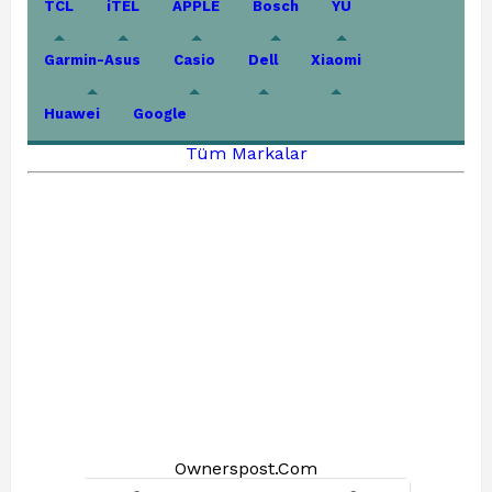
TCL
iTEL
APPLE
Bosch
YU
Garmin-Asus
Casio
Dell
Xiaomi
Huawei
Google
Tüm Markalar
Ownerspost.Com