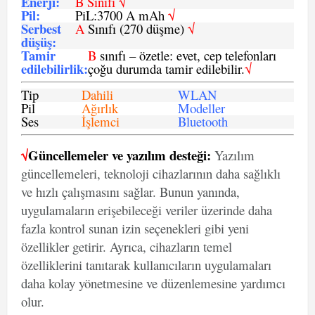
Enerji
:
B Sınıfı √
Pil
:
PiL:3700 A mAh
√
Serbest
A
Sınıfı (270 düşme)
√
düşüş
:
Tamir
B
sınıfı – özetle: evet, cep telefonları
edilebilirlik
:
çoğu durumda tamir edilebilir.
√
Tip
Dahili
WLAN
Pil
Ağırlık
Modeller
Ses
İşlemci
Bluetooth
√
Güncellemeler ve yazılım desteği:
Yazılım
güncellemeleri, teknoloji cihazlarının daha sağlıklı
ve hızlı çalışmasını sağlar. Bunun yanında,
uygulamaların erişebileceği veriler üzerinde daha
fazla kontrol sunan izin seçenekleri gibi yeni
özellikler getirir. Ayrıca, cihazların temel
özelliklerini tanıtarak kullanıcıların uygulamaları
daha kolay yönetmesine ve düzenlemesine yardımcı
olur.