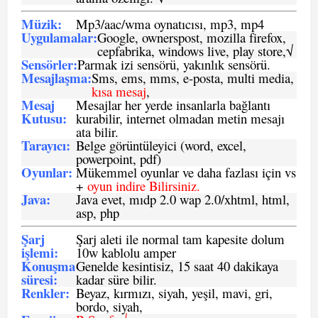
Müzik:
Mp3/aac/wma oynatıcısı, mp3, mp4
Uygulamalar:
Google, ownerspost, mozilla firefox,
cepfabrika, windows live, play store,√
Sensö
rler
:
Parmak izi sensörü, yakınlık sensörü.
Mesajlaşma
:
Sms, ems, mms, e-posta, multi media,
kısa mesaj
,
Mesaj
Mesajlar her yerde insanlarla bağlantı
Kutusu:
kurabilir, internet olmadan metin mesajı
ata bilir.
Tarayıcı
:
Belge görüntüleyici (word, excel,
powerpoint, pdf)
Oyunlar
:
Mükemmel oyunlar ve daha fazlası için vs
+
oyun indire Bilirsiniz.
Java
:
Java evet, mıdp 2.0 wap 2.0/xhtml, html,
asp, php
Şarj
Şarj aleti ile normal tam kapesite dolum
işlemi
:
10w kablolu amper
Konuşma
Genelde kesintisiz, 15 saat 40 dakikaya
süresi
:
kadar süre bilir.
Renkler:
Beyaz, kırmızı, siyah, yeşil, mavi, gri,
bordo, siyah,