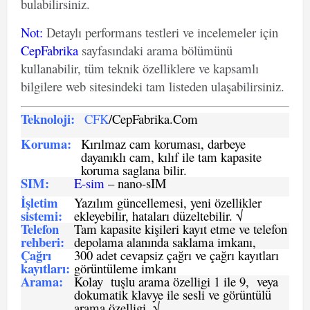
bulabilirsiniz.
Not
:
Detaylı performans testleri ve incelemeler için
CepFabrika
sayfasındaki arama bölümünü
kullanabilir, tüm teknik özelliklere ve kapsamlı
bilgilere web sitesindeki tam listeden ulaşabilirsiniz.
Teknoloji:
CFK
/CepFabrika.Com
Koruma:
Kırılmaz cam koruması, darbeye
dayanıklı cam, kılıf ile tam kapasite
koruma saglana bilir.
SIM
:
E-sim
– nano-sIM
İşletim
Yazılım güncellemesi, yeni özellikler
sistemi
:
ekleyebilir, hataları düzeltebilir. √
Telefon
Tam kapasite kişileri kayıt etme ve telefon
rehberi
:
depolama alanında saklama imkanı,
Çağrı
300 adet cevapsiz çağrı ve çağrı kayıtları
kayıtları
:
görüntüleme imkanı
Arama:
Kolay tuşlu arama özelligi 1 ile 9, veya
dokumatik klavye ile sesli ve görüntülü
arama özelligi. √