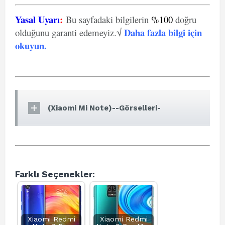
Yasal Uyarı
:
Bu sayfadaki bilgilerin
%100
doğru
Daha fazla bilgi için
olduğunu garanti edemeyiz.√
okuyun
.
(Xiaomi Mi Note)--Görselleri-
Farklı Seçenekler:
Xiaomi Redmi
Xiaomi Redmi