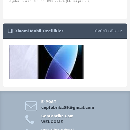
Bilgileri. Ekran: 6.3 inç, 1080×2424 (FHD+) pOLED,
ve D
Xiaomi Mobil Özellikler
TÜMÜNÜ GÖSTER
E-POST
cepfabrika09@gmail.com
CepFabrika.Com
WELCOME