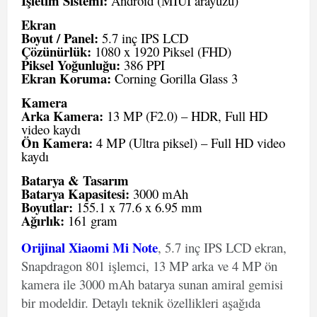
İşletim Sistemi:
Android (MIUI arayüzü)
Ekran
Boyut / Panel:
5.7 inç IPS LCD
Çözünürlük:
1080 x 1920 Piksel (FHD)
Piksel Yoğunluğu:
386 PPI
Ekran Koruma:
Corning Gorilla Glass 3
Kamera
Arka Kamera:
13 MP (F2.0) – HDR, Full HD
video kaydı
Ön Kamera:
4 MP (Ultra piksel) – Full HD video
kaydı
Batarya & Tasarım
Batarya Kapasitesi:
3000 mAh
Boyutlar:
155.1 x 77.6 x 6.95 mm
Ağırlık:
161 gram
Orijinal Xiaomi Mi Note
, 5.7 inç IPS LCD ekran,
Snapdragon 801 işlemci, 13 MP arka ve 4 MP ön
kamera ile 3000 mAh batarya sunan amiral gemisi
bir modeldir. Detaylı teknik özellikleri aşağıda