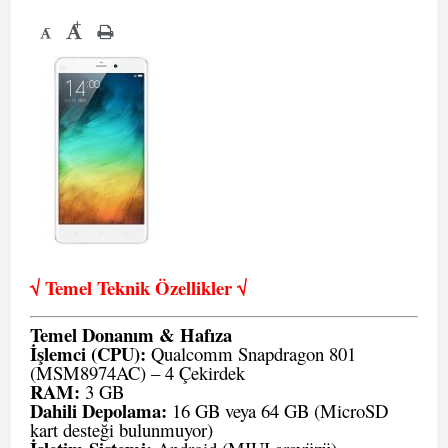
+
-
√ Temel Teknik Öze
llikler √
Temel Donanım & Hafıza
İşlemci (CPU):
Qualcomm Snapdragon 801
(MSM8974AC) – 4 Çekirdek
RAM:
3 GB
Dahili Depolama:
16 GB veya 64 GB (MicroSD
kart desteği bulunmuyor)