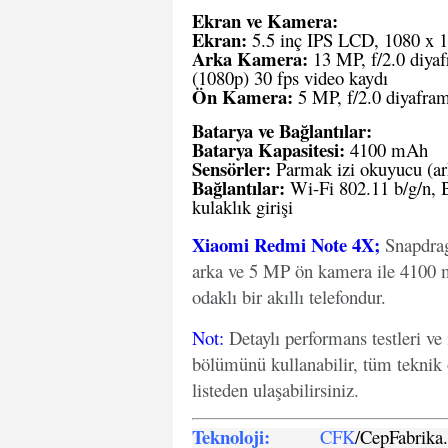
Ekran ve Kamera:
Ekran:
5.5 inç IPS LCD, 1080 x 1
Arka Kamera:
13 MP, f/2.0 diyaf
(1080p) 30 fps video kaydı
Ön Kamera:
5 MP, f/2.0 diyafram
Batarya ve Bağlantılar:
Batarya Kapasitesi:
4100 mAh
Sensörler:
Parmak izi okuyucu (arka
Bağlantılar:
Wi-Fi 802.11 b/g/n, 
kulaklık girişi
Xiaomi Redmi Note 4X;
Snapdrag
arka ve 5 MP ön kamera ile 4100 m
odaklı bir akıllı telefondur.
Not
:
Detaylı performans testleri ve
bölümünü kullanabilir, tüm teknik 
listeden ulaşabilirsiniz.
Teknoloji:
CFK
/CepFabrik