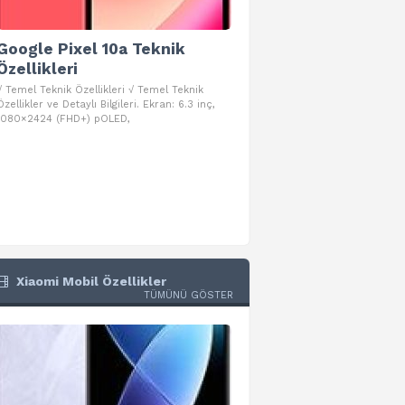
Google Pixel 10a Teknik
Google Pixel 10 Pro 
Özellikleri
Teknik Özellikleri
√ Temel Teknik Özellikleri √ Temel Teknik
√ Temel Teknik Özellikleri √ Goog
Özellikler ve Detaylı Bilgileri. Ekran: 6.3 inç,
Pro Fold Teknik Özellikleri ve Detay
1080×2424 (FHD+) pOLED,
İşlemci: Google Tensor G5
Xiaomi Mobil Özellikler
TÜMÜNÜ GÖSTER