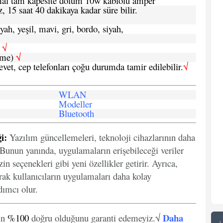
ormal tam kapesite dolum 10w kablolu amper
, 15 saat 40 dakikaya kadar süre bilir.
yah, yeşil, mavi, gri, bordo, siyah,
h
√
şme)
√
 evet, cep telefonları çoğu durumda tamir edilebilir.
√
WLAN
Modeller
Bluetooth
i:
Yazılım güncellemeleri, teknoloji cihazlarının daha
. Bunun yanında, uygulamaların erişebileceği veriler
in seçenekleri gibi yeni özellikler getirir. Ayrıca,
arak kullanıcıların uygulamaları daha kolay
ımcı olur.
Daha
in
%100
doğru olduğunu garanti edemeyiz.√