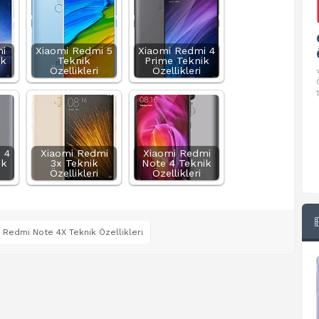
Google Pixel 10 Pro Teknik
i
Xiaomi Redmi 5
Xiaomi Redmi 4
Özellikleri
ik
Teknik
Prime Teknik
Özellikleri
Özellikleri
√ Temel Teknik Özellikleri √ Temel Teknik
Özellikler ve Detaylı Bilgileri. Ekran: 6.3 inç,
1280 x 2856 piksel, 120 Hz LTPO
 4
Xiaomi Redmi
Xiaomi Redmi
ik
3x Teknik
Note 4 Teknik
Özellikleri
Özellikleri
 Redmi Note 4X Teknik Özellikleri