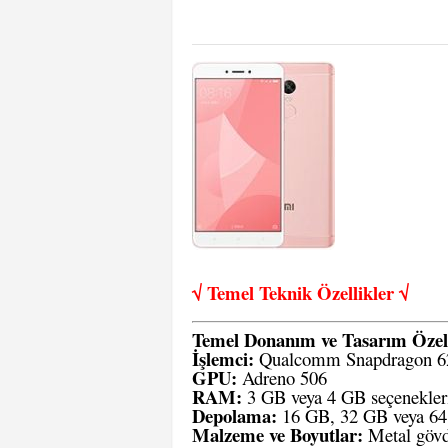
√ Temel Teknik Öze
llikler √
Temel Donanım ve Tasarım Özell
İşlemci:
Qualcomm Snapdragon 6
GPU:
Adreno 506
RAM:
3 GB veya 4 GB seçenekler
Depolama:
16 GB, 32 GB veya 64 G
Malzeme ve Boyutlar:
Metal gövd