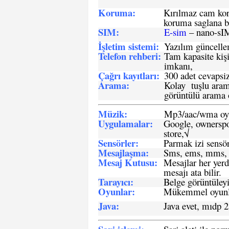
Koruma:
Kırılmaz cam koru
koruma saglana bi
SIM
:
E-sim
– nano-sI
İşletim sistemi
:
Yazılım güncelleme
Telefon rehberi
:
Tam kapasite kişi
imkanı,
Çağrı kayıtları
:
300 adet cevapsiz
Arama:
Kolay tuşlu arama
görüntülü arama ö
Müzik:
Mp3/aac/wma oyn
Uygulamalar:
Google, ownerspos
store,√
Sensö
rler
:
Parmak izi sensör
Mesajlaşma
:
Sms, ems, mms, 
Mesaj Kutusu:
Mesajlar her yerd
mesajı ata bilir.
Tarayıcı
:
Belge görüntüleyi
Oyunlar
:
Mükemmel oyunlar
Java
:
Java evet, mıdp 2