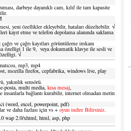
ması, darbeye dayanıklı cam, kılıf ile tam kapasite
lir.
M
si, yeni özellikler ekleyebilir, hataları düzeltebilir. √
leri kayıt etme ve telefon depolama alanında saklama
 çağrı ve çağrı kayıtları görüntüleme imkanı
 özelligi 1 ile 9, veya dokumatik klavye ile sesli ve
zelligi. √
atıcısı, mp3, mp4
t, mozilla firefox, cepfabrika, windows live, play
ü, yakınlık sensörü.
e-posta, multi media,
kısa mesaj
,
e insanlarla bağlantı kurabilir, internet olmadan metin
ci (word, excel, powerpoint, pdf)
 ve daha fazlası için vs +
oyun indire Bilirsiniz.
.0 wap 2.0/xhtml, html, asp, php