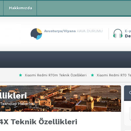
Hakkımızda
Avusturya/Viyana
HAVA DURUMU
E-p
De
i Redmi R70m Teknik Özellikleri
Xiaomi Redmi R70 Teknik Özellikleri
likleri
Teknoloji Haberleri
X Teknik Özellikleri