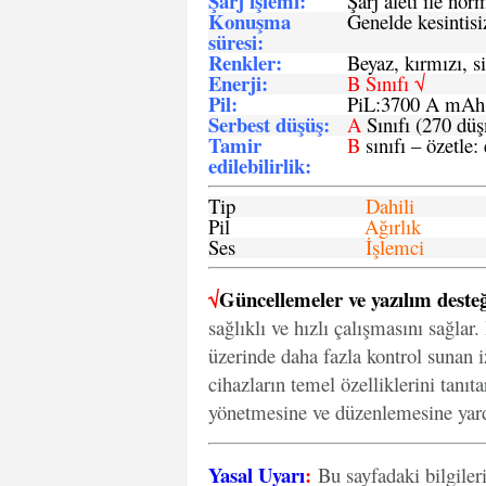
Şarj işlemi
:
Şarj aleti ile n
Konuşma
Genelde kesintisiz
süresi
:
Renkler:
Beyaz, kırmızı, si
Enerji
:
B Sınıfı √
Pil
:
PiL:3700 A mA
Serbest düşüş
:
A
Sınıfı (270 dü
Tamir
B
sınıfı – özetle:
edilebilirlik
:
Tip
Dahili
Pil
Ağırlık
Ses
İşlemci
√
Güncellemeler ve yazılım desteğ
sağlıklı ve hızlı çalışmasını sağlar
üzerinde daha fazla kontrol sunan iz
cihazların temel özelliklerini tanıt
yönetmesine ve düzenlemesine yard
Yasal Uyarı
:
Bu sayfadaki bilgiler