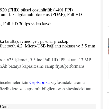
920 (FHD) piksel çözünürlük (~401 PPI)
ram, faz algılamalı otofokus (PDAF), Full HD
, Full HD 30 fps video kaydı
 tarafta), ivmeölçer, pusula, jiroskop
Bluetooth 4.2, Micro-USB bağlantı noktası ve 3.5 mm
on 625 işlemci, 5.5 inç Full HD IPS ekran, 13 MP
Ah batarya kapasitesine sahip fiyat/performans
 incelemeler için
CepFabrika
sayfasındaki arama
özelliklere ve kapsamlı bilgilere web sitesindeki tam
a.Com