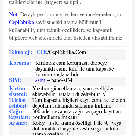
tetikleyicilerine (trigger) sahiptir.
Not
:
Detaylı performans testleri ve incelemeler için
CepFabrika
sayfasındaki arama bölümünü
kullanabilir, tüm teknik özelliklere ve kapsamlı
bilgilere web sitesindeki tam listeden ulaşabilirsiniz.
Teknoloji:
CFK
/CepFabrika.Com
Koruma:
Kırılmaz cam koruması, darbeye
dayanıklı cam, kılıf ile tam kapasite
koruma saglana bilir.
SIM
:
E-sim
– nano-sIM
İşletim
Yazılım güncellemesi, yeni özellikler
sistemi
:
ekleyebilir, hataları düzeltebilir. √
Telefon
Tam kapasite kişileri kayıt etme ve telefon
rehberi
:
depolama alanında saklama imkanı,
Çağrı
300 adet cevapsiz çağrı ve çağrı kayıtları
kayıtları
:
görüntüleme imkanı
Arama:
Kolay tuşlu arama özelligi 1 ile 9, veya
dokumatik klavye ile sesli ve görüntülü
arama özelligi. √