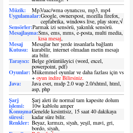
Müzik:
Mp3/aac/wma oynatıcısı, mp3, mp4
Uygulamalar:
Google, ownerspost, mozilla firefox,
cepfabrika, windows live, play store,√
Sensö
rler
:
Parmak izi sensörü, yakınlık sensörü.
Mesajlaşma
:
Sms, ems, mms, e-posta, multi media,
kısa mesaj
,
Mesaj
Mesajlar her yerde insanlarla bağlantı
Kutusu:
kurabilir, internet olmadan metin mesajı
ata bilir.
Tarayıcı
:
Belge görüntüleyici (word, excel,
powerpoint, pdf)
Oyunlar
:
Mükemmel oyunlar ve daha fazlası için vs
+
oyun indire Bilirsiniz.
Java
:
Java evet, mıdp 2.0 wap 2.0/xhtml, html,
asp, php
Şarj
Şarj aleti ile normal tam kapesite dolum
işlemi
:
10w kablolu amper
Konuşma
Genelde kesintisiz, 15 saat 40 dakikaya
süresi
:
kadar süre bilir.
Renkler:
Beyaz, kırmızı, siyah, yeşil, mavi, gri,
bordo, siyah,