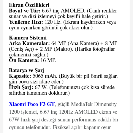
Ekran Özellikleri
Boyut ve Tür:
6.67 inç AMOLED. (Canlı renkler
sunar ve dizi izlemeyi çok keyifli hale getirir.)
Yenileme Hızı:
120 Hz. (Ekranı kaydırırken veya
oyun oynarken görüntü çok akıcı olur.)
Kamera Sistemi
Arka Kameralar:
64 MP (Ana Kamera) + 8 MP
(Geniş Açı) + 2 MP (Makro). (Harika fotoğraflar
çekmenizi sağlar.)
Ön Kamera:
16 MP.
Batarya ve Şarj
Kapasite:
5065 mAh. (Büyük bir pil ömrü sağlar,
gün boyu sizi idare eder.)
Hızlı Şarj:
67 W. (Telefonunuzu çok kısa sürede
sıfırdan tamamen doldurur.)
Xiaomi Poco F3 GT
, güçlü MediaTek Dimensity
1200 işlemci, 6.67 inç 120Hz AMOLED ekran ve
67W hızlı şarj desteği sunan performans odaklı bir
oyuncu telefonudur. Fiziksel açılır kapanır oyun