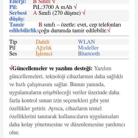
Enerji
:
B Sınıfı √
Pil
:
PiL:3700 A mAh
√
Serbest
A
Sınıfı (270 düşme)
√
düşüş
:
Tamir
B
sınıfı – özetle: evet, cep telefonları
edilebilirlik
:
çoğu durumda tamir edilebilir.
√
Tip
Dahili
WLAN
Pil
Ağırlık
Modeller
Ses
İşlemci
Bluetooth
√
Güncellemeler ve yazılım desteği:
Yazılım
güncellemeleri, teknoloji cihazlarının daha sağlıklı
ve hızlı çalışmasını sağlar. Bunun yanında,
uygulamaların erişebileceği veriler üzerinde daha
fazla kontrol sunan izin seçenekleri gibi yeni
özellikler getirir. Ayrıca, cihazların temel
özelliklerini tanıtarak kullanıcıların uygulamaları
daha kolay yönetmesine ve düzenlemesine yardımcı
olur.