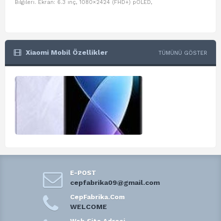
Bilgileri. Ekran: 6.3 inç, 1080×2424 (FHD+) pOLED,
ve D
Xiaomi Mobil Özellikler
TÜMÜNÜ GÖSTER
E-POST
cepfabrika09@gmail.com
CepFabrika.Com
WELCOME