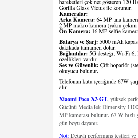
hareketleri çok net gösteren 120 Hz
Gorilla Glass Victus ile korunur.
Kameralar:
Arka Kamera:
64 MP ana kamera, 
2 MP makro kamera (yakın çekim i
Ön Kamera:
16 MP selfie kamera
Batarya ve Şarj:
5000 mAh kapasite
dakikada tamamen dolar.
Bağlantılar:
5G desteği, Wi-Fi 6, 
özellikleri vardır.
Ses ve Güvenlik:
Çift hoparlör (ste
okuyucu bulunur.
Telefonun kutu içeriğinde 67W şarj 
alır.
Xiaomi Poco X3 GT
, yüksek perf
Gücünü MediaTek Dimensity 1100 iş
MP kamerası bulunur. 67 W hızlı şa
gün boyu dayanır.
Not
:
Detaylı performans testleri ve