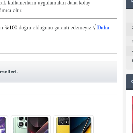
arak kullanıcıların uygulamaları daha kolay
ımcı olur.
Daha
in
%100
doğru olduğunu garanti edemeyiz.√
selleri-