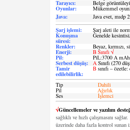
Tarayıcı
:
Belge görüntüleyi
Oyunlar
:
Mükemmel oyunlar
Java
:
Java evet, mıdp 2
Şarj işlemi
:
Şarj aleti ile n
Konuşma
Genelde kesintisiz
süresi
:
Renkler:
Beyaz, kırmızı, si
Enerji
:
B Sınıfı √
Pil
:
PiL:3700 A mA
Serbest düşüş
:
A
Sınıfı (270 dü
Tamir
B
sınıfı – özetle:
edilebilirlik
:
Tip
Dahili
Pil
Ağırlık
Ses
İşlemci
√
Güncellemeler ve yazılım desteğ
sağlıklı ve hızlı çalışmasını sağlar
üzerinde daha fazla kontrol sunan iz