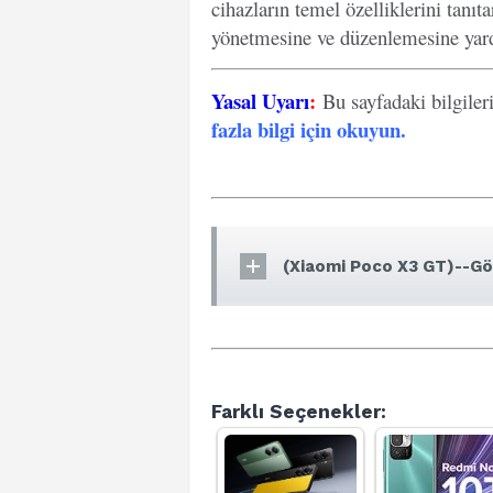
cihazların temel özelliklerini tanıt
yönetmesine ve düzenlemesine yard
Yasal Uyarı
:
Bu sayfadaki bilgiler
fazla bilgi için okuyun
.
(Xiaomi Poco X3 GT)--Gör
Farklı Seçenekler: