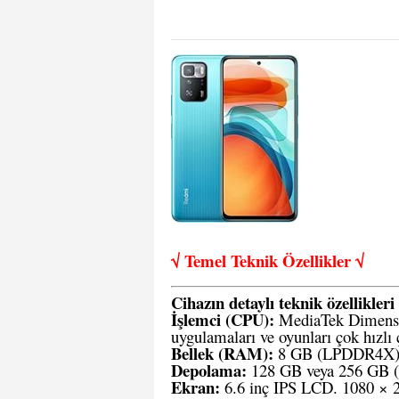
√ Temel Teknik Öze
llikler √
Cihazın detaylı teknik özellikleri 
İşlemci (CPU):
MediaTek Dimensit
uygulamaları ve oyunları çok hızlı ça
Bellek (RAM):
8 GB (LPDDR4X
Depolama:
128 GB veya 256 GB (U
Ekran:
6.6 inç IPS LCD. 1080 × 2