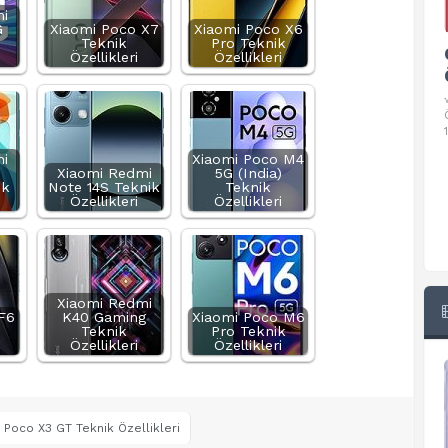
i
G
Xiaomi Poco X7
Xiaomi Poco X6
Teknik
Pro Teknik
Google Pixel 10 Pro Teknik
Özellikleri
Özellikleri
Özellikleri
√ Temel Teknik Özellikleri √ Temel Teknik
Özellikler ve Detaylı Bilgileri. Ekran: 6.3 inç,
1280 x 2856 piksel, 120 Hz LTPO
i
Xiaomi Poco M4
o
Xiaomi Redmi
5G (India)
ik
Note 14S Teknik
Teknik
Özellikleri
Özellikleri
Xiaomi Redmi
F6
K40 Gaming
Xiaomi Poco M6
Teknik
Pro Teknik
Özellikleri
Özellikleri
 Poco X3 GT Teknik Özellikleri