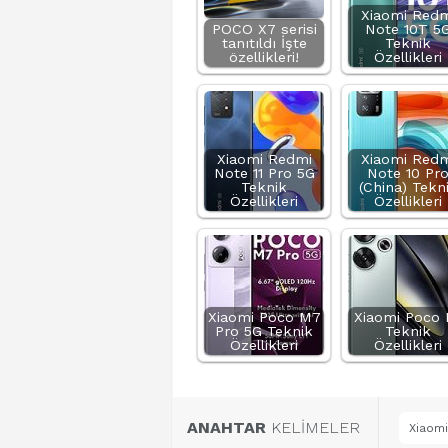
Xiaomi Redm
POCO X7 serisi
Note 10T 5
tanıtıldı İşte
Teknik
özellikleri!
Özellikleri
Xiaomi Redmi
Xiaomi Redm
Note 11 Pro 5G
Note 10 Pr
Teknik
(China) Tekn
Özellikleri
Özellikleri
Xiaomi Poco M7
Xiaomi Poco 
Pro 5G Teknik
Teknik
Özellikleri
Özellikleri
ANAHTAR
KELİMELER
Xiaomi