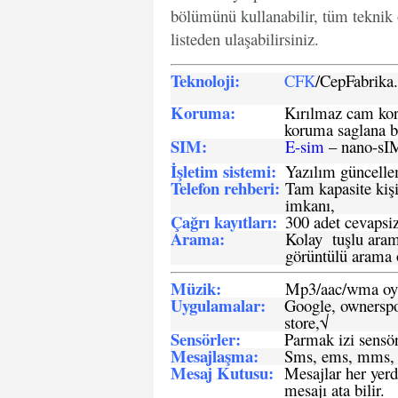
bölümünü kullanabilir, tüm teknik 
listeden ulaşabilirsiniz.
Teknoloji:
CFK
/CepFabrik
Koruma:
Kırılmaz cam koru
koruma saglana bi
SIM
:
E-sim
– nano-sI
İşletim sistemi
:
Yazılım güncelleme
Telefon rehberi
:
Tam kapasite kişi
imkanı,
Çağrı kayıtları
:
300 adet cevapsiz
Arama:
Kolay tuşlu arama
görüntülü arama ö
Müzik:
Mp3/aac/wma oyn
Uygulamalar:
Google, ownerspos
store,√
Sensö
rler
:
Parmak izi sensör
Mesajlaşma
:
Sms, ems, mms, 
Mesaj Kutusu:
Mesajlar her yerd
mesajı ata bilir.