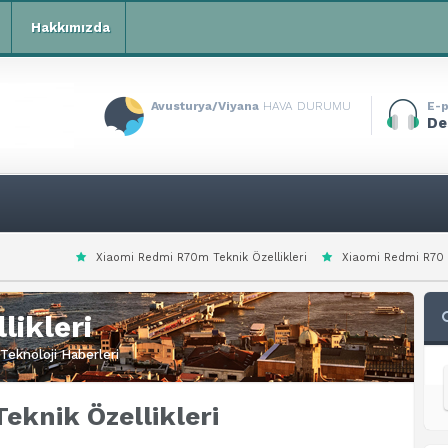
Hakkımızda
Avusturya/Viyana
HAVA DURUMU
E-p
De
i Redmi R70m Teknik Özellikleri
Xiaomi Redmi R70 Teknik Özellikleri
likleri
Teknoloji Haberleri
eknik Özellikleri