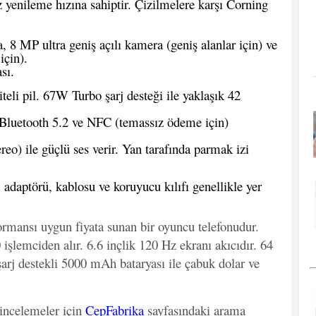
 yenileme hızına sahiptir. Çizilmelere karşı Corning
8 MP ultra geniş açılı kamera (geniş alanlar için) ve
çin).
sı.
li pil. 67W Turbo şarj desteği ile yaklaşık 42
Bluetooth 5.2 ve NFC (temassız ödeme için)
reo) ile güçlü ses verir. Yan tarafında parmak izi
adaptörü, kablosu ve koruyucu kılıfı genellikle yer
ormansı uygun fiyata sunan bir oyuncu telefonudur.
lemciden alır. 6.6 inçlik 120 Hz ekranı akıcıdır. 64
rj destekli 5000 mAh bataryası ile çabuk dolar ve
 incelemeler için
CepFabrika
sayfasındaki arama