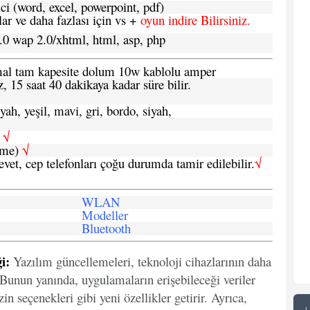
ci (word, excel, powerpoint, pdf)
 ve daha fazlası için vs +
oyun indire Bilirsiniz.
.0 wap 2.0/xhtml, html, asp, php
ormal tam kapesite dolum 10w kablolu amper
, 15 saat 40 dakikaya kadar süre bilir.
yah, yeşil, mavi, gri, bordo, siyah,
h
√
şme)
√
 evet, cep telefonları çoğu durumda tamir edilebilir.
√
WLAN
Modeller
Bluetooth
i:
Yazılım güncellemeleri, teknoloji cihazlarının daha
. Bunun yanında, uygulamaların erişebileceği veriler
in seçenekleri gibi yeni özellikler getirir. Ayrıca,