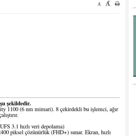
+
-
şu şekildedir.
y 1100 (6 nm mimari). 8 çekirdekli bu işlemci, ağır
lıştırır.
)
FS 3.1 hızlı veri depolama)
400 piksel çözünürlük (FHD+) sunar. Ekran, hızlı