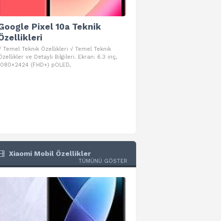
Google Pixel 10a Teknik
Google Pixel 10 Pro 
Özellikleri
Teknik Özellikleri
√ Temel Teknik Özellikleri √ Temel Teknik
√ Temel Teknik Özellikleri √ Goog
Özellikler ve Detaylı Bilgileri. Ekran: 6.3 inç,
Pro Fold Teknik Özellikleri ve Detay
1080×2424 (FHD+) pOLED,
İşlemci: Google Tensor G5
Xiaomi Mobil Özellikler
TÜMÜNÜ GÖSTER