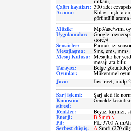
imkanı,
Çağrı kayıtları
:
300 adet cevapsiz
Arama:
Kolay tuşlu arama
görüntülü arama ö
Müzik:
Mp3/aac/wma oyn
Uygulamalar:
Google, ownerspos
store,√
Sensö
rler
:
Parmak izi sensör
Mesajlaşma
:
Sms, ems, mms, 
Mesaj Kutusu:
Mesajlar her yerd
mesajı ata bilir.
Tarayıcı
:
Belge görüntüleyi
Oyunlar
:
Mükemmel oyunlar
Java
:
Java evet, mıdp 2
Şarj işlemi
:
Şarj aleti ile n
Konuşma
Genelde kesintisiz
süresi
:
Renkler:
Beyaz, kırmızı, si
Enerji
:
B Sınıfı √
Pil
:
PiL:3700 A mA
Serbest düşüş
:
A
Sınıfı (270 dü