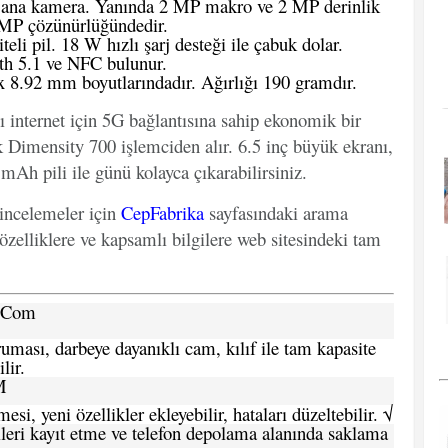
ana kamera. Yanında 2 MP makro ve 2 MP derinlik
8 MP çözünürlüğündedir.
li pil. 18 W hızlı şarj desteği ile çabuk dolar.
th 5.1 ve NFC bulunur.
 8.92 mm boyutlarındadır. Ağırlığı 190 gramdır.
lı internet için 5G bağlantısına sahip ekonomik bir
 Dimensity 700 işlemciden alır. 6.5 inç büyük ekranı,
 mAh pili ile günü kolayca çıkarabilirsiniz.
 incelemeler için
CepFabrika
sayfasındaki arama
özelliklere ve kapsamlı bilgilere web sitesindeki tam
a.Com
ması, darbeye dayanıklı cam, kılıf ile tam kapasite
lir.
M
si, yeni özellikler ekleyebilir, hataları düzeltebilir. √
leri kayıt etme ve telefon depolama alanında saklama