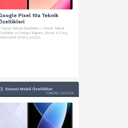
Google Pixel 10a Teknik
Google Pixel 10 Pro 
Özellikleri
Teknik Özellikleri
√ Temel Teknik Özellikleri √ Temel Teknik
√ Temel Teknik Özellikleri √ Goog
Özellikler ve Detaylı Bilgileri. Ekran: 6.3 inç,
Pro Fold Teknik Özellikleri ve Detay
1080×2424 (FHD+) pOLED,
İşlemci: Google Tensor G5
Xiaomi Mobil Özellikler
TÜMÜNÜ GÖSTER