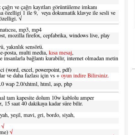
 çağrı ve çağrı kayıtları görüntüleme imkanı
 özelligi 1 ile 9, veya dokumatik klavye ile sesli ve
zelligi. √
atıcısı, mp3, mp4
t, mozilla firefox, cepfabrika, windows live, play
ü, yakınlık sensörü.
e-posta, multi media,
kısa mesaj
,
e insanlarla bağlantı kurabilir, internet olmadan metin
ci (word, excel, powerpoint, pdf)
 ve daha fazlası için vs +
oyun indire Bilirsiniz.
.0 wap 2.0/xhtml, html, asp, php
ormal tam kapesite dolum 10w kablolu amper
, 15 saat 40 dakikaya kadar süre bilir.
yah, yeşil, mavi, gri, bordo, siyah,
h
√
şme)
√