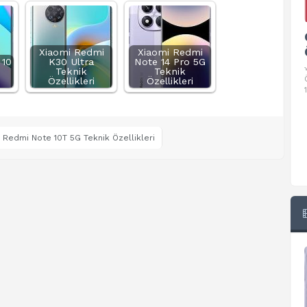
Google Pixel 10 Pro Teknik
Özellikleri
Xiaomi Redmi
Xiaomi Redmi
 10
K30 Ultra
Note 14 Pro 5G
√ Temel Teknik Özellikleri √ Temel Teknik
Teknik
Teknik
Özellikler ve Detaylı Bilgileri. Ekran: 6.3 inç,
Özellikleri
Özellikleri
1280 x 2856 piksel, 120 Hz LTPO
 Redmi Note 10T 5G Teknik Özellikleri