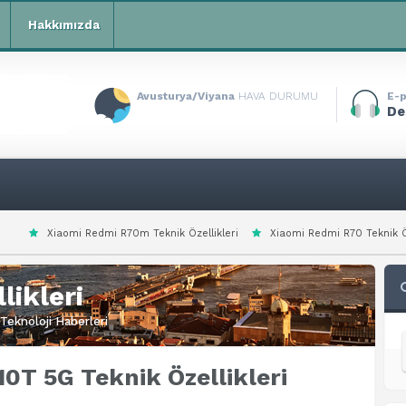
Hakkımızda
Avusturya/Viyana
HAVA DURUMU
E-p
De
mi R70m Teknik Özellikleri
Xiaomi Redmi R70 Teknik Özellikleri
Xiaom
likleri
Teknoloji Haberleri
0T 5G Teknik Özellikleri