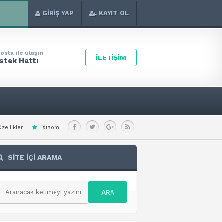
GİRİŞ YAP
KAYIT OL
osta ile ulaşın
İLETİŞİM
stek Hattı
i Redmi Note 15 Special Teknik Özellikleri
Xiaomi Redmi A7 Pro 4G Teknik Ö
SİTE İÇİ ARAMA
ARA