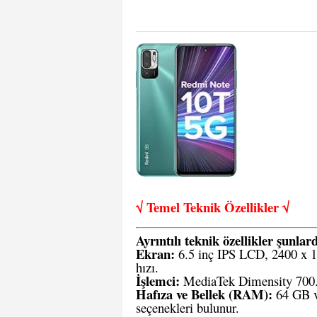
√ Temel Teknik Öze
llikler √
Ayrıntılı teknik özellikler şunlard
Ekran:
6.5 inç IPS LCD, 2400 x 
hızı.
İşlemci:
MediaTek Dimensity 700. O
Hafıza ve Bellek (RAM):
64 GB v
seçenekleri bulunur.