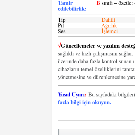
Tamir
B
sınıfı – özetle:
edilebilirlik
:
Tip
Dahili
Pil
Ağırlık
Ses
İşlemci
√
Güncellemeler ve yazılım desteğ
sağlıklı ve hızlı çalışmasını sağlar
üzerinde daha fazla kontrol sunan iz
cihazların temel özelliklerini tanıt
yönetmesine ve düzenlemesine yard
Yasal Uyarı
:
Bu sayfadaki bilgiler
fazla bilgi için okuyun
.