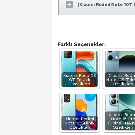
(Xiaomi Redmi Note 10T 5
Farklı Seçenekler:
Xiaomi Poco X3
Xiaomi Redm
GT Teknik
Note 14S Tek
Özellikleri
Özellikleri
Xiaomi Redm
Xiaomi Redmi
Note 15 Pr
Note 11 Teknik
(China) Tekn
Özellikleri
Özellikleri