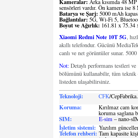
Kameralar:
Arka kısımda 48 MP 
sensörleri vardır. Ön kamera ise 
Batarya ve Şarj:
5000 mAh kapasite
Bağlantılar:
5G, Wi-Fi 5, Bluetoo
Boyut ve Ağırlık:
161.81 x 75.34 x
Xiaomi Redmi Note 10T 5G
, hız
akıllı telefondur. Gücünü MediaTek
canlı ve net görüntüler sunar. 5000
Not
:
Detaylı performans testleri ve
bölümünü kullanabilir, tüm teknik 
listeden ulaşabilirsiniz.
Teknoloji:
CFK
/CepFabrik
Koruma:
Kırılmaz cam koru
koruma saglana bi
SIM
:
E-sim
– nano-sI
İşletim sistemi
:
Yazılım güncelleme
Telefon rehberi
:
Tam kapasite kişi