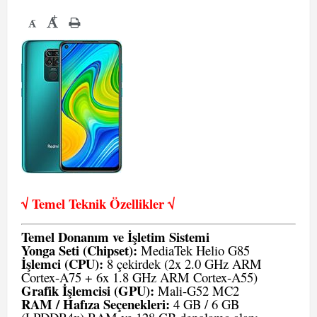
+
-
√ Temel Teknik Öze
llikler √
Temel Donanım ve İşletim Sistemi
Yonga Seti (Chipset):
MediaTek Helio G85
İşlemci (CPU):
8 çekirdek (2x 2.0 GHz ARM
Cortex-A75 + 6x 1.8 GHz ARM Cortex-A55)
Grafik İşlemcisi (GPU):
Mali-G52 MC2
RAM / Hafıza Seçenekleri:
4 GB / 6 GB