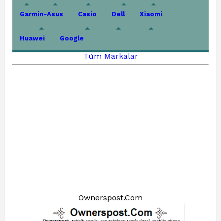
Garmin-Asus
Casio
Dell
Xiaomi
Huawei
Google
Tüm Markalar
Ownerspost.Com