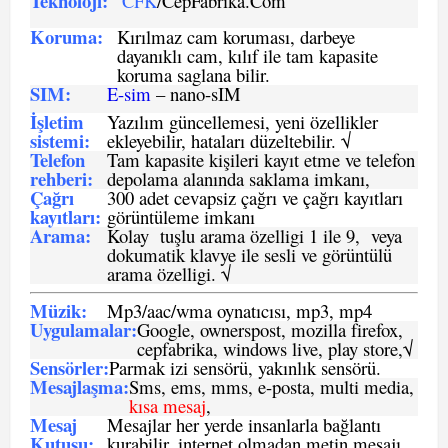
Teknoloji:
CFK
/CepFabrika.Com
Koruma:
Kırılmaz cam koruması, darbeye
dayanıklı cam, kılıf ile tam kapasite
koruma saglana bilir.
SIM
:
E-sim
– nano-sIM
İşletim
Yazılım güncellemesi, yeni özellikler
sistemi
:
ekleyebilir, hataları düzeltebilir. √
Telefon
Tam kapasite kişileri kayıt etme ve telefon
rehberi
:
depolama alanında saklama imkanı,
Çağrı
300 adet cevapsiz çağrı ve çağrı kayıtları
kayıtları
:
görüntüleme imkanı
Arama:
Kolay tuşlu arama özelligi 1 ile 9, veya
dokumatik klavye ile sesli ve görüntülü
arama özelligi. √
Müzik:
Mp3/aac/wma oynatıcısı, mp3, mp4
Uygulamalar:
Google, ownerspost, mozilla firefox,
cepfabrika, windows live, play store,√
Sensö
rler
:
Parmak izi sensörü, yakınlık sensörü.
Mesajlaşma
:
Sms, ems, mms, e-posta, multi media,
kısa mesaj
,
Mesaj
Mesajlar her yerde insanlarla bağlantı
Kutusu:
kurabilir, internet olmadan metin mesajı