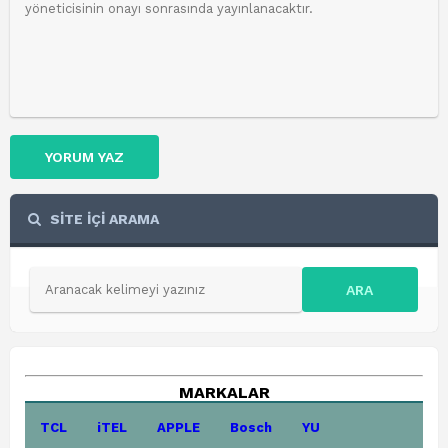
YORUM YAZ
SİTE İÇİ ARAMA
ARA
MARKALAR
TCL
iTEL
APPLE
Bosch
YU