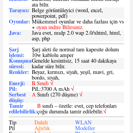
ata bilir.
Tarayıcı
:
Belge görüntüleyici (word, excel,
powerpoint, pdf)
Oyunlar
:
Mükemmel oyunlar ve daha fazlası için vs
+
oyun indire Bilirsiniz.
Java
:
Java evet, mıdp 2.0 wap 2.0/xhtml, html,
asp, php
Şarj
Şarj aleti ile normal tam kapesite dolum
işlemi
:
10w kablolu amper
Konuşma
Genelde kesintisiz, 15 saat 40 dakikaya
süresi
:
kadar süre bilir.
Renkler:
Beyaz, kırmızı, siyah, yeşil, mavi, gri,
bordo, siyah,
Enerji
:
B Sınıfı √
Pil
:
PiL:3700 A mAh
√
Serbest
A
Sınıfı (270 düşme)
√
düşüş
:
Tamir
B
sınıfı – özetle: evet, cep telefonları
edilebilirlik
:
çoğu durumda tamir edilebilir.
√
Tip
Dahili
WLAN
Pil
Ağırlık
Modeller