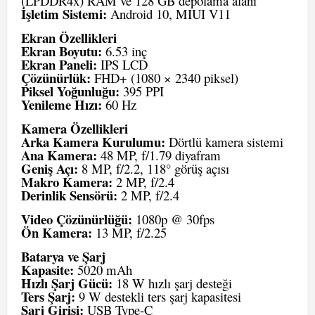
(LPDDR4x) RAM ve 128 GB depolama alanı
İşletim Sistemi:
Android 10, MIUI V11
Ekran Özellikleri
Ekran Boyutu:
6.53 inç
Ekran Paneli:
IPS LCD
Çözünürlük:
FHD+ (1080 × 2340 piksel)
Piksel Yoğunluğu:
395 PPI
Yenileme Hızı:
60 Hz
Kamera Özellikleri
Arka Kamera Kurulumu:
Dörtlü kamera sistemi
Ana Kamera:
48 MP, f/1.79 diyafram
Geniş Açı:
8 MP, f/2.2, 118° görüş açısı
Makro Kamera:
2 MP, f/2.4
Derinlik Sensörü:
2 MP, f/2.4
Video Çözünürlüğü:
1080p @ 30fps
Ön Kamera:
13 MP, f/2.25
Batarya ve Şarj
Kapasite:
5020 mAh
Hızlı Şarj Gücü:
18 W hızlı şarj desteği
Ters Şarj:
9 W destekli ters şarj kapasitesi
Şarj Girişi:
USB Type-C