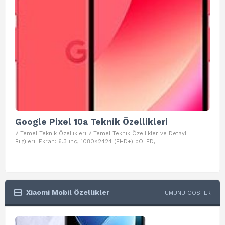
Google Pixel 10a Teknik Özellikleri
Go
√ Temel Teknik Özellikleri √ Temel Teknik Özellikler ve Detaylı
√ Te
Bilgileri. Ekran: 6.3 inç, 1080×2424 (FHD+) pOLED,
ve D
Xiaomi Mobil Özellikler
TÜMÜNÜ GÖSTER