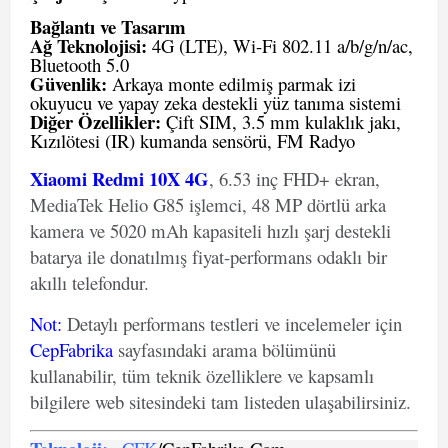
Bağlantı ve Tasarım
Ağ Teknolojisi:
4G (LTE), Wi-Fi 802.11 a/b/g/n/ac,
Bluetooth 5.0
Güvenlik:
Arkaya monte edilmiş parmak izi
okuyucu ve yapay zeka destekli yüz tanıma sistemi
Diğer Özellikler:
Çift SIM, 3.5 mm kulaklık jakı,
Kızılötesi (IR) kumanda sensörü, FM Radyo
Xiaomi Redmi 10X 4G
, 6.53 inç FHD+ ekran,
MediaTek Helio G85 işlemci, 48 MP dörtlü arka
kamera ve 5020 mAh kapasiteli hızlı şarj destekli
batarya ile donatılmış fiyat-performans odaklı bir
akıllı telefondur.
Not
:
Detaylı performans testleri ve incelemeler için
CepFabrika
sayfasındaki arama bölümünü
kullanabilir, tüm teknik özelliklere ve kapsamlı
bilgilere web sitesindeki tam listeden ulaşabilirsiniz.