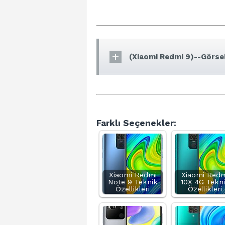
(Xiaomi Redmi 9)--Görsel
Farklı Seçenekler:
Xiaomi Redmi
Xiaomi Redm
Note 9 Teknik
10X 4G Tekn
Özellikleri
Özellikleri