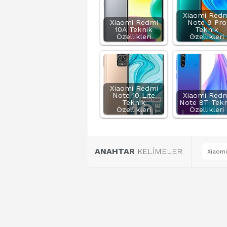
Xiaomi Redm
Xiaomi Redmi
Note 9 Pro
10A Teknik
Teknik
Özellikleri
Özellikleri
Xiaomi Redmi
Note 10 Lite
Xiaomi Redm
Teknik
Note 8T Tekn
Özellikleri
Özellikleri
ANAHTAR
KELİMELER
Xiaomi