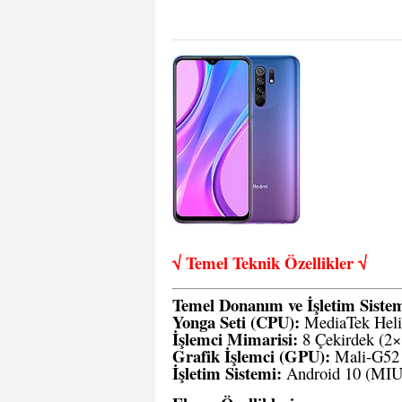
√ Temel Teknik Öze
llikler √
Temel Donanım ve İşletim Siste
Yonga Seti (CPU):
MediaTek Heli
İşlemci Mimarisi:
8 Çekirdek (2
Grafik İşlemci (GPU):
Mali-G52
İşletim Sistemi:
Android 10 (MIUI