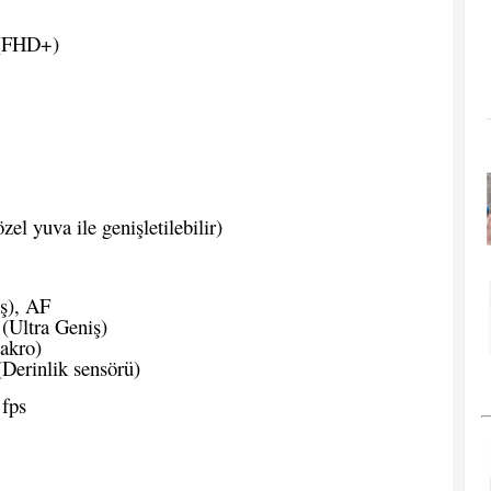
 (FHD+)
l yuva ile genişletilebilir)
ş), AF
 (Ultra Geniş)
akro)
(Derinlik sensörü)
fps