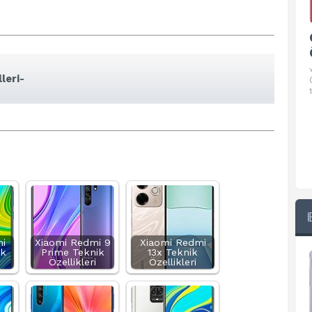
Google Pixel 10 Pro Teknik
Özellikleri
√ Temel Teknik Özellikleri √ Temel Teknik
leri-
Özellikler ve Detaylı Bilgileri. Ekran: 6.3 inç,
1280 x 2856 piksel, 120 Hz LTPO
i
Xiaomi Redmi 9
Xiaomi Redmi
ik
Prime Teknik
13x Teknik
Özellikleri
Özellikleri