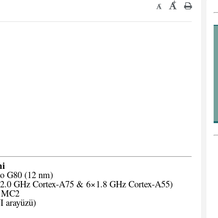
+
-
mi
o G80 (12 nm)
×2.0 GHz Cortex-A75 & 6×1.8 GHz Cortex-A55)
 MC2
 arayüzü)