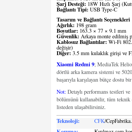
Şarj Desteği:
18W Hızlı Şarj (Kut
Bağlantı Tipi:
USB Type-C
Tasarım ve Bağlantı Seçenekleri
Ağırlık:
198 gram
Boyutlar:
163.3 × 77 × 9.1 mm
Güvenlik:
Arkaya monte edilmiş p
Kablosuz Bağlantılar:
Wi-Fi 802.1
değişir)
Diğer:
3.5 mm kulaklık girişi ve
Xiaomi Redmi 9
; MediaTek Helio
dörtlü arka kamera sistemi ve 5020 
başarıyla karşılayan bütçe dostu bir 
Not
:
Detaylı performans testleri ve
bölümünü kullanabilir, tüm teknik 
listeden ulaşabilirsiniz.
Teknoloji:
CFK
/CepFabrik
Koruma:
Kırılmaz cam koru