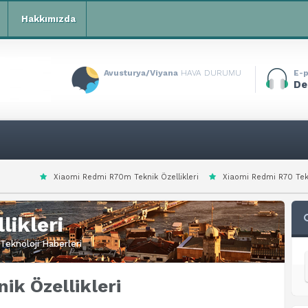
Hakkımızda
Avusturya/Viyana
HAVA DURUMU
E-p
De
 Redmi R70m Teknik Özellikleri
Xiaomi Redmi R70 Teknik Özellikleri
X
likleri
Teknoloji Haberleri
ik Özellikleri