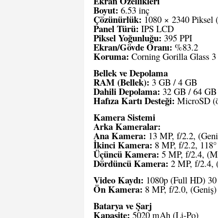
Ekran Özellikleri
Boyut:
6.53 inç
Çözünürlük:
1080 × 2340 Piksel
Panel Türü:
IPS LCD
Piksel Yoğunluğu:
395 PPI
Ekran/Gövde Oranı:
%83.2
Koruma:
Corning Gorilla Glass 3
Bellek ve Depolama
RAM (Bellek):
3 GB / 4 GB
Dahili Depolama:
32 GB / 64 GB
Hafıza Kartı Desteği:
MicroSD (öze
Kamera Sistemi
Arka Kameralar:
Ana Kamera:
13 MP, f/2.2, (Geni
İkinci Kamera:
8 MP, f/2.2, 118°
Üçüncü Kamera:
5 MP, f/2.4, (M
Dördüncü Kamera:
2 MP, f/2.4, 
Video Kaydı:
1080p (Full HD) 30 
Ön Kamera:
8 MP, f/2.0, (Geniş)
Batarya ve Şarj
Kapasite:
5020 mAh (Li-Po)