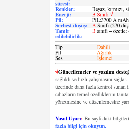
süresi
:
Renkler:
Beyaz, kırmızı, si
Enerji
:
B Sınıfı √
Pil
:
PiL:3700 A mA
Serbest düşüş
:
A
Sınıfı (270 dü
Tamir
B
sınıfı – özetle:
edilebilirlik
:
Tip
Dahili
Pil
Ağırlık
Ses
İşlemci
√
Güncellemeler ve yazılım desteğ
sağlıklı ve hızlı çalışmasını sağlar
üzerinde daha fazla kontrol sunan iz
cihazların temel özelliklerini tanıt
yönetmesine ve düzenlemesine yard
Yasal Uyarı
:
Bu sayfadaki bilgiler
fazla bilgi için okuyun
.