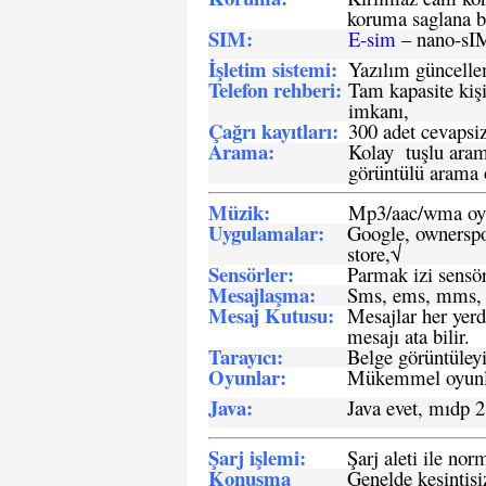
koruma saglana bi
SIM
:
E-sim
– nano-sI
İşletim sistemi
:
Yazılım güncelleme
Telefon rehberi
:
Tam kapasite kişi
imkanı,
Çağrı kayıtları
:
300 adet cevapsiz
Arama:
Kolay tuşlu arama
görüntülü arama ö
Müzik:
Mp3/aac/wma oyn
Uygulamalar:
Google, ownerspos
store,√
Sensö
rler
:
Parmak izi sensör
Mesajlaşma
:
Sms, ems, mms, 
Mesaj Kutusu:
Mesajlar her yerd
mesajı ata bilir.
Tarayıcı
:
Belge görüntüleyi
Oyunlar
:
Mükemmel oyunlar
Java
:
Java evet, mıdp 2
Şarj işlemi
:
Şarj aleti ile n
Konuşma
Genelde kesintisiz