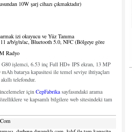
usundan 10W şarj cihazı çıkmaktadır)
armak izi okuyucu ve Yüz Tanıma
1 a/b/g/n/ac, Bluetooth 5.0, NFC (Bölgeye göre
 FM Radyo
 G80 işlemci, 6.53 inç Full HD+ IPS ekran, 13 MP
mAh batarya kapasitesi ile temel seviye ihtiyaçları
akıllı telefondur.
 incelemeler için
CepFabrika
sayfasındaki arama
özelliklere ve kapsamlı bilgilere web sitesindeki tam
a.Com
ması, darbeye dayanıklı cam, kılıf ile tam kapasite