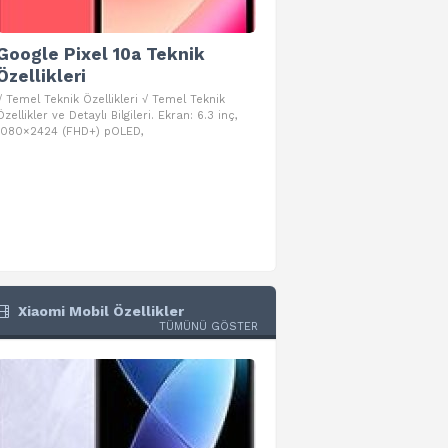
Google Pixel 10a Teknik
Google Pixel 10 Pro 
Özellikleri
Teknik Özellikleri
√ Temel Teknik Özellikleri √ Temel Teknik
√ Temel Teknik Özellikleri √ Goog
Özellikler ve Detaylı Bilgileri. Ekran: 6.3 inç,
Pro Fold Teknik Özellikleri ve Detay
1080×2424 (FHD+) pOLED,
İşlemci: Google Tensor G5
Xiaomi Mobil Özellikler
TÜMÜNÜ GÖSTER