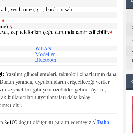
yah, yeşil, mavi, gri, bordo, siyah,
h
√
şme)
√
 evet, cep telefonları çoğu durumda tamir edilebilir.
√
WLAN
Modeller
Bluetooth
i:
Yazılım güncellemeleri, teknoloji cihazlarının daha
. Bunun yanında, uygulamaların erişebileceği veriler
in seçenekleri gibi yeni özellikler getirir. Ayrıca,
arak kullanıcıların uygulamaları daha kolay
ımcı olur.
Daha
in
%100
doğru olduğunu garanti edemeyiz.√