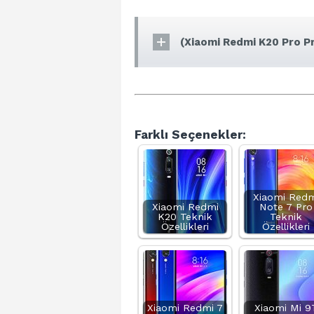
(Xiaomi Redmi K20 Pro P
Farklı Seçenekler:
Xiaomi Redm
Xiaomi Redmi
Note 7 Pro
K20 Teknik
Teknik
Özellikleri
Özellikleri
Xiaomi Redmi 7
Xiaomi Mi 9