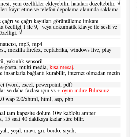
si, yeni özellikler ekleyebilir, hataları düzeltebilir. √
leri kayıt etme ve telefon depolama alanında saklama
 çağrı ve çağrı kayıtları görüntüleme imkanı
 özelligi 1 ile 9, veya dokumatik klavye ile sesli ve
zelligi. √
atıcısı, mp3, mp4
t, mozilla firefox, cepfabrika, windows live, play
ü, yakınlık sensörü.
e-posta, multi media,
kısa mesaj
,
e insanlarla bağlantı kurabilir, internet olmadan metin
ci (word, excel, powerpoint, pdf)
 ve daha fazlası için vs +
oyun indire Bilirsiniz.
.0 wap 2.0/xhtml, html, asp, php
ormal tam kapesite dolum 10w kablolu amper
, 15 saat 40 dakikaya kadar süre bilir.
yah, yeşil, mavi, gri, bordo, siyah,