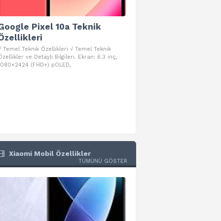
Google Pixel 10a Teknik
Google Pixel 10 Pro 
Özellikleri
Teknik Özellikleri
√ Temel Teknik Özellikleri √ Temel Teknik
√ Temel Teknik Özellikleri √ Goog
Özellikler ve Detaylı Bilgileri. Ekran: 6.3 inç,
Pro Fold Teknik Özellikleri ve Detay
1080×2424 (FHD+) pOLED,
İşlemci: Google Tensor G5
Xiaomi Mobil Özellikler
TÜMÜNÜ GÖSTER