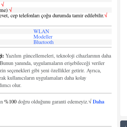
h
√
şme)
√
 evet, cep telefonları çoğu durumda tamir edilebilir.
√
WLAN
Modeller
Bluetooth
i:
Yazılım güncellemeleri, teknoloji cihazlarının daha
. Bunun yanında, uygulamaların erişebileceği veriler
in seçenekleri gibi yeni özellikler getirir. Ayrıca,
arak kullanıcıların uygulamaları daha kolay
ımcı olur.
Daha
in
%100
doğru olduğunu garanti edemeyiz.√