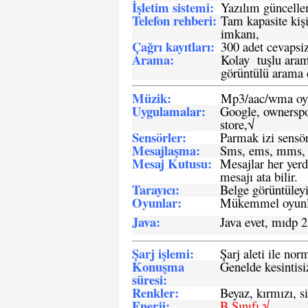
İşletim sistemi
:
Yazılım güncelleme
Telefon rehberi
:
Tam kapasite kişi
imkanı,
Çağrı kayıtları
:
300 adet cevapsiz
Arama:
Kolay tuşlu arama
görüntülü arama ö
Müzik:
Mp3/aac/wma oyn
Uygulamalar:
Google, ownerspos
store,√
Sensö
rler
:
Parmak izi sensör
Mesajlaşma
:
Sms, ems, mms, 
Mesaj Kutusu:
Mesajlar her yerd
mesajı ata bilir.
Tarayıcı
:
Belge görüntüleyi
Oyunlar
:
Mükemmel oyunlar
Java
:
Java evet, mıdp 2
Şarj işlemi
:
Şarj aleti ile n
Konuşma
Genelde kesintisiz
süresi
:
Renkler:
Beyaz, kırmızı, si
Enerji
:
B Sınıfı √