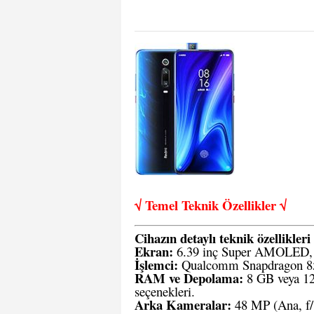
√ Temel Teknik Öze
llikler √
Cihazın detaylı teknik özellikleri 
Ekran:
6.39 inç Super AMOLED, 1
İşlemci:
Qualcomm Snapdragon 855
RAM ve Depolama:
8 GB veya 12
seçenekleri.
Arka Kameralar:
48 MP (Ana, f/1