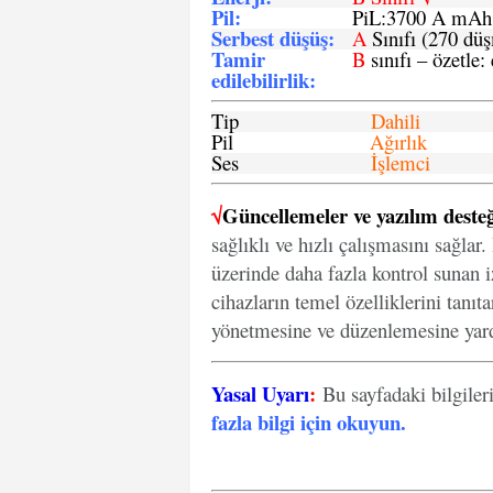
Pil
:
PiL:3700 A mA
Serbest düşüş
:
A
Sınıfı (270 dü
Tamir
B
sınıfı – özetle:
edilebilirlik
:
Tip
Dahili
Pil
Ağırlık
Ses
İşlemci
√
Güncellemeler ve yazılım desteğ
sağlıklı ve hızlı çalışmasını sağlar
üzerinde daha fazla kontrol sunan iz
cihazların temel özelliklerini tanıt
yönetmesine ve düzenlemesine yard
Yasal Uyarı
:
Bu sayfadaki bilgiler
fazla bilgi için okuyun
.