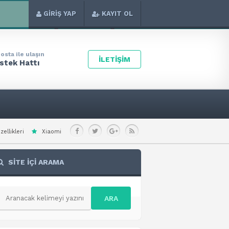
GİRİŞ YAP
KAYIT OL
osta ile ulaşın
İLETİŞİM
stek Hattı
 Redmi Note 15 Special Teknik Özellikleri
Xiaomi Redmi A7 Pro 4G Teknik Öz
SİTE İÇİ ARAMA
ARA