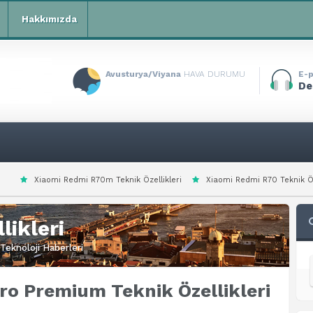
Hakkımızda
Avusturya/Viyana
HAVA DURUMU
E-p
De
i R70m Teknik Özellikleri
Xiaomi Redmi R70 Teknik Özellikleri
Xiaomi
likleri
Teknoloji Haberleri
ro Premium Teknik Özellikleri