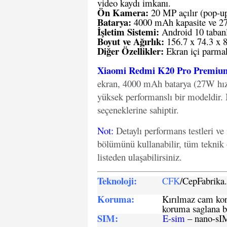
video kaydı imkanı.
Ön Kamera:
20 MP açılır (pop-u
Batarya:
4000 mAh kapasite ve 27W
İşletim Sistemi:
Android 10 tabanl
Boyut ve Ağırlık:
156.7 x 74.3 x 
Diğer Özellikler:
Ekran içi parmak
Xiaomi Redmi K20 Pro Premiu
ekran, 4000 mAh batarya (27W hızl
yüksek performanslı bir modeld
seçeneklerine sahiptir.
Not
:
Detaylı performans testleri ve
bölümünü kullanabilir, tüm teknik 
listeden ulaşabilirsiniz.
Teknoloji:
CFK
/CepFabrik
Koruma:
Kırılmaz cam koru
koruma saglana bi
SIM
:
E-sim
– nano-sI