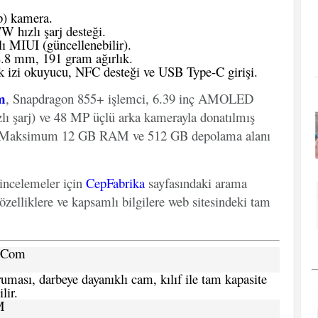
p) kamera.
 hızlı şarj desteği.
ı MIUI (güncellenebilir).
8.8 mm, 191 gram ağırlık.
 izi okuyucu, NFC desteği ve USB Type-C girişi.
m
, Snapdragon 855+ işlemci, 6.39 inç AMOLED
ı şarj) ve 48 MP üçlü arka kamerayla donatılmış
ir. Maksimum 12 GB RAM ve 512 GB depolama alanı
 incelemeler için
CepFabrika
sayfasındaki arama
özelliklere ve kapsamlı bilgilere web sitesindeki tam
a.Com
ması, darbeye dayanıklı cam, kılıf ile tam kapasite
lir.
M