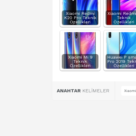
Xiaomi Redmi
Xiaomi Redmi
K20 Pro Teknik
Teknik
Özellikleri
Özellikleri
Xiaomi Mi 9
Huawei P sma
Teknik
Pro 2019 Tek
Özellikleri
Özellikleri
ANAHTAR
KELİMELER
Xiaomi