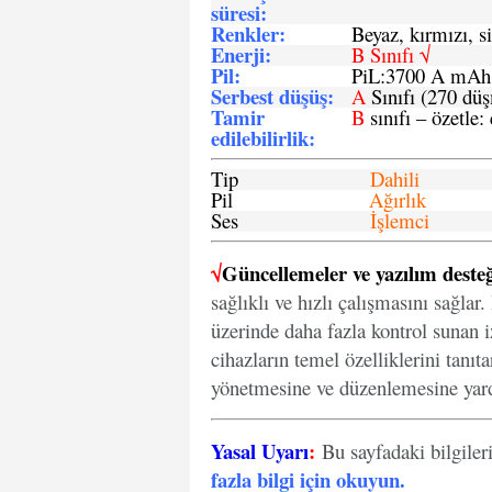
süresi
:
Renkler:
Beyaz, kırmızı, si
Enerji
:
B Sınıfı √
Pil
:
PiL:3700 A mA
Serbest düşüş
:
A
Sınıfı (270 dü
Tamir
B
sınıfı – özetle:
edilebilirlik
:
Tip
Dahili
Pil
Ağırlık
Ses
İşlemci
√
Güncellemeler ve yazılım desteğ
sağlıklı ve hızlı çalışmasını sağlar
üzerinde daha fazla kontrol sunan iz
cihazların temel özelliklerini tanıt
yönetmesine ve düzenlemesine yard
Yasal Uyarı
:
Bu sayfadaki bilgiler
fazla bilgi için okuyun
.