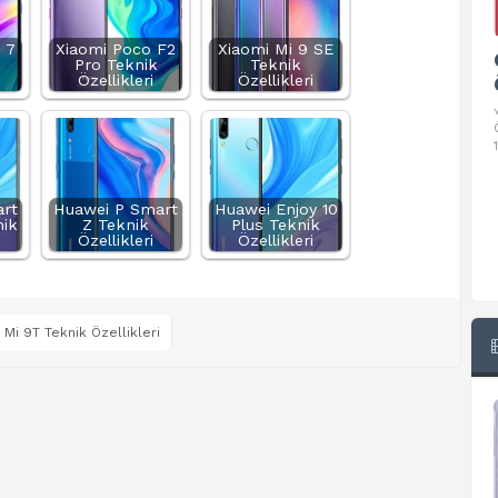
 7
Xiaomi Poco F2
Xiaomi Mi 9 SE
Google Pixel 10 Pro Teknik
Pro Teknik
Teknik
Özellikleri
Özellikleri
Özellikleri
√ Temel Teknik Özellikleri √ Temel Teknik
Özellikler ve Detaylı Bilgileri. Ekran: 6.3 inç,
1280 x 2856 piksel, 120 Hz LTPO
rt
Huawei P Smart
Huawei Enjoy 10
nik
Z Teknik
Plus Teknik
Özellikleri
Özellikleri
 Mi 9T Teknik Özellikleri