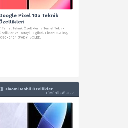
Google Pixel 10a Teknik
Google Pixel 10 Pro 
Özellikleri
Teknik Özellikleri
√ Temel Teknik Özellikleri √ Temel Teknik
√ Temel Teknik Özellikleri √ Goog
Özellikler ve Detaylı Bilgileri. Ekran: 6.3 inç,
Pro Fold Teknik Özellikleri ve Detay
1080×2424 (FHD+) pOLED,
İşlemci: Google Tensor G5
Xiaomi Mobil Özellikler
TÜMÜNÜ GÖSTER