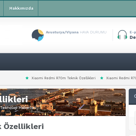
Hakkımızda
Avusturya/Viyana
HAVA DURUMU
E-p
De
aomi Redmi R70m Teknik Özellikleri
Xiaomi Redmi R70 Teknik Özellikleri
likleri
Teknoloji Haberleri
 Özellikleri