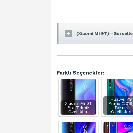
(Xiaomi Mi 9T)--Görselle
Farklı Seçenekler:
Huawei Y9
Xiaomi Mi 9T
Prime (2019
Pro Teknik
Teknik
Özellikleri
Özellikleri