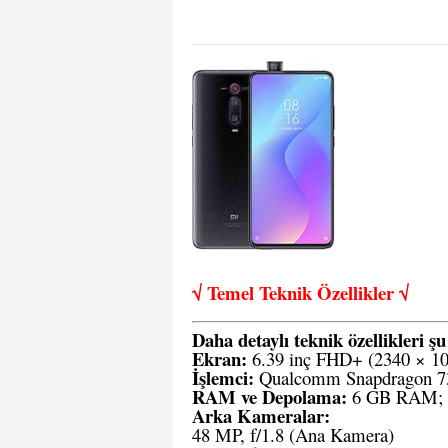
√ Temel Teknik Öze
llikler √
Daha detaylı teknik özellikleri şu
Ekran:
6.39 inç FHD+ (2340 × 1
İşlemci:
Qualcomm Snapdragon 7
RAM ve Depolama:
6 GB RAM; 64
Arka Kameralar:
48 MP, f/1.8 (Ana Kamera)