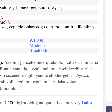
yah, yeşil, mavi, gri, bordo, siyah,
h
√
şme)
√
 evet, cep telefonları çoğu durumda tamir edilebilir.
√
WLAN
Modeller
Bluetooth
i:
Yazılım güncellemeleri, teknoloji cihazlarının daha
. Bunun yanında, uygulamaların erişebileceği veriler
in seçenekleri gibi yeni özellikler getirir. Ayrıca,
arak kullanıcıların uygulamaları daha kolay
ımcı olur.
Daha
in
%100
doğru olduğunu garanti edemeyiz.√