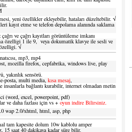
lir.
M
si, yeni özellikler ekleyebilir, hataları düzeltebilir. √
leri kayıt etme ve telefon depolama alanında saklama
 çağrı ve çağrı kayıtları görüntüleme imkanı
 özelligi 1 ile 9, veya dokumatik klavye ile sesli ve
zelligi. √
atıcısı, mp3, mp4
t, mozilla firefox, cepfabrika, windows live, play
ü, yakınlık sensörü.
e-posta, multi media,
kısa mesaj
,
e insanlarla bağlantı kurabilir, internet olmadan metin
ci (word, excel, powerpoint, pdf)
 ve daha fazlası için vs +
oyun indire Bilirsiniz.
.0 wap 2.0/xhtml, html, asp, php
ormal tam kapesite dolum 10w kablolu amper
, 15 saat 40 dakikaya kadar süre bilir.