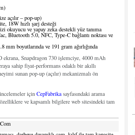
om)
ze açılır – pop-up)
e, 18W hızlı şarj desteği
zi okuyucu ve yapay zeka destekli yüz tanıma
ac, Bluetooth 5.0, NFC, Type-C bağlantı noktası ve
.8 mm boyutlarında ve 191 gram ağırlığında
 ekrana, Snapdragon 730 işlemciye, 4000 mAh
aya sahip fiyat-performans odaklı bir akıllı
eneyimi sunan pop-up (açılır) mekanizmalı ön
 incelemeler için
CepFabrika
sayfasındaki arama
özelliklere ve kapsamlı bilgilere web sitesindeki tam
a.Com
ması, darbeye dayanıklı cam, kılıf ile tam kapasite