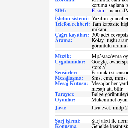
koruma saglana bi
SIM
:
E-sim
– nano-sI
İşletim sistemi
:
Yazılım güncelleme
Telefon rehberi
:
Tam kapasite kişi
imkanı,
Çağrı kayıtları
:
300 adet cevapsiz
Arama:
Kolay tuşlu arama
görüntülü arama ö
Müzik:
Mp3/aac/wma oyn
Uygulamalar:
Google, ownerspos
store,√
Sensö
rler
:
Parmak izi sensör
Mesajlaşma
:
Sms, ems, mms, 
Mesaj Kutusu:
Mesajlar her yerd
mesajı ata bilir.
Tarayıcı
:
Belge görüntüleyi
Oyunlar
:
Mükemmel oyunlar
Java
:
Java evet, mıdp 2
Şarj işlemi
:
Şarj aleti ile n
Konuşma
Genelde kesintisiz