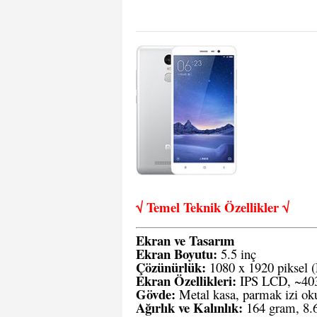
√ Temel Teknik Öze
llikler √
Ekran ve Tasarım
Ekran Boyutu:
5.5 inç
Çözünürlük:
1080 x 1920 piksel 
Ekran Özellikleri:
IPS LCD, ~403
Gövde:
Metal kasa, parmak izi ok
Ağırlık ve Kalınlık:
164 gram, 8