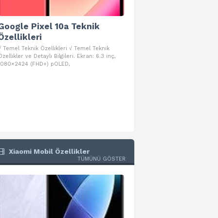
Google Pixel 10a Teknik
Google Pixel 10 Pro 
Özellikleri
Teknik Özellikleri
√ Temel Teknik Özellikleri √ Temel Teknik
√ Temel Teknik Özellikleri √ Goog
Özellikler ve Detaylı Bilgileri. Ekran: 6.3 inç,
Pro Fold Teknik Özellikleri ve Detay
1080×2424 (FHD+) pOLED,
İşlemci: Google Tensor G5
Xiaomi Mobil Özellikler
TÜMÜNÜ GÖSTER