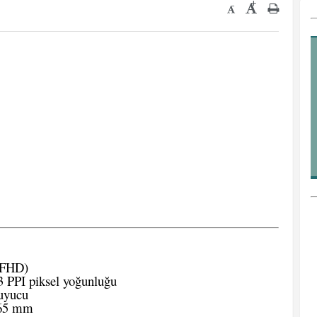
+
-
(FHD)
 PPI piksel yoğunluğu
uyucu
.65 mm