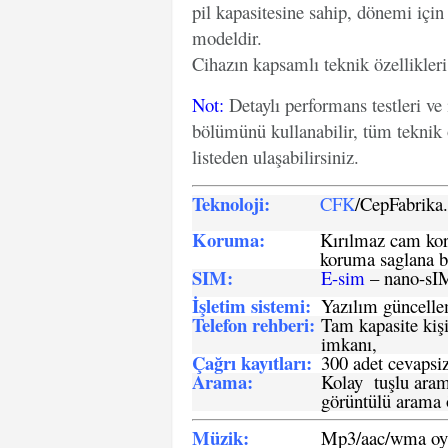
pil kapasitesine sahip, dönemi için 
modeldir.
Cihazın kapsamlı teknik özellikleri
Not
:
Detaylı performans testleri ve
bölümünü kullanabilir, tüm teknik 
listeden ulaşabilirsiniz.
Teknoloji:
CFK
/CepFabrik
Koruma:
Kırılmaz cam koru
koruma saglana bi
SIM
:
E-sim
– nano-sI
İşletim sistemi
:
Yazılım güncelleme
Telefon rehberi
:
Tam kapasite kişi
imkanı,
Çağrı kayıtları
:
300 adet cevapsiz
Arama:
Kolay tuşlu arama
görüntülü arama ö
Müzik:
Mp3/aac/wma oyn