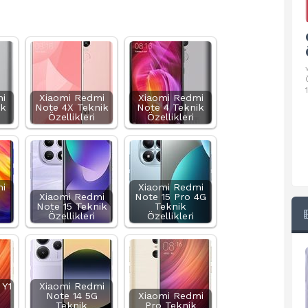
Google Pixel 10 Pro Teknik
Özellikleri
√ Temel Teknik Özellikleri √ Temel Teknik
Özellikler ve Detaylı Bilgileri. Ekran: 6.3 inç,
1280 x 2856 piksel, 120 Hz LTPO
i
Xiaomi Redmi
Xiaomi Redmi
ik
Note 4X Teknik
Note 4 Teknik
Özellikleri
Özellikleri
i
Xiaomi Redmi
Xiaomi Redmi
Note 15 Pro 4G
Note 15 Teknik
Teknik
Özellikleri
Özellikleri
 Y1
Xiaomi Redmi
Note 14 5G
Xiaomi Redmi
Teknik
Pro Teknik