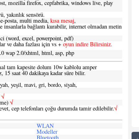
t, mozilla firefox, cepfabrika, windows live, play
ü, yakınlık sensörü.
e-posta, multi media,
kısa mesaj
,
e insanlarla bağlantı kurabilir, internet olmadan metin
ci (word, excel, powerpoint, pdf)
 ve daha fazlası için vs +
oyun indire Bilirsiniz.
.0 wap 2.0/xhtml, html, asp, php
ormal tam kapesite dolum 10w kablolu amper
, 15 saat 40 dakikaya kadar süre bilir.
yah, yeşil, mavi, gri, bordo, siyah,
h
√
şme)
√
 evet, cep telefonları çoğu durumda tamir edilebilir.
√
WLAN
Modeller
Bluetooth