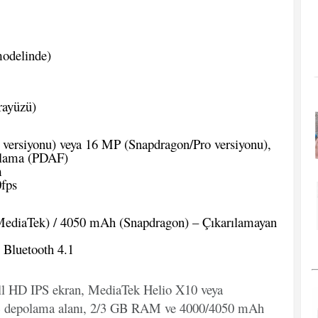
odelinde)
rayüzü)
ersiyonu) veya 16 MP (Snapdragon/Pro versiyonu),
aklama (PDAF)
m
fps
diaTek) / 4050 mAh (Snapdragon) – Çıkarılamayan
 Bluetooth 4.1
ull HD IPS ekran, MediaTek Helio X10 veya
GB depolama alanı, 2/3 GB RAM ve 4000/4050 mAh