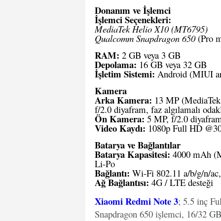
Donanım ve İşlemci
İşlemci Seçenekleri:
MediaTek Helio X10 (MT6795)
Qualcomm Snapdragon 650
(Pro m
RAM:
2 GB veya 3 GB
Depolama:
16 GB veya 32 GB
İşletim Sistemi:
Android (MIUI a
Kamera
Arka Kamera:
13 MP (MediaTek v
f/2.0 diyafram, faz algılamalı od
Ön Kamera:
5 MP, f/2.0 diyafra
Video Kaydı:
1080p Full HD @30
Batarya ve Bağlantılar
Batarya Kapasitesi:
4000 mAh (Me
Li-Po
Bağlantı:
Wi-Fi 802.11 a/b/g/n/ac,
Ağ Bağlantısı:
4G / LTE desteği
Xiaomi Redmi Note 3
; 5.5 inç F
Snapdragon 650 işlemci, 16/32 