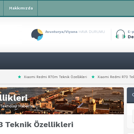
Hakkımızda
Avusturya/Viyana
HAVA DURUMU
E-p
De
 Redmi R70m Teknik Özellikleri
Xiaomi Redmi R70 Teknik Özellikleri
likleri
Teknoloji Haberleri
 Teknik Özellikleri