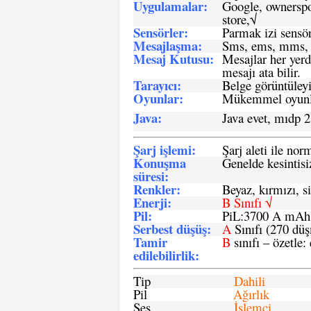
Uygulamalar:
Google, ownerspos
store,√
Sensö
rler
:
Parmak izi sensör
Mesajlaşma
:
Sms, ems, mms, 
Mesaj Kutusu:
Mesajlar her yerd
mesajı ata bilir.
Tarayıcı
:
Belge görüntüleyi
Oyunlar
:
Mükemmel oyunlar
Java
:
Java evet, mıdp 2
Şarj işlemi
:
Şarj aleti ile n
Konuşma
Genelde kesintisiz
süresi
:
Renkler:
Beyaz, kırmızı, si
Enerji
:
B Sınıfı √
Pil
:
PiL:3700 A mA
Serbest düşüş
:
A
Sınıfı (270 dü
Tamir
B
sınıfı – özetle:
edilebilirlik
:
Tip
Dahili
Pil
Ağırlık
Ses
İşlemci